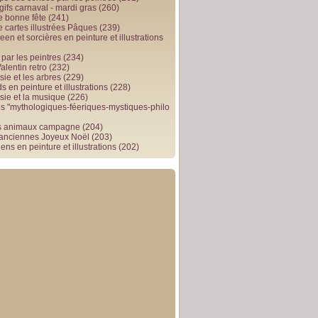
gifs carnaval - mardi gras
(260)
e bonne fête
(241)
e cartes illustrées Pâques
(239)
en et sorcières en peinture et illustrations
par les peintres
(234)
alentin retro
(232)
ie et les arbres
(229)
 en peinture et illustrations
(228)
sie et la musique
(226)
 "mythologiques-féeriques-mystiques-philo
s animaux campagne
(204)
 anciennes Joyeux Noël
(203)
ens en peinture et illustrations
(202)