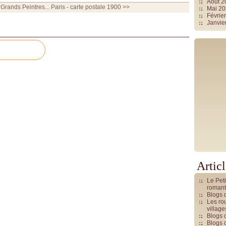
Août 
Grands Peintres...
Paris - carte postale 1900 >>
Mai 2
Févrie
Janvie
Artic
Le Pet
romant
Blogs 
Les rou
villag
Blogs 
Blogs 