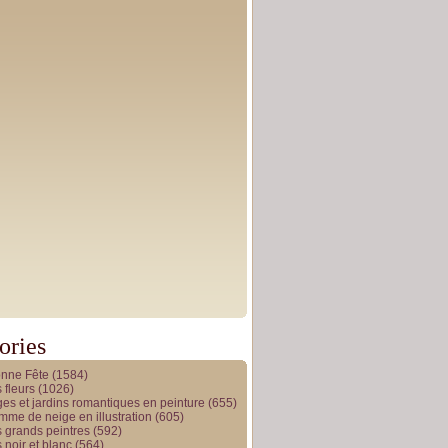
ories
onne Fête
(1584)
 fleurs
(1026)
es et jardins romantiques en peinture
(655)
me de neige en illustration
(605)
 grands peintres
(592)
 noir et blanc
(564)