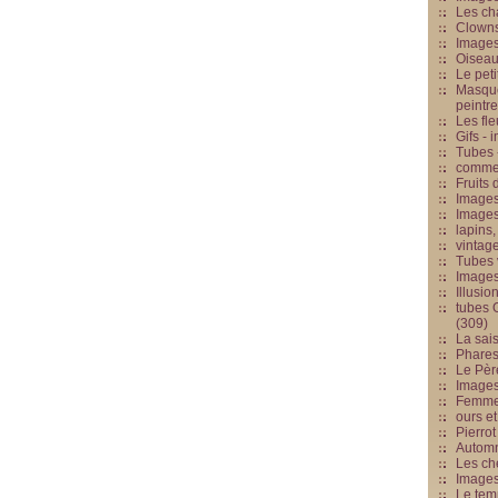
Les cha
Clowns
Images
Oiseau
Le peti
Masque
peintr
Les fle
Gifs -
Tubes -
commed
Fruits 
Images
Images
lapins,
vintage
Tubes 
Image
Illusio
tubes G
(309)
La sai
Phares
Le Père
Images
Femme 
ours et
Pierrot
Automn
Les ch
Image
Le tem