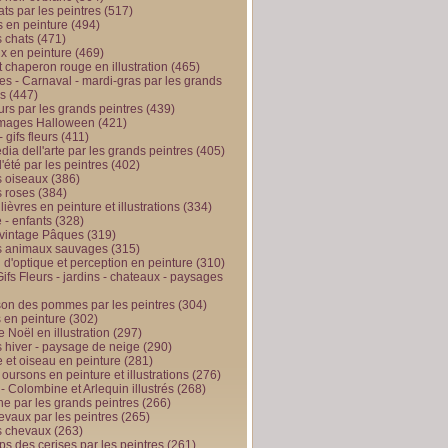
ts par les peintres
(517)
 en peinture
(494)
 chats
(471)
x en peinture
(469)
t chaperon rouge en illustration
(465)
s - Carnaval - mardi-gras par les grands
es
(447)
urs par les grands peintres
(439)
 images Halloween
(421)
 gifs fleurs
(411)
ia dell'arte par les grands peintres
(405)
d'été par les peintres
(402)
 oiseaux
(386)
 roses
(384)
 lièvres en peinture et illustrations
(334)
 - enfants
(328)
vintage Pâques
(319)
s animaux sauvages
(315)
n d'optique et perception en peinture
(310)
ifs Fleurs - jardins - chateaux - paysages
son des pommes par les peintres
(304)
 en peinture
(302)
 Noël en illustration
(297)
 hiver - paysage de neige
(290)
et oiseau en peinture
(281)
 oursons en peinture et illustrations
(276)
 - Colombine et Arlequin illustrés
(268)
e par les grands peintres
(266)
evaux par les peintres
(265)
s chevaux
(263)
ps des cerises par les peintres
(261)