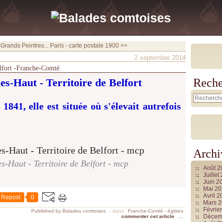
Grands Peintres...
Paris - carte postale 1900 >>
2 septembre 2014
elfort -Franche-Comté.
es-Haut - Territoire de Belfort
Reche
 1841, elle est située où s'élevait autrefois
Archi
s-Haut - Territoire de Belfort - mcp
Août 
Juille
Juin 2
Mai 2
Avril 
Repost
0
Mars 
Févrie
Published by Balades comtoises
-
dans
Franche-Comté - églises
Décem
commenter cet article
…