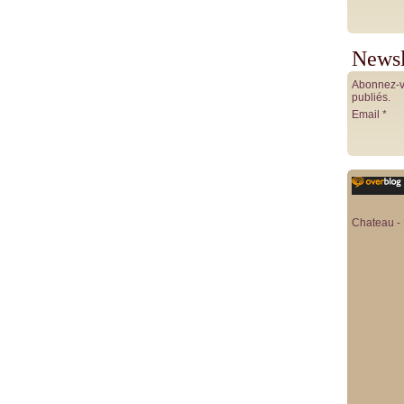
Newsl
Abonnez-vo
publiés.
Email
Chateau - 