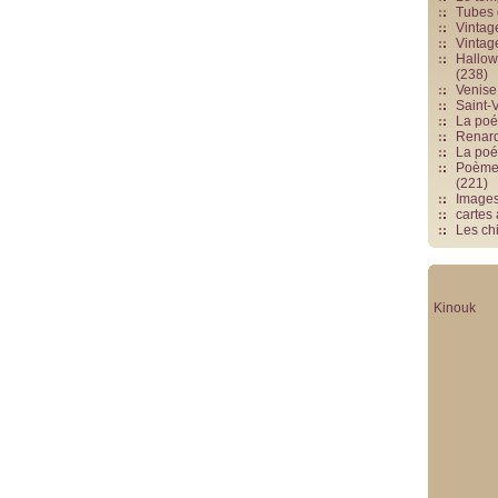
Tubes 
Vintag
Vintag
Hallowe
(238)
Venise 
Saint-V
La poés
Renards
La poé
Poèmes
(221)
Image
cartes
Les chi
Kinouk