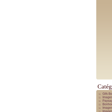
Catég
Gifs B
Images
Paysag
Bonhom
Images
Images