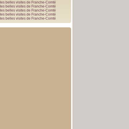
des belles visites de Franche-Comté
des belles visites de Franche-Comté
des belles visites de Franche-Comté
des belles visites de Franche-Comté
des belles visites de Franche-Comté