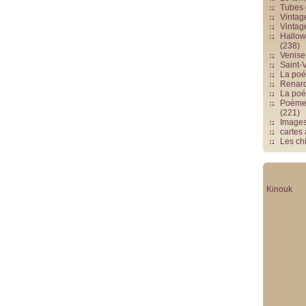
Tubes 
Vintag
Vintag
Hallowe
(238)
Venise 
Saint-V
La poés
Renards
La poé
Poèmes
(221)
Image
cartes
Les chi
Kinouk