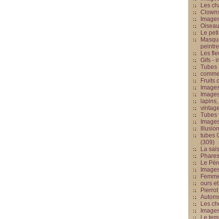
Les cha
Clowns
Images
Oiseau
Le peti
Masque
peintr
Les fle
Gifs -
Tubes -
commed
Fruits 
Images
Images
lapins,
vintage
Tubes 
Image
Illusio
tubes G
(309)
La sai
Phares
Le Père
Images
Femme 
ours et
Pierrot
Automn
Les ch
Image
Le tem