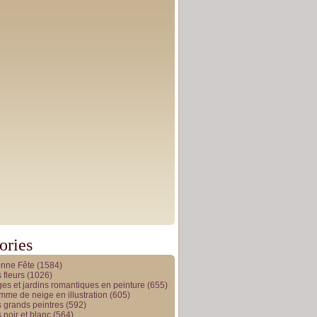
ories
onne Fête
(1584)
 fleurs
(1026)
es et jardins romantiques en peinture
(655)
me de neige en illustration
(605)
 grands peintres
(592)
 noir et blanc
(564)