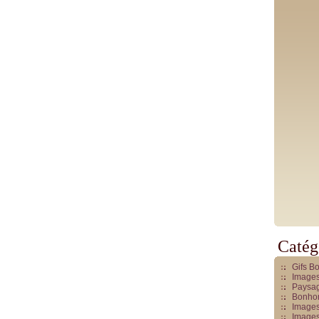
Catég
Gifs B
Images
Paysag
Bonhom
Images
Images