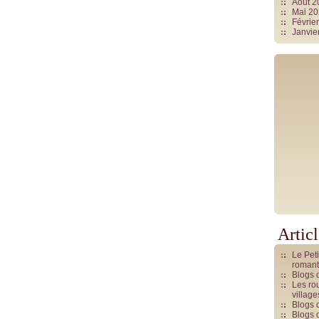
Août 
Mai 2
Févrie
Janvie
Artic
Le Pet
romant
Blogs 
Les rou
villag
Blogs 
Blogs 