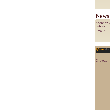
Newsl
Abonnez-vo
publiés.
Email
Chateau - 