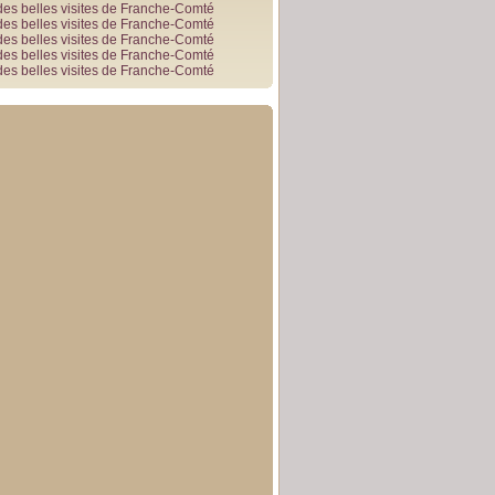
des belles visites de Franche-Comté
des belles visites de Franche-Comté
des belles visites de Franche-Comté
des belles visites de Franche-Comté
des belles visites de Franche-Comté