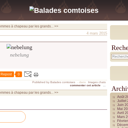
emmes à chapeau par les grands... >>
4 mars 2015
Reche
nebelung
Repost
0
Published by Balades comtoises
-
dans
Images chats
commenter cet article
…
Archi
emmes à chapeau par les grands... >>
Août 
Juille
Juin 2
Mai 2
Avril 
Mars 
Févrie
Décem