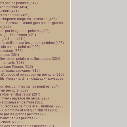
ts par les peintres
(517)
 en peinture
(494)
 chats
(471)
x en peinture
(469)
t chaperon rouge en illustration
(465)
s - Carnaval - mardi-gras par les grands
es
(447)
urs par les grands peintres
(439)
 images Halloween
(421)
 gifs fleurs
(411)
ia dell'arte par les grands peintres
(405)
d'été par les peintres
(402)
 oiseaux
(386)
 roses
(384)
 lièvres en peinture et illustrations
(334)
 - enfants
(328)
vintage Pâques
(319)
s animaux sauvages
(315)
n d'optique et perception en peinture
(310)
ifs Fleurs - jardins - chateaux - paysages
son des pommes par les peintres
(304)
 en peinture
(302)
 Noël en illustration
(297)
 hiver - paysage de neige
(290)
et oiseau en peinture
(281)
 oursons en peinture et illustrations
(276)
 - Colombine et Arlequin illustrés
(268)
e par les grands peintres
(266)
evaux par les peintres
(265)
s chevaux
(263)
ps des cerises par les peintres
(261)