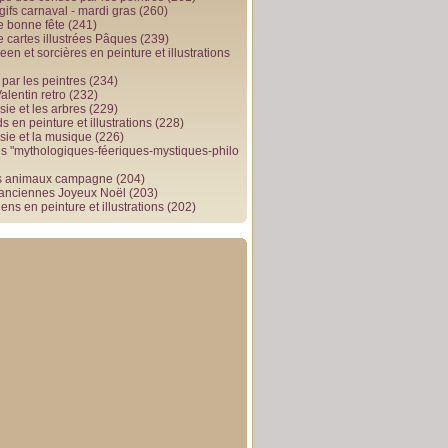
gifs carnaval - mardi gras
(260)
e bonne fête
(241)
e cartes illustrées Pâques
(239)
en et sorcières en peinture et illustrations
par les peintres
(234)
alentin retro
(232)
ie et les arbres
(229)
 en peinture et illustrations
(228)
sie et la musique
(226)
 "mythologiques-féeriques-mystiques-philo
s animaux campagne
(204)
 anciennes Joyeux Noël
(203)
ens en peinture et illustrations
(202)