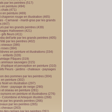
ts par les peintres
(517)
 en peinture
(494)
 chats
(471)
x en peinture
(469)
t chaperon rouge en illustration
(465)
s - Carnaval - mardi-gras par les grands
es
(447)
urs par les grands peintres
(439)
 images Halloween
(421)
 gifs fleurs
(411)
ia dell'arte par les grands peintres
(405)
d'été par les peintres
(402)
 oiseaux
(386)
 roses
(384)
 lièvres en peinture et illustrations
(334)
 - enfants
(328)
vintage Pâques
(319)
s animaux sauvages
(315)
n d'optique et perception en peinture
(310)
ifs Fleurs - jardins - chateaux - paysages
son des pommes par les peintres
(304)
 en peinture
(302)
 Noël en illustration
(297)
 hiver - paysage de neige
(290)
et oiseau en peinture
(281)
 oursons en peinture et illustrations
(276)
 - Colombine et Arlequin illustrés
(268)
e par les grands peintres
(266)
evaux par les peintres
(265)
s chevaux
(263)
ps des cerises par les peintres
(261)