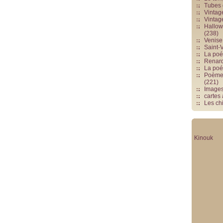
Tubes 
Vintag
Vintag
Hallowe
(238)
Venise 
Saint-V
La poés
Renards
La poé
Poèmes
(221)
Image
cartes
Les chi
Kinouk