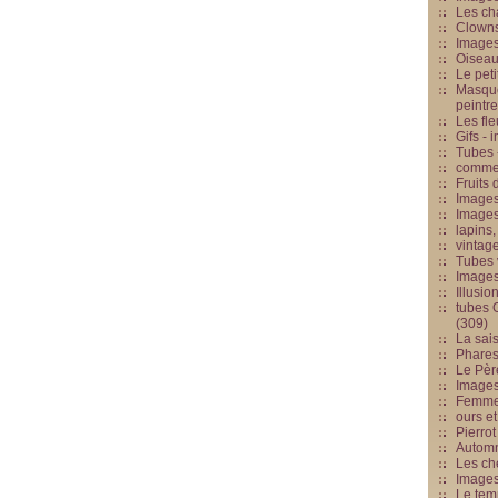
Les cha
Clowns
Images
Oiseau
Le peti
Masque
peintr
Les fle
Gifs -
Tubes -
commed
Fruits 
Images
Images
lapins,
vintage
Tubes 
Image
Illusio
tubes G
(309)
La sai
Phares
Le Père
Images
Femme 
ours et
Pierrot
Automn
Les ch
Image
Le tem