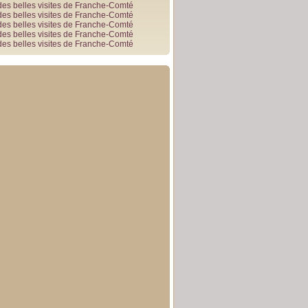
des belles visites de Franche-Comté
des belles visites de Franche-Comté
des belles visites de Franche-Comté
des belles visites de Franche-Comté
des belles visites de Franche-Comté