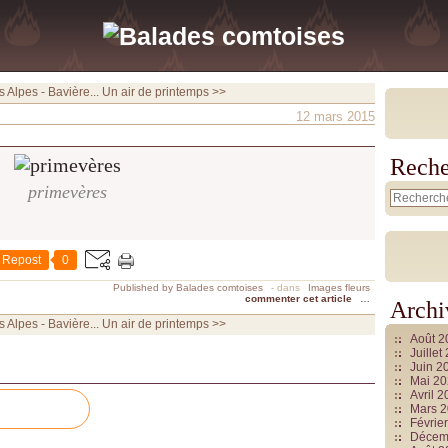
 Alpes - Bavière...
Un air de printemps >>
12 mars 2015
Reche
primevères
Repost
0
Published by Balades comtoises
-
dans
Images fleurs
commenter cet article
…
Archi
 Alpes - Bavière...
Un air de printemps >>
Août 
Juille
Juin 2
Mai 2
Avril 
Mars 
Févrie
Décem