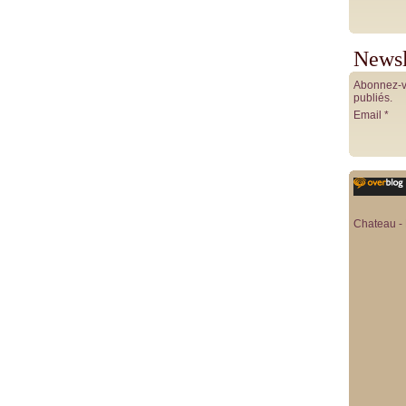
Newsl
Abonnez-vo
publiés.
Email
Chateau - 