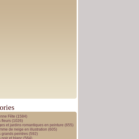
ories
onne Fête
(1584)
 fleurs
(1026)
es et jardins romantiques en peinture
(655)
me de neige en illustration
(605)
 grands peintres
(592)
 noir et blanc
(564)