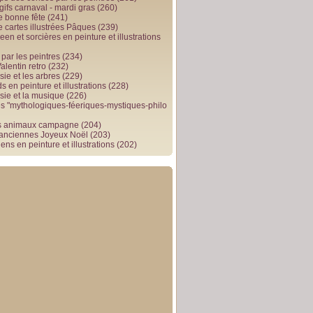
gifs carnaval - mardi gras
(260)
e bonne fête
(241)
e cartes illustrées Pâques
(239)
en et sorcières en peinture et illustrations
par les peintres
(234)
alentin retro
(232)
ie et les arbres
(229)
 en peinture et illustrations
(228)
sie et la musique
(226)
 "mythologiques-féeriques-mystiques-philo
s animaux campagne
(204)
 anciennes Joyeux Noël
(203)
ens en peinture et illustrations
(202)