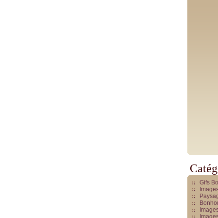
Catég
Gifs B
Images
Paysag
Bonhom
Images
Images