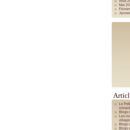
Août 
Mai 2
Févrie
Janvie
Artic
Le Pet
romant
Blogs 
Les rou
villag
Blogs 
Blogs 