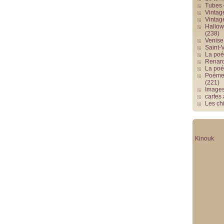
Tubes 
Vintag
Vintag
Hallowe
(238)
Venise 
Saint-V
La poés
Renards
La poé
Poèmes
(221)
Image
cartes
Les chi
Kinouk