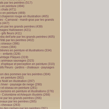
ts par les peintres
(517)
 en peinture
(494)
 chats
(471)
x en peinture
(469)
t chaperon rouge en illustration
(465)
s - Carnaval - mardi-gras par les grands
es
(447)
urs par les grands peintres
(439)
 images Halloween
(421)
 gifs fleurs
(411)
ia dell'arte par les grands peintres
(405)
d'été par les peintres
(402)
 oiseaux
(386)
 roses
(384)
 lièvres en peinture et illustrations
(334)
 - enfants
(328)
vintage Pâques
(319)
s animaux sauvages
(315)
n d'optique et perception en peinture
(310)
ifs Fleurs - jardins - chateaux - paysages
son des pommes par les peintres
(304)
 en peinture
(302)
 Noël en illustration
(297)
 hiver - paysage de neige
(290)
et oiseau en peinture
(281)
 oursons en peinture et illustrations
(276)
 - Colombine et Arlequin illustrés
(268)
e par les grands peintres
(266)
evaux par les peintres
(265)
s chevaux
(263)
ps des cerises par les peintres
(261)