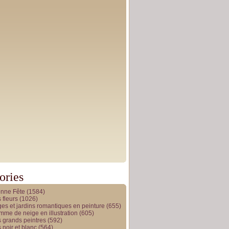
ories
onne Fête
(1584)
 fleurs
(1026)
es et jardins romantiques en peinture
(655)
me de neige en illustration
(605)
 grands peintres
(592)
 noir et blanc
(564)