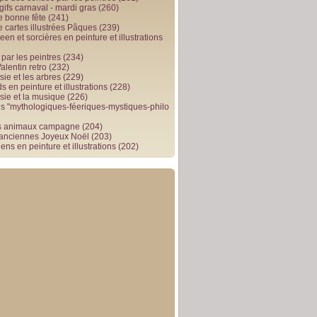
gifs carnaval - mardi gras
(260)
e bonne fête
(241)
e cartes illustrées Pâques
(239)
en et sorcières en peinture et illustrations
par les peintres
(234)
alentin retro
(232)
ie et les arbres
(229)
 en peinture et illustrations
(228)
sie et la musique
(226)
 "mythologiques-féeriques-mystiques-philo
s animaux campagne
(204)
 anciennes Joyeux Noël
(203)
ens en peinture et illustrations
(202)