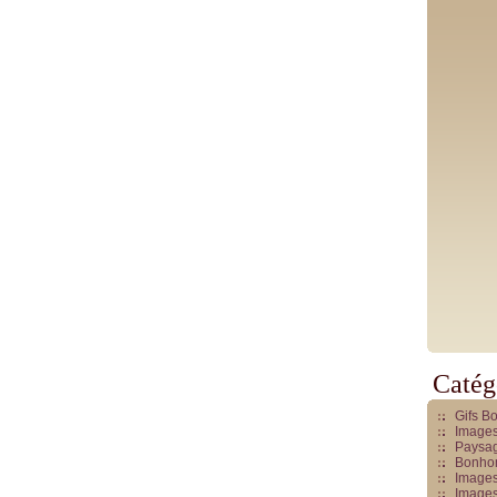
Catég
Gifs B
Images
Paysag
Bonhom
Images
Images