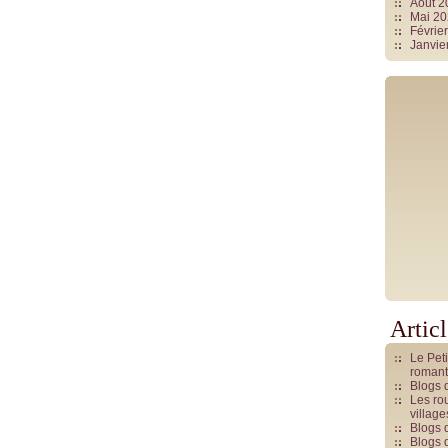
Août 
Mai 2
Févrie
Janvie
Artic
Le Pet
romant
Blogs 
Les rou
villag
Blogs 
Blogs 