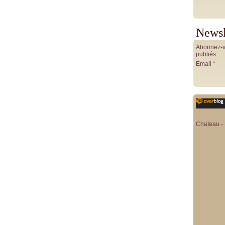
Newsl
Abonnez-vo
publiés.
Email
Chateau - 