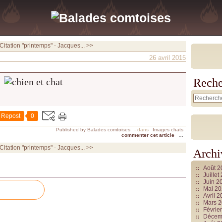
Citation "printemps" - Jacques... >>
26 avril 2015
Reche
Repost
0
Published by Balades comtoises
-
dans
Images chats
commenter cet article
…
Citation "printemps" - Jacques... >>
Archi
Août 
Juille
Juin 2
Mai 2
Avril 
Mars 
Févrie
Décem