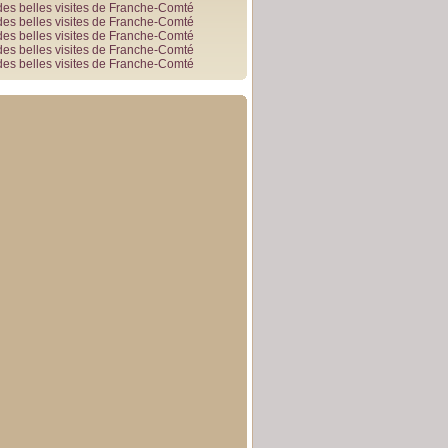
des belles visites de Franche-Comté
des belles visites de Franche-Comté
des belles visites de Franche-Comté
des belles visites de Franche-Comté
des belles visites de Franche-Comté