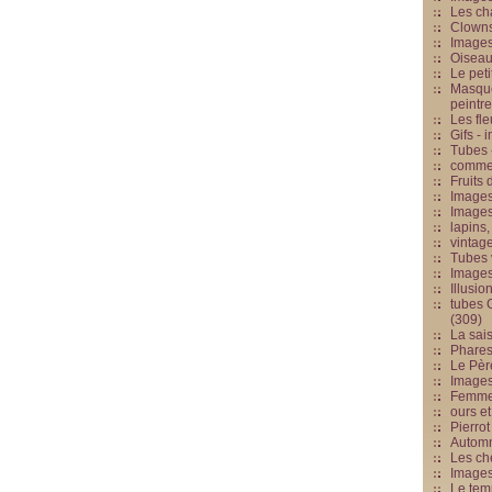
Les cha
Clowns
Images
Oiseau
Le peti
Masque
peintr
Les fle
Gifs -
Tubes -
commed
Fruits 
Images
Images
lapins,
vintage
Tubes 
Image
Illusio
tubes G
(309)
La sai
Phares
Le Père
Images
Femme 
ours et
Pierrot
Automn
Les ch
Image
Le tem