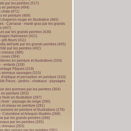
ts par les peintres
(517)
 en peinture
(494)
 chats
(471)
x en peinture
(469)
t chaperon rouge en illustration
(465)
s - Carnaval - mardi-gras par les grands
es
(447)
urs par les grands peintres
(439)
 images Halloween
(421)
 gifs fleurs
(411)
ia dell'arte par les grands peintres
(405)
d'été par les peintres
(402)
 oiseaux
(386)
 roses
(384)
 lièvres en peinture et illustrations
(334)
 - enfants
(328)
vintage Pâques
(319)
s animaux sauvages
(315)
n d'optique et perception en peinture
(310)
ifs Fleurs - jardins - chateaux - paysages
son des pommes par les peintres
(304)
 en peinture
(302)
 Noël en illustration
(297)
 hiver - paysage de neige
(290)
et oiseau en peinture
(281)
 oursons en peinture et illustrations
(276)
 - Colombine et Arlequin illustrés
(268)
e par les grands peintres
(266)
evaux par les peintres
(265)
s chevaux
(263)
ps des cerises par les peintres
(261)