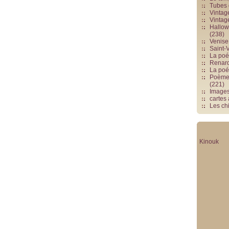
Tubes 
Vintag
Vintag
Hallowe
(238)
Venise 
Saint-V
La poés
Renards
La poé
Poèmes
(221)
Image
cartes
Les chi
Kinouk