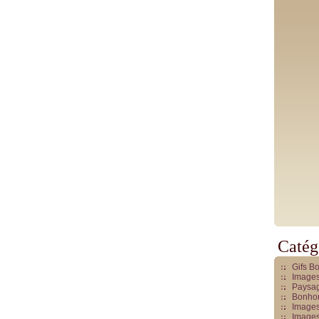
Catég
Gifs B
Images
Paysag
Bonhom
Images
Images