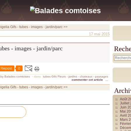
igelia
Gifs - tubes - images - jardin/parc >>
17 mai 2015
Reche
Repost
0
 by Balades comtoises
-
dans
tubes Gifs Fleurs - jardins - chateaux - paysages
commenter cet article
…
igelia
Gifs - tubes - images - jardin/parc >>
Archi
Août 
Juille
Juin 2
Mai 2
Avril 
Mars 
Févrie
Décem