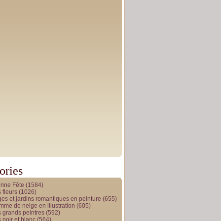
ories
onne Fête
(1584)
 fleurs
(1026)
es et jardins romantiques en peinture
(655)
me de neige en illustration
(605)
 grands peintres
(592)
 noir et blanc
(564)