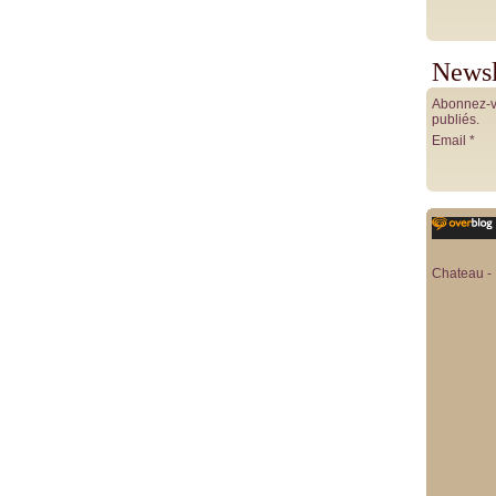
Newsl
Abonnez-vo
publiés.
Email
Chateau - 