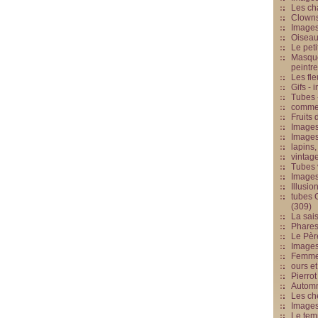
Les cha
Clowns
Images
Oiseau
Le peti
Masque
peintr
Les fle
Gifs -
Tubes -
commed
Fruits 
Images
Images
lapins,
vintage
Tubes 
Image
Illusio
tubes G
(309)
La sai
Phares
Le Père
Images
Femme 
ours et
Pierrot
Automn
Les ch
Image
Le tem