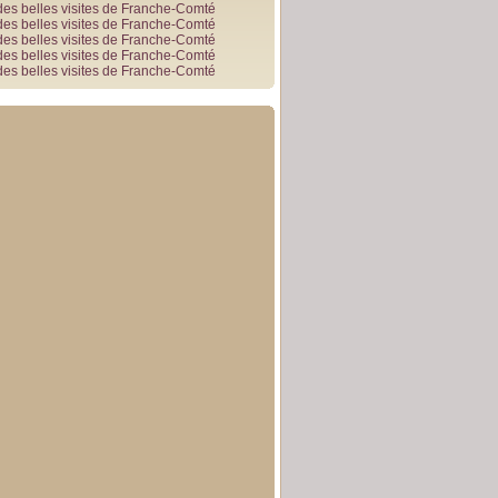
des belles visites de Franche-Comté
des belles visites de Franche-Comté
des belles visites de Franche-Comté
des belles visites de Franche-Comté
des belles visites de Franche-Comté