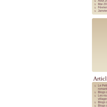
Août 
Mai 2
Févrie
Janvie
Artic
Le Pet
romant
Blogs 
Les rou
villag
Blogs 
Blogs 