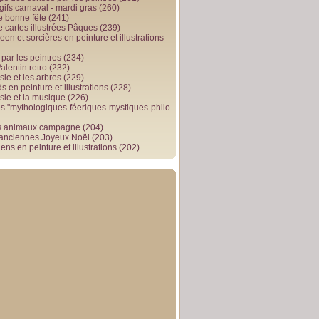
gifs carnaval - mardi gras
(260)
e bonne fête
(241)
e cartes illustrées Pâques
(239)
en et sorcières en peinture et illustrations
par les peintres
(234)
alentin retro
(232)
ie et les arbres
(229)
 en peinture et illustrations
(228)
sie et la musique
(226)
 "mythologiques-féeriques-mystiques-philo
s animaux campagne
(204)
 anciennes Joyeux Noël
(203)
ens en peinture et illustrations
(202)