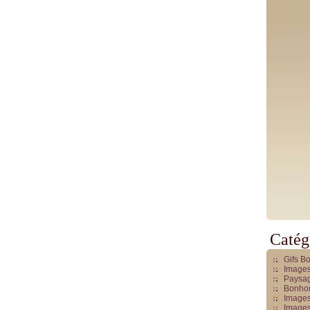
Catég
Gifs B
Images
Paysag
Bonhom
Images
Images