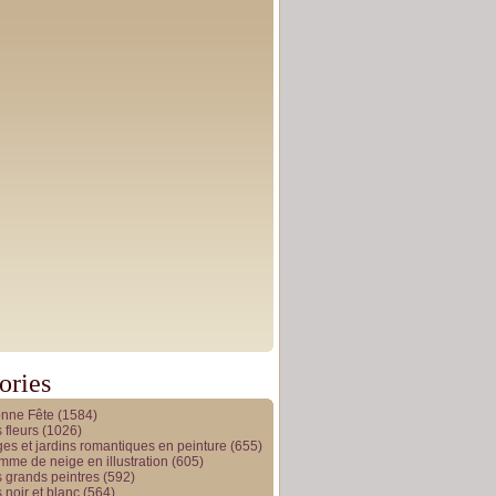
ories
onne Fête
(1584)
 fleurs
(1026)
es et jardins romantiques en peinture
(655)
me de neige en illustration
(605)
 grands peintres
(592)
 noir et blanc
(564)