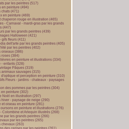
ts par les peintres
(517)
 en peinture
(494)
 chats
(471)
x en peinture
(469)
t chaperon rouge en illustration
(465)
s - Carnaval - mardi-gras par les grands
es
(447)
urs par les grands peintres
(439)
 images Halloween
(421)
 gifs fleurs
(411)
ia dell'arte par les grands peintres
(405)
d'été par les peintres
(402)
 oiseaux
(386)
 roses
(384)
 lièvres en peinture et illustrations
(334)
 - enfants
(328)
vintage Pâques
(319)
s animaux sauvages
(315)
n d'optique et perception en peinture
(310)
ifs Fleurs - jardins - chateaux - paysages
son des pommes par les peintres
(304)
 en peinture
(302)
 Noël en illustration
(297)
 hiver - paysage de neige
(290)
et oiseau en peinture
(281)
 oursons en peinture et illustrations
(276)
 - Colombine et Arlequin illustrés
(268)
e par les grands peintres
(266)
evaux par les peintres
(265)
s chevaux
(263)
ps des cerises par les peintres
(261)