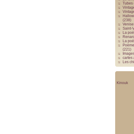
Tubes 
Vintag
Vintag
Hallowe
(238)
Venise 
Saint-V
La poés
Renards
La poé
Poèmes
(221)
Image
cartes
Les chi
Kinouk