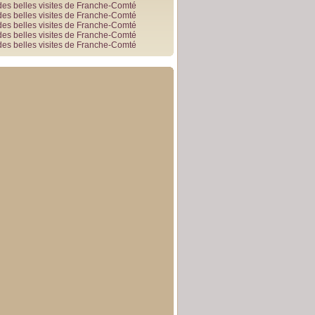
des belles visites de Franche-Comté
des belles visites de Franche-Comté
des belles visites de Franche-Comté
des belles visites de Franche-Comté
des belles visites de Franche-Comté