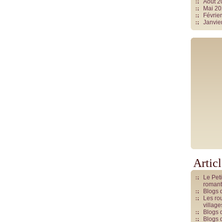
Août 
Mai 2
Févrie
Janvie
Artic
Le Pet
romant
Blogs 
Les rou
villag
Blogs 
Blogs 