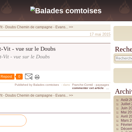
it - Doubs
Chemin de campagne - Evans... >>
17 mai 2015
Reche
t-Vit - vue sur le Doubs
Repost
0
Published by Balades comtoises
-
dans
Franche-Comté - paysages
commenter cet article
…
Archi
it - Doubs
Chemin de campagne - Evans... >>
Août 
Juille
Juin 2
Mai 2
Avril 
Mars 
Févrie
Décem