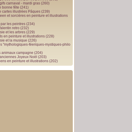
gifs carnaval - mardi gras
(260)
e bonne fête
(241)
e cartes illustrées Pâques
(239)
en et sorcières en peinture et illustrations
par les peintres
(234)
alentin retro
(232)
ie et les arbres
(229)
 en peinture et illustrations
(228)
sie et la musique
(226)
 "mythologiques-féeriques-mystiques-philo
s animaux campagne
(204)
 anciennes Joyeux Noël
(203)
ens en peinture et illustrations
(202)