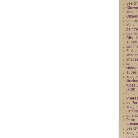
Les cha
Clowns
Images
Oiseau
Le peti
Masque
peintr
Les fle
Gifs -
Tubes -
commed
Fruits 
Images
Images
lapins,
vintage
Tubes 
Image
Illusio
tubes G
(309)
La sai
Phares
Le Père
Images
Femme 
ours et
Pierrot
Automn
Les ch
Image
Le tem