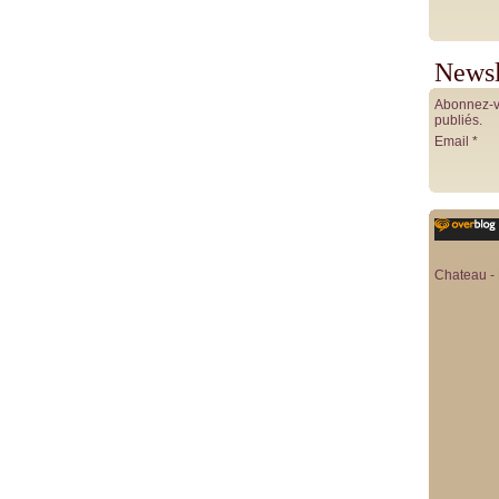
Newsl
Abonnez-vo
publiés.
Email
Chateau - 