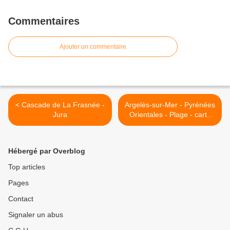
Commentaires
Ajouter un commentaire
< Cascade de La Frasnée -
Argelès-sur-Mer - Pyrénées
Jura
Orientales - Plage - carte
postale années 1960 >
Hébergé par Overblog
Top articles
Pages
Contact
Signaler un abus