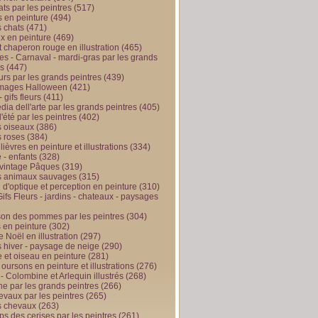
ts par les peintres
(517)
 en peinture
(494)
 chats
(471)
x en peinture
(469)
t chaperon rouge en illustration
(465)
s - Carnaval - mardi-gras par les grands
es
(447)
urs par les grands peintres
(439)
 images Halloween
(421)
 gifs fleurs
(411)
ia dell'arte par les grands peintres
(405)
d'été par les peintres
(402)
 oiseaux
(386)
 roses
(384)
 lièvres en peinture et illustrations
(334)
 - enfants
(328)
vintage Pâques
(319)
s animaux sauvages
(315)
n d'optique et perception en peinture
(310)
ifs Fleurs - jardins - chateaux - paysages
son des pommes par les peintres
(304)
 en peinture
(302)
 Noël en illustration
(297)
 hiver - paysage de neige
(290)
et oiseau en peinture
(281)
 oursons en peinture et illustrations
(276)
 - Colombine et Arlequin illustrés
(268)
e par les grands peintres
(266)
evaux par les peintres
(265)
s chevaux
(263)
ps des cerises par les peintres
(261)