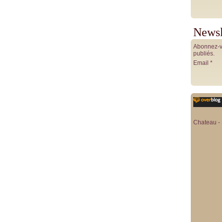
Newsl
Abonnez-vo
publiés.
Email
Chateau - 