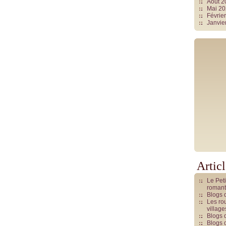
Août 
Mai 2
Févrie
Janvie
Artic
Le Pet
romant
Blogs 
Les rou
villag
Blogs 
Blogs 