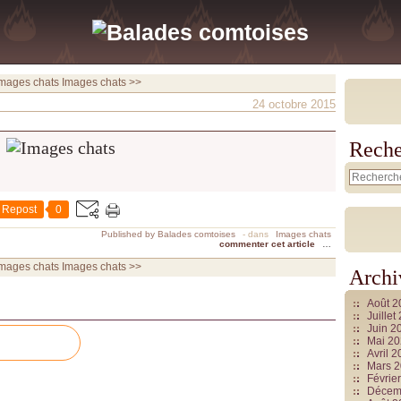
Images chats
Images chats >>
24 octobre 2015
Reche
Repost
0
Published by Balades comtoises
-
dans
Images chats
commenter cet article
…
Images chats
Images chats >>
Archi
Août 
Juille
Juin 2
Mai 2
Avril 
Mars 
Févrie
Décem