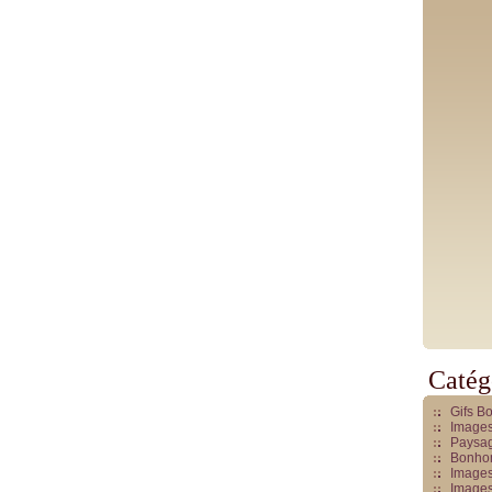
Catég
Gifs B
Images
Paysag
Bonhom
Images
Images