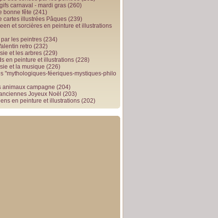
gifs carnaval - mardi gras
(260)
e bonne fête
(241)
e cartes illustrées Pâques
(239)
en et sorcières en peinture et illustrations
par les peintres
(234)
alentin retro
(232)
ie et les arbres
(229)
 en peinture et illustrations
(228)
sie et la musique
(226)
 "mythologiques-féeriques-mystiques-philo
s animaux campagne
(204)
 anciennes Joyeux Noël
(203)
ens en peinture et illustrations
(202)