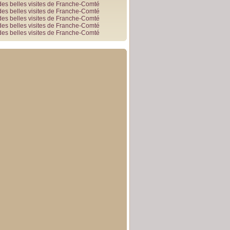
des belles visites de Franche-Comté
des belles visites de Franche-Comté
des belles visites de Franche-Comté
des belles visites de Franche-Comté
des belles visites de Franche-Comté