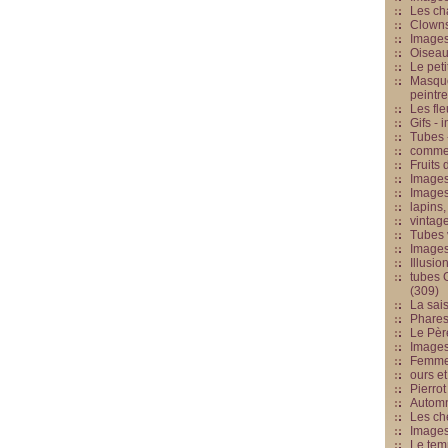
Les cha
Clowns
Images
Oiseau
Le peti
Masque
peintr
Les fle
Gifs -
Tubes -
commed
Fruits 
Images
Images
lapins,
vintage
Tubes 
Image
Illusio
tubes G
(309)
La sai
Phares
Le Père
Images
Femme 
ours et
Pierrot
Automn
Les ch
Image
Le tem