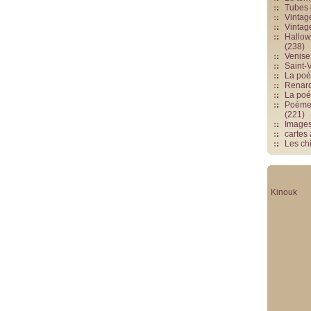
Tubes 
Vintag
Vintag
Hallowe
(238)
Venise 
Saint-V
La poés
Renards
La poé
Poèmes
(221)
Image
cartes
Les chi
Kinouk