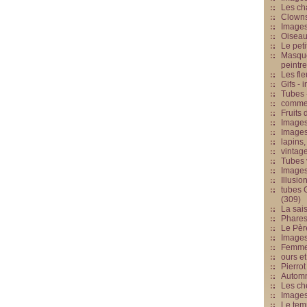
Les cha
Clowns
Images
Oiseau
Le peti
Masque
peintr
Les fle
Gifs -
Tubes -
commed
Fruits 
Images
Images
lapins,
vintage
Tubes 
Image
Illusio
tubes G
(309)
La sai
Phares
Le Père
Images
Femme 
ours et
Pierrot
Automn
Les ch
Image
Le tem