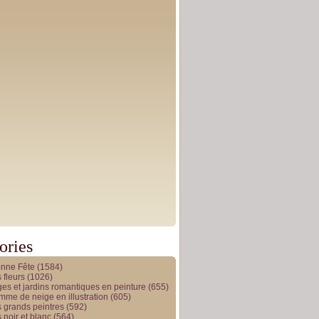
ories
onne Fête
(1584)
 fleurs
(1026)
es et jardins romantiques en peinture
(655)
me de neige en illustration
(605)
 grands peintres
(592)
 noir et blanc
(564)