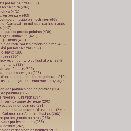
ts par les peintres
(517)
 en peinture
(494)
 chats
(471)
x en peinture
(469)
t chaperon rouge en illustration
(465)
s - Carnaval - mardi-gras par les grands
es
(447)
urs par les grands peintres
(439)
 images Halloween
(421)
 gifs fleurs
(411)
ia dell'arte par les grands peintres
(405)
d'été par les peintres
(402)
 oiseaux
(386)
 roses
(384)
 lièvres en peinture et illustrations
(334)
 - enfants
(328)
vintage Pâques
(319)
s animaux sauvages
(315)
n d'optique et perception en peinture
(310)
ifs Fleurs - jardins - chateaux - paysages
son des pommes par les peintres
(304)
 en peinture
(302)
 Noël en illustration
(297)
 hiver - paysage de neige
(290)
et oiseau en peinture
(281)
 oursons en peinture et illustrations
(276)
 - Colombine et Arlequin illustrés
(268)
e par les grands peintres
(266)
evaux par les peintres
(265)
s chevaux
(263)
ps des cerises par les peintres
(261)