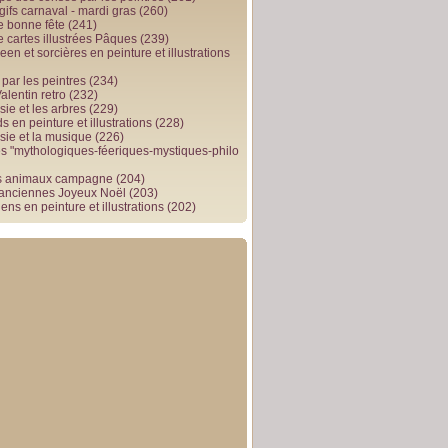
gifs carnaval - mardi gras
(260)
e bonne fête
(241)
e cartes illustrées Pâques
(239)
en et sorcières en peinture et illustrations
par les peintres
(234)
alentin retro
(232)
ie et les arbres
(229)
 en peinture et illustrations
(228)
sie et la musique
(226)
 "mythologiques-féeriques-mystiques-philo
s animaux campagne
(204)
 anciennes Joyeux Noël
(203)
ens en peinture et illustrations
(202)