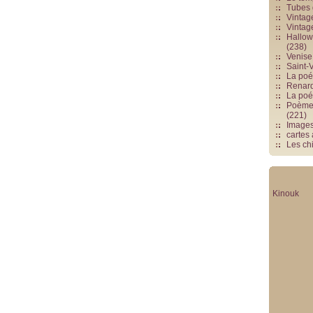
Tubes 
Vintag
Vintag
Hallowe
(238)
Venise 
Saint-V
La poés
Renards
La poé
Poèmes
(221)
Image
cartes
Les chi
Kinouk