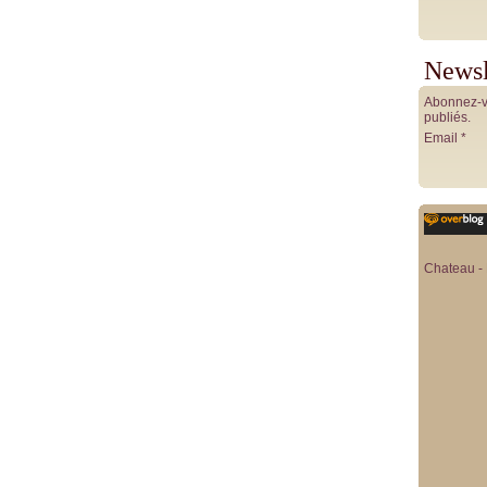
Newsl
Abonnez-vo
publiés.
Email
Chateau - 