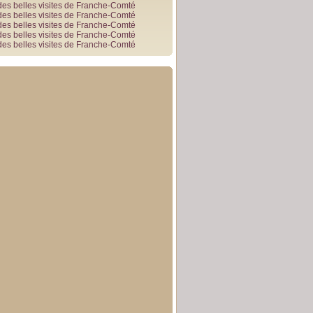
des belles visites de Franche-Comté
des belles visites de Franche-Comté
des belles visites de Franche-Comté
des belles visites de Franche-Comté
des belles visites de Franche-Comté