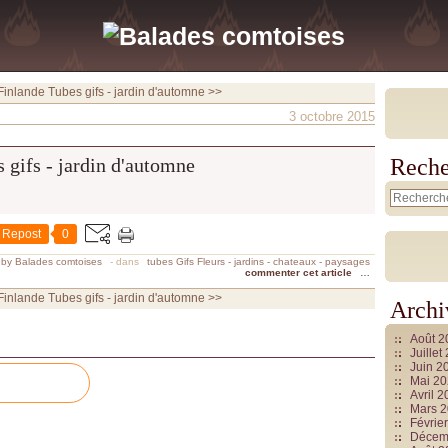
Finlande
Tubes gifs - jardin d'automne >>
3 octobre 2015
Reche
Repost
0
 by Balades comtoises
-
dans
tubes Gifs Fleurs - jardins - chateaux - paysages
commenter cet article
…
Finlande
Tubes gifs - jardin d'automne >>
Archi
Août 
Juille
Juin 2
Mai 2
Avril 
Mars 
Févrie
Décem