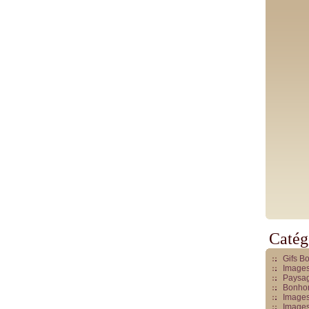
Catég
Gifs B
Images
Paysag
Bonhom
Images
Images