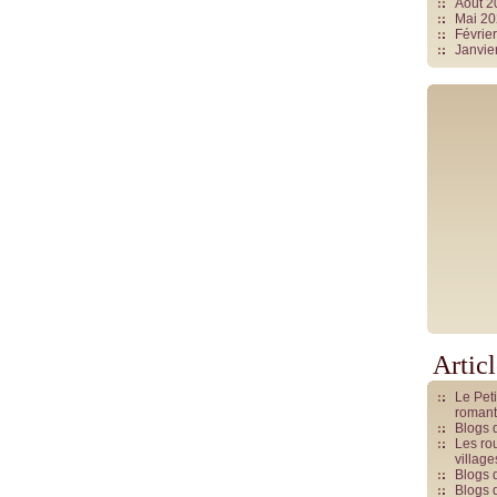
Août 
Mai 2
Févrie
Janvie
Artic
Le Pet
romant
Blogs 
Les rou
villag
Blogs 
Blogs 