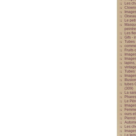
Les cha
Clowns
Images
Oiseau
Le peti
Masque
peintr
Les fle
Gifs -
Tubes -
commed
Fruits 
Images
Images
lapins,
vintage
Tubes 
Image
Illusio
tubes G
(309)
La sai
Phares
Le Père
Images
Femme 
ours et
Pierrot
Automn
Les ch
Image
Le tem