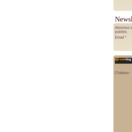
Newsl
Abonnez-vo
publiés.
Email
Chateau - 