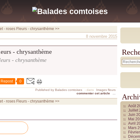
t - roses
Fleurs - chrysanthème >>
8 novembre 2015
Reche
leurs - chrysanthème
Repost
0
Published by Balades comtoises
-
dans
Images fleurs
commenter cet article
…
Archi
t - roses
Fleurs - chrysanthème >>
Août 
Juille
Juin 2
Mai 2
Avril 
Mars 
Févrie
Décem