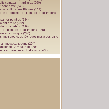
gifs carnaval - mardi gras
(260)
e bonne fête
(241)
e cartes illustrées Pâques
(239)
en et sorcières en peinture et illustrations
par les peintres
(234)
alentin retro
(232)
ie et les arbres
(229)
 en peinture et illustrations
(228)
sie et la musique
(226)
 "mythologiques-féeriques-mystiques-philo
s animaux campagne
(204)
 anciennes Joyeux Noël
(203)
ens en peinture et illustrations
(202)