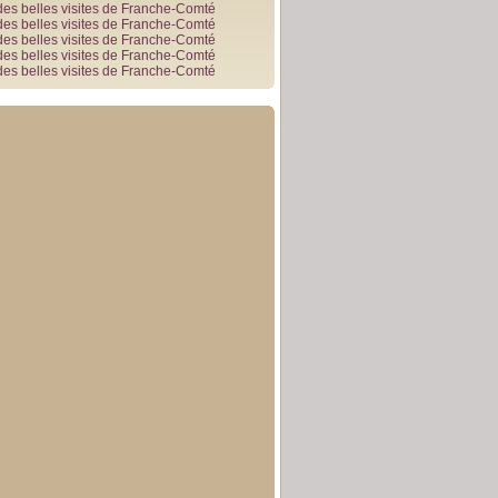
des belles visites de Franche-Comté
des belles visites de Franche-Comté
des belles visites de Franche-Comté
des belles visites de Franche-Comté
des belles visites de Franche-Comté