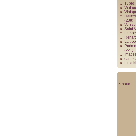
Tubes 
Vintag
Vintag
Hallowe
(238)
Venise 
Saint-V
La poés
Renards
La poé
Poèmes
(221)
Image
cartes
Les chi
Kinouk