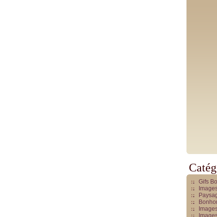
Catég
Gifs B
Images
Paysag
Bonhom
Images
Images