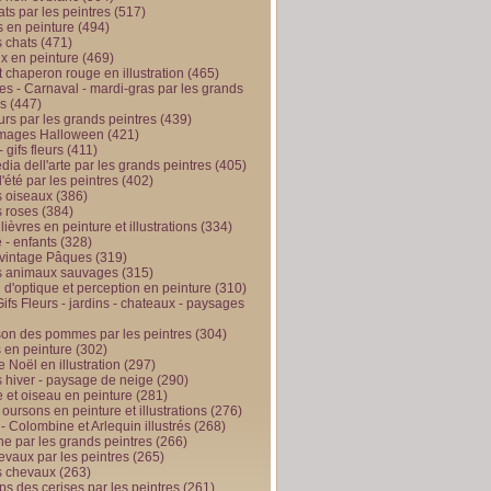
ts par les peintres
(517)
 en peinture
(494)
 chats
(471)
x en peinture
(469)
t chaperon rouge en illustration
(465)
s - Carnaval - mardi-gras par les grands
es
(447)
urs par les grands peintres
(439)
 images Halloween
(421)
 gifs fleurs
(411)
ia dell'arte par les grands peintres
(405)
d'été par les peintres
(402)
 oiseaux
(386)
 roses
(384)
 lièvres en peinture et illustrations
(334)
 - enfants
(328)
vintage Pâques
(319)
s animaux sauvages
(315)
n d'optique et perception en peinture
(310)
ifs Fleurs - jardins - chateaux - paysages
son des pommes par les peintres
(304)
 en peinture
(302)
 Noël en illustration
(297)
 hiver - paysage de neige
(290)
et oiseau en peinture
(281)
 oursons en peinture et illustrations
(276)
 - Colombine et Arlequin illustrés
(268)
e par les grands peintres
(266)
evaux par les peintres
(265)
s chevaux
(263)
ps des cerises par les peintres
(261)