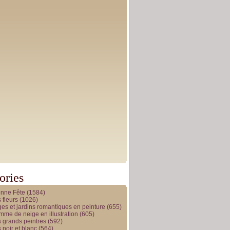
ories
onne Fête
(1584)
 fleurs
(1026)
es et jardins romantiques en peinture
(655)
me de neige en illustration
(605)
 grands peintres
(592)
 noir et blanc
(564)