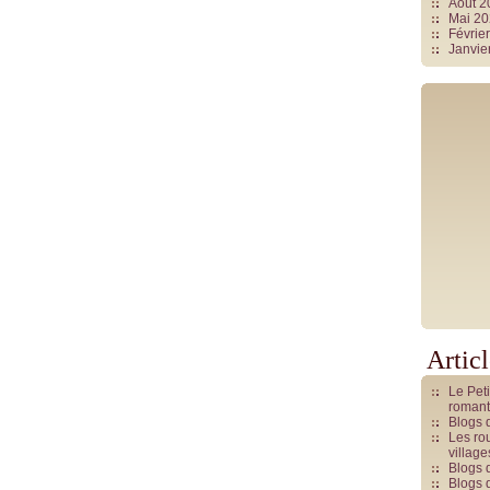
Août 
Mai 2
Févrie
Janvie
Artic
Le Pet
romant
Blogs 
Les rou
villag
Blogs 
Blogs 