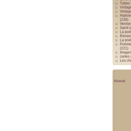
Tubes 
Vintag
Vintag
Hallowe
(238)
Venise 
Saint-V
La poés
Renards
La poé
Poèmes
(221)
Image
cartes
Les chi
Kinouk