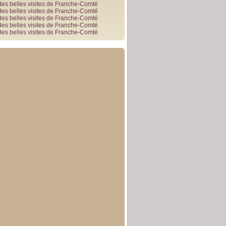
des belles visites de Franche-Comté
des belles visites de Franche-Comté
des belles visites de Franche-Comté
des belles visites de Franche-Comté
des belles visites de Franche-Comté