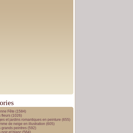
ories
onne Fête
(1584)
 fleurs
(1026)
es et jardins romantiques en peinture
(655)
me de neige en illustration
(605)
 grands peintres
(592)
 noir et blanc
(564)