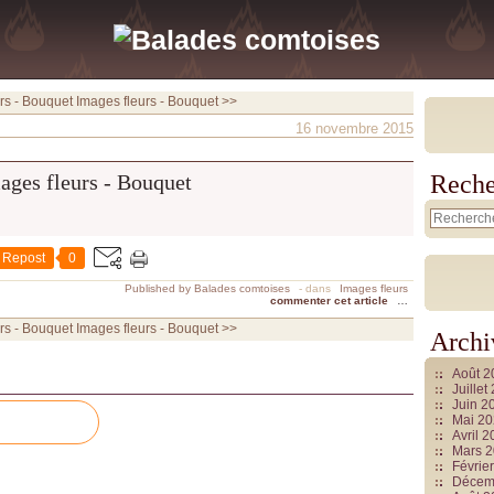
rs - Bouquet
Images fleurs - Bouquet >>
16 novembre 2015
Reche
Repost
0
Published by Balades comtoises
-
dans
Images fleurs
commenter cet article
…
rs - Bouquet
Images fleurs - Bouquet >>
Archi
Août 
Juille
Juin 2
Mai 2
Avril 
Mars 
Févrie
Décem