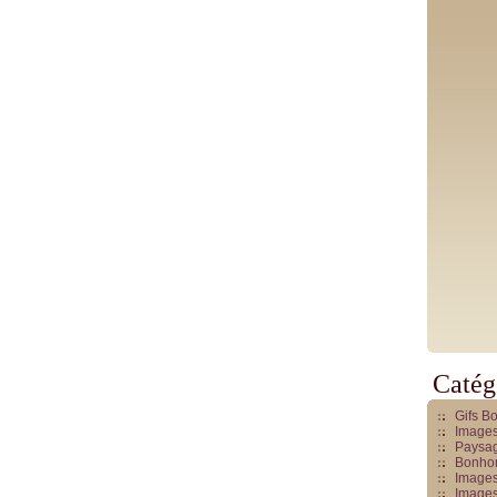
Catég
Gifs B
Images
Paysag
Bonhom
Images
Images