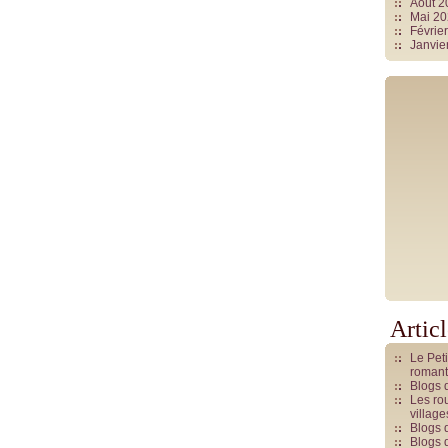
Août 
Mai 2
Févrie
Janvie
Artic
Le Pet
romant
Blogs 
Les rou
villag
Blogs 
Blogs 