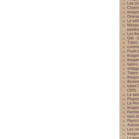
Les cha
Clowns
Images
Oiseau
Le peti
Masque
peintr
Les fle
Gifs -
Tubes -
commed
Fruits 
Images
Images
lapins,
vintage
Tubes 
Image
Illusio
tubes G
(309)
La sai
Phares
Le Père
Images
Femme 
ours et
Pierrot
Automn
Les ch
Image
Le tem