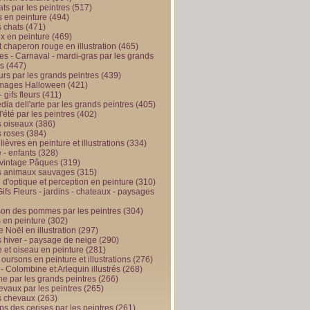
ts par les peintres
(517)
 en peinture
(494)
 chats
(471)
x en peinture
(469)
t chaperon rouge en illustration
(465)
s - Carnaval - mardi-gras par les grands
es
(447)
urs par les grands peintres
(439)
 images Halloween
(421)
 gifs fleurs
(411)
ia dell'arte par les grands peintres
(405)
d'été par les peintres
(402)
 oiseaux
(386)
 roses
(384)
 lièvres en peinture et illustrations
(334)
 - enfants
(328)
vintage Pâques
(319)
s animaux sauvages
(315)
n d'optique et perception en peinture
(310)
ifs Fleurs - jardins - chateaux - paysages
son des pommes par les peintres
(304)
 en peinture
(302)
 Noël en illustration
(297)
 hiver - paysage de neige
(290)
et oiseau en peinture
(281)
 oursons en peinture et illustrations
(276)
 - Colombine et Arlequin illustrés
(268)
e par les grands peintres
(266)
evaux par les peintres
(265)
s chevaux
(263)
ps des cerises par les peintres
(261)