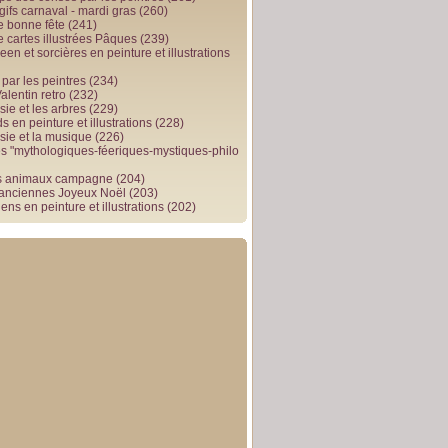
gifs carnaval - mardi gras
(260)
e bonne fête
(241)
e cartes illustrées Pâques
(239)
en et sorcières en peinture et illustrations
par les peintres
(234)
alentin retro
(232)
ie et les arbres
(229)
 en peinture et illustrations
(228)
sie et la musique
(226)
 "mythologiques-féeriques-mystiques-philo
s animaux campagne
(204)
 anciennes Joyeux Noël
(203)
ens en peinture et illustrations
(202)