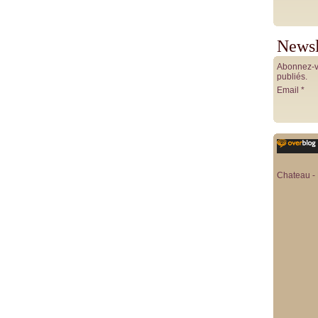
Newsl
Abonnez-vo
publiés.
Email
Chateau - 