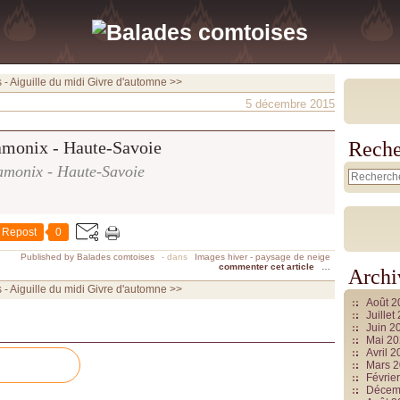
- Aiguille du midi
Givre d'automne >>
5 décembre 2015
Reche
monix - Haute-Savoie
Repost
0
Published by Balades comtoises
-
dans
Images hiver - paysage de neige
commenter cet article
…
Archi
- Aiguille du midi
Givre d'automne >>
Août 
Juille
Juin 2
Mai 2
Avril 
Mars 
Févrie
Décem