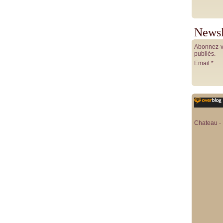
Newsl
Abonnez-vo
publiés.
Email
Chateau - 