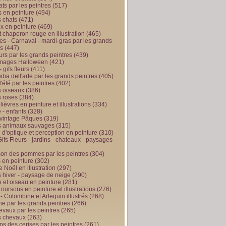
ts par les peintres
(517)
 en peinture
(494)
 chats
(471)
x en peinture
(469)
t chaperon rouge en illustration
(465)
s - Carnaval - mardi-gras par les grands
es
(447)
urs par les grands peintres
(439)
 images Halloween
(421)
 gifs fleurs
(411)
ia dell'arte par les grands peintres
(405)
d'été par les peintres
(402)
 oiseaux
(386)
 roses
(384)
 lièvres en peinture et illustrations
(334)
 - enfants
(328)
vintage Pâques
(319)
s animaux sauvages
(315)
n d'optique et perception en peinture
(310)
ifs Fleurs - jardins - chateaux - paysages
son des pommes par les peintres
(304)
 en peinture
(302)
 Noël en illustration
(297)
 hiver - paysage de neige
(290)
et oiseau en peinture
(281)
 oursons en peinture et illustrations
(276)
 - Colombine et Arlequin illustrés
(268)
e par les grands peintres
(266)
evaux par les peintres
(265)
s chevaux
(263)
ps des cerises par les peintres
(261)