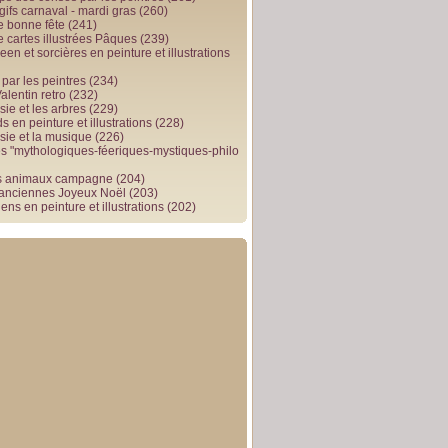
gifs carnaval - mardi gras
(260)
e bonne fête
(241)
e cartes illustrées Pâques
(239)
en et sorcières en peinture et illustrations
par les peintres
(234)
alentin retro
(232)
ie et les arbres
(229)
 en peinture et illustrations
(228)
sie et la musique
(226)
 "mythologiques-féeriques-mystiques-philo
s animaux campagne
(204)
 anciennes Joyeux Noël
(203)
ens en peinture et illustrations
(202)