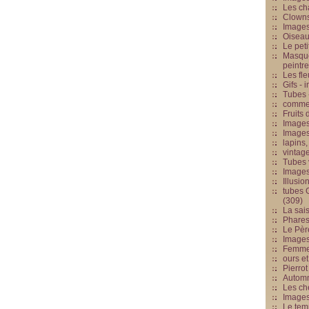
Les cha
Clowns
Images
Oiseau
Le peti
Masque
peintr
Les fle
Gifs -
Tubes -
commed
Fruits 
Images
Images
lapins,
vintage
Tubes 
Image
Illusio
tubes G
(309)
La sai
Phares
Le Père
Images
Femme 
ours et
Pierrot
Automn
Les ch
Image
Le tem