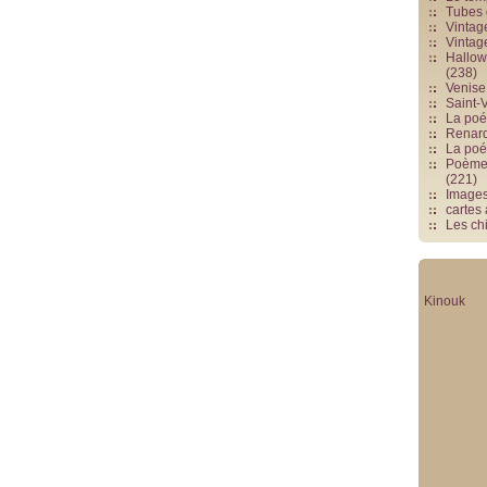
Tubes 
Vintag
Vintag
Hallowe
(238)
Venise 
Saint-V
La poés
Renards
La poé
Poèmes
(221)
Image
cartes
Les chi
Kinouk