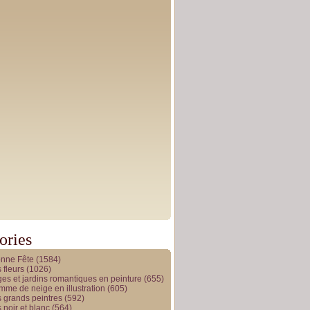
ories
onne Fête
(1584)
 fleurs
(1026)
es et jardins romantiques en peinture
(655)
me de neige en illustration
(605)
 grands peintres
(592)
 noir et blanc
(564)