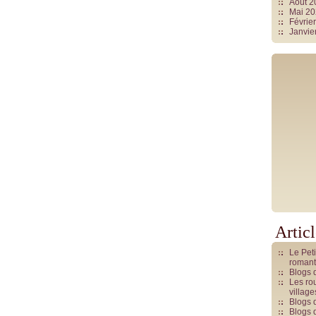
Août 
Mai 2
Févrie
Janvie
Artic
Le Pet
romant
Blogs 
Les rou
villag
Blogs 
Blogs 