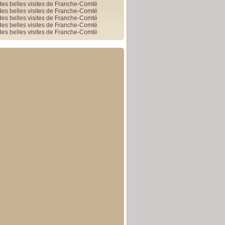
des belles visites de Franche-Comté
des belles visites de Franche-Comté
des belles visites de Franche-Comté
des belles visites de Franche-Comté
des belles visites de Franche-Comté