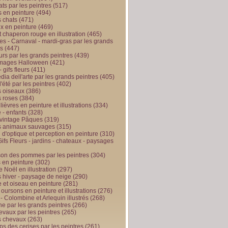
ts par les peintres
(517)
 en peinture
(494)
 chats
(471)
x en peinture
(469)
t chaperon rouge en illustration
(465)
s - Carnaval - mardi-gras par les grands
es
(447)
urs par les grands peintres
(439)
 images Halloween
(421)
 gifs fleurs
(411)
ia dell'arte par les grands peintres
(405)
d'été par les peintres
(402)
 oiseaux
(386)
 roses
(384)
 lièvres en peinture et illustrations
(334)
 - enfants
(328)
vintage Pâques
(319)
s animaux sauvages
(315)
n d'optique et perception en peinture
(310)
ifs Fleurs - jardins - chateaux - paysages
son des pommes par les peintres
(304)
 en peinture
(302)
 Noël en illustration
(297)
 hiver - paysage de neige
(290)
et oiseau en peinture
(281)
 oursons en peinture et illustrations
(276)
 - Colombine et Arlequin illustrés
(268)
e par les grands peintres
(266)
evaux par les peintres
(265)
s chevaux
(263)
ps des cerises par les peintres
(261)