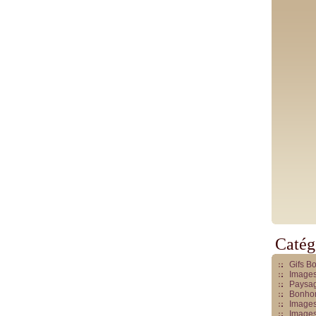
Catég
Gifs B
Images
Paysag
Bonhom
Images
Images