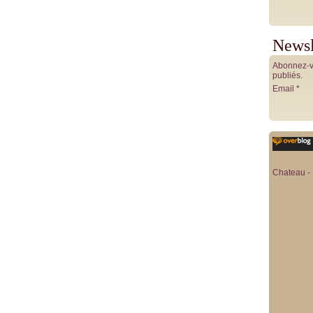
Newsl
Abonnez-vo
publiés.
Email
Chateau - 