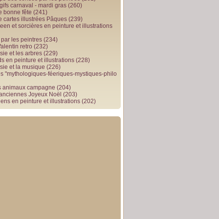
gifs carnaval - mardi gras
(260)
e bonne fête
(241)
e cartes illustrées Pâques
(239)
en et sorcières en peinture et illustrations
par les peintres
(234)
alentin retro
(232)
ie et les arbres
(229)
 en peinture et illustrations
(228)
sie et la musique
(226)
 "mythologiques-féeriques-mystiques-philo
s animaux campagne
(204)
 anciennes Joyeux Noël
(203)
ens en peinture et illustrations
(202)