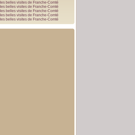
des belles visites de Franche-Comté
des belles visites de Franche-Comté
des belles visites de Franche-Comté
des belles visites de Franche-Comté
des belles visites de Franche-Comté