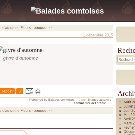
re d'automne
Fleurs - bouquet >>
1 décembre 2015
Reche
givre d'automne
Repost
0
Archi
Published by Balades comtoises
-
dans
Images automne
Août 
commenter cet article
…
Juille
re d'automne
Fleurs - bouquet >>
Juin 2
Mai 2
Avril 
Mars 
Févrie
Décem