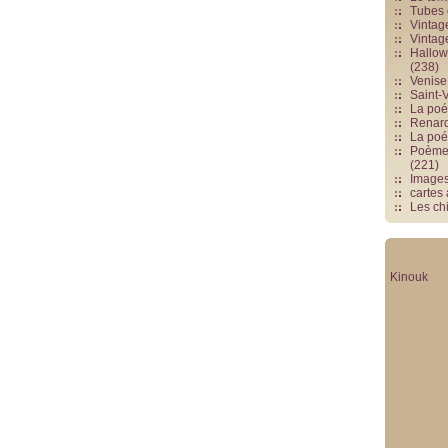
Tubes 
Vintag
Vintag
Hallowe
(238)
Venise 
Saint-V
La poés
Renards
La poé
Poèmes
(221)
Image
cartes
Les chi
Kinouk