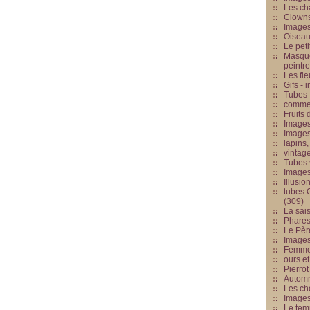
Les cha
Clowns
Images
Oiseau
Le peti
Masque
peintr
Les fle
Gifs -
Tubes -
commed
Fruits 
Images
Images
lapins,
vintage
Tubes 
Image
Illusio
tubes G
(309)
La sai
Phares
Le Père
Images
Femme 
ours et
Pierrot
Automn
Les ch
Image
Le tem