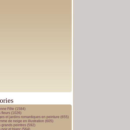
ories
onne Fête
(1584)
 fleurs
(1026)
es et jardins romantiques en peinture
(655)
me de neige en illustration
(605)
 grands peintres
(592)
 noir et blanc
(564)