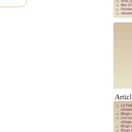
Août 
Mai 2
Févrie
Janvie
Artic
Le Pet
romant
Blogs 
Les rou
villag
Blogs 
Blogs 