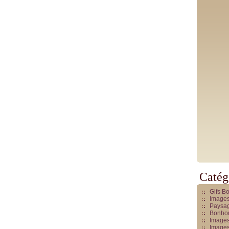
Catég
Gifs B
Images
Paysag
Bonhom
Images
Images