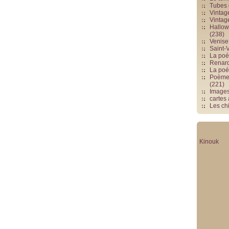
Tubes 
Vintag
Vintag
Hallowe
(238)
Venise 
Saint-V
La poés
Renards
La poé
Poèmes
(221)
Image
cartes
Les chi
Kinouk