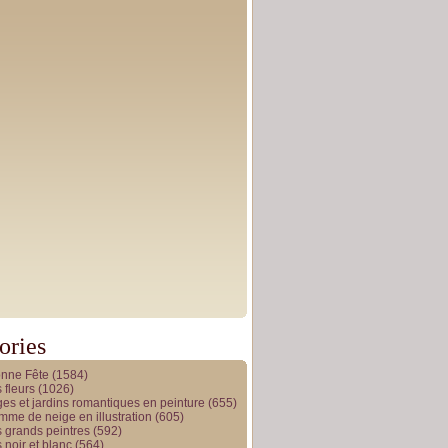
ories
onne Fête
(1584)
 fleurs
(1026)
es et jardins romantiques en peinture
(655)
me de neige en illustration
(605)
 grands peintres
(592)
 noir et blanc
(564)