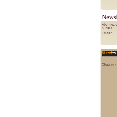
Newsl
Abonnez-vo
publiés.
Email
Chateau - 