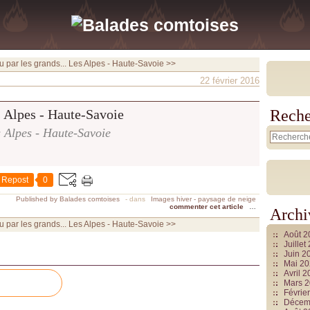
par les grands...
Les Alpes - Haute-Savoie >>
22 février 2016
Reche
 Alpes - Haute-Savoie
Repost
0
Published by Balades comtoises
-
dans
Images hiver - paysage de neige
commenter cet article
…
Archi
par les grands...
Les Alpes - Haute-Savoie >>
Août 
Juille
Juin 2
Mai 2
Avril 
Mars 
Févrie
Décem