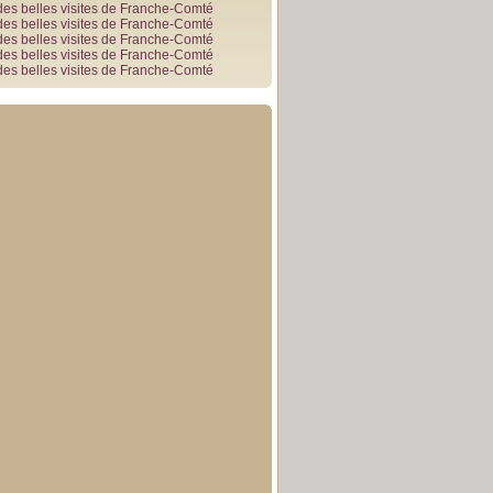
des belles visites de Franche-Comté
des belles visites de Franche-Comté
des belles visites de Franche-Comté
des belles visites de Franche-Comté
des belles visites de Franche-Comté