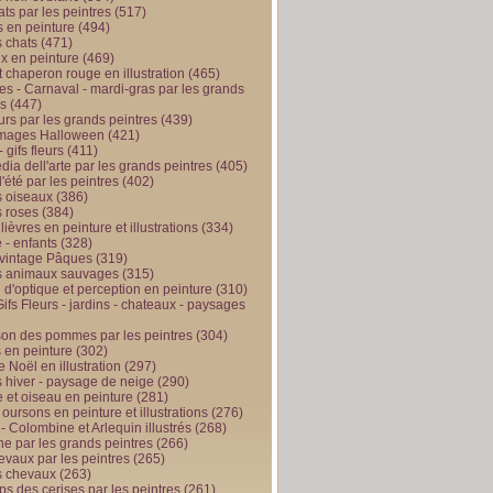
ts par les peintres
(517)
 en peinture
(494)
 chats
(471)
x en peinture
(469)
t chaperon rouge en illustration
(465)
s - Carnaval - mardi-gras par les grands
es
(447)
urs par les grands peintres
(439)
 images Halloween
(421)
 gifs fleurs
(411)
ia dell'arte par les grands peintres
(405)
d'été par les peintres
(402)
 oiseaux
(386)
 roses
(384)
 lièvres en peinture et illustrations
(334)
 - enfants
(328)
vintage Pâques
(319)
s animaux sauvages
(315)
n d'optique et perception en peinture
(310)
ifs Fleurs - jardins - chateaux - paysages
son des pommes par les peintres
(304)
 en peinture
(302)
 Noël en illustration
(297)
 hiver - paysage de neige
(290)
et oiseau en peinture
(281)
 oursons en peinture et illustrations
(276)
 - Colombine et Arlequin illustrés
(268)
e par les grands peintres
(266)
evaux par les peintres
(265)
s chevaux
(263)
ps des cerises par les peintres
(261)