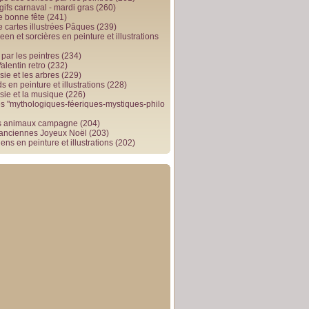
gifs carnaval - mardi gras
(260)
e bonne fête
(241)
e cartes illustrées Pâques
(239)
en et sorcières en peinture et illustrations
par les peintres
(234)
alentin retro
(232)
ie et les arbres
(229)
 en peinture et illustrations
(228)
sie et la musique
(226)
 "mythologiques-féeriques-mystiques-philo
s animaux campagne
(204)
 anciennes Joyeux Noël
(203)
ens en peinture et illustrations
(202)