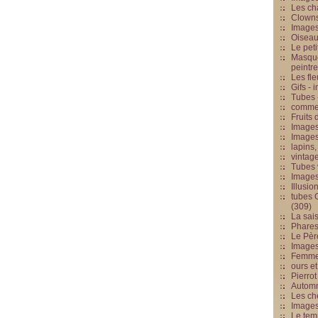
Les cha
Clowns
Images
Oiseau
Le peti
Masque
peintr
Les fle
Gifs -
Tubes -
commed
Fruits 
Images
Images
lapins,
vintage
Tubes 
Image
Illusio
tubes G
(309)
La sai
Phares
Le Père
Images
Femme 
ours et
Pierrot
Automn
Les ch
Image
Le tem