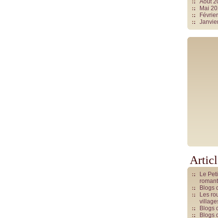
Août 
Mai 2
Févrie
Janvie
Artic
Le Pet
romant
Blogs 
Les rou
villag
Blogs 
Blogs 