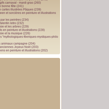
gifs carnaval - mardi gras
(260)
e bonne fête
(241)
e cartes illustrées Pâques
(239)
en et sorcières en peinture et illustrations
par les peintres
(234)
alentin retro
(232)
ie et les arbres
(229)
 en peinture et illustrations
(228)
sie et la musique
(226)
 "mythologiques-féeriques-mystiques-philo
s animaux campagne
(204)
 anciennes Joyeux Noël
(203)
ens en peinture et illustrations
(202)