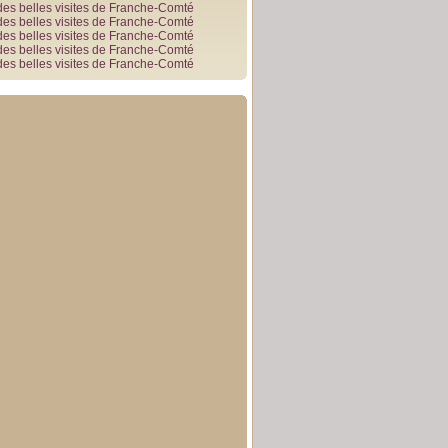
des belles visites de Franche-Comté
des belles visites de Franche-Comté
des belles visites de Franche-Comté
des belles visites de Franche-Comté
des belles visites de Franche-Comté