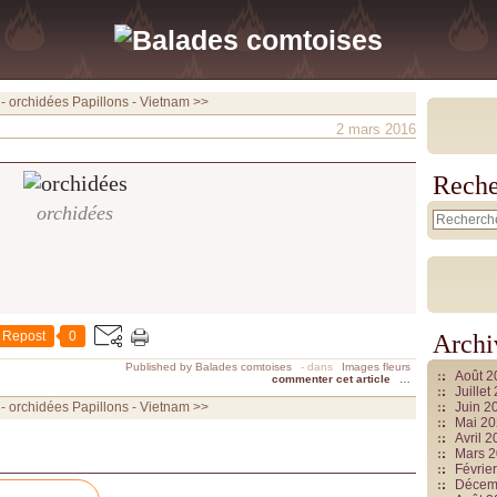
 - orchidées
Papillons - Vietnam >>
2 mars 2016
Reche
orchidées
Repost
0
Archi
Published by Balades comtoises
-
dans
Images fleurs
Août 
commenter cet article
…
Juille
 - orchidées
Papillons - Vietnam >>
Juin 2
Mai 2
Avril 
Mars 
Févrie
Décem