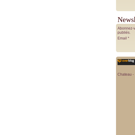
Newsl
Abonnez-vo
publiés.
Email
Chateau - 