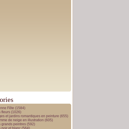
ories
onne Fête
(1584)
 fleurs
(1026)
es et jardins romantiques en peinture
(655)
me de neige en illustration
(605)
 grands peintres
(592)
 noir et blanc
(564)