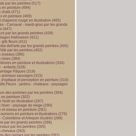
ts par les peintres
(517)
 en peinture
(494)
 chats
(471)
x en peinture
(469)
t chaperon rouge en illustration
(465)
s - Carnaval - mardi-gras par les grands
es
(447)
urs par les grands peintres
(439)
 images Halloween
(421)
 gifs fleurs
(411)
ia dell'arte par les grands peintres
(405)
d'été par les peintres
(402)
 oiseaux
(386)
 roses
(384)
 lièvres en peinture et illustrations
(334)
 - enfants
(328)
vintage Pâques
(319)
s animaux sauvages
(315)
n d'optique et perception en peinture
(310)
ifs Fleurs - jardins - chateaux - paysages
son des pommes par les peintres
(304)
 en peinture
(302)
 Noël en illustration
(297)
 hiver - paysage de neige
(290)
et oiseau en peinture
(281)
 oursons en peinture et illustrations
(276)
 - Colombine et Arlequin illustrés
(268)
e par les grands peintres
(266)
evaux par les peintres
(265)
s chevaux
(263)
ps des cerises par les peintres
(261)