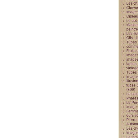
Les cha
Clowns
Images
Oiseau
Le peti
Masque
peintr
Les fle
Gifs -
Tubes -
commed
Fruits 
Images
Images
lapins,
vintage
Tubes 
Image
Illusio
tubes G
(309)
La sai
Phares
Le Père
Images
Femme 
ours et
Pierrot
Automn
Les ch
Image
Le tem