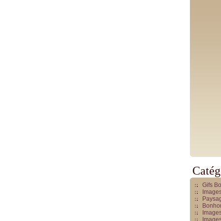
Catég
Gifs B
Images
Paysag
Bonhom
Images
Images