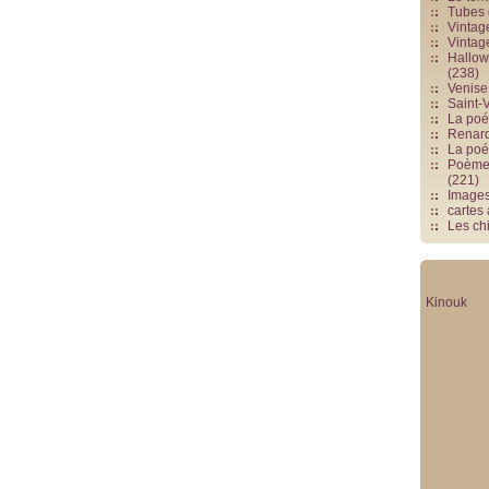
Tubes 
Vintag
Vintag
Hallowe
(238)
Venise 
Saint-V
La poés
Renards
La poé
Poèmes
(221)
Image
cartes
Les chi
Kinouk