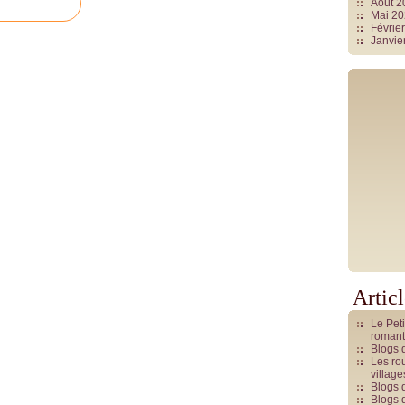
Août 
Mai 2
Févrie
Janvie
Artic
Le Pet
romant
Blogs 
Les rou
villag
Blogs 
Blogs 