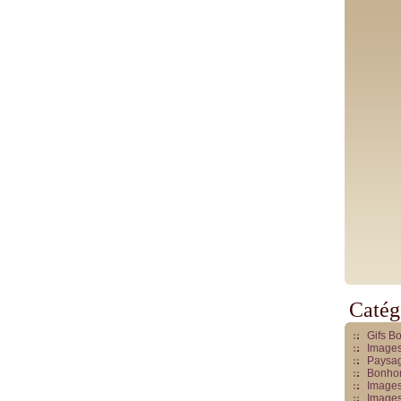
Catég
Gifs B
Images
Paysag
Bonhom
Images
Images