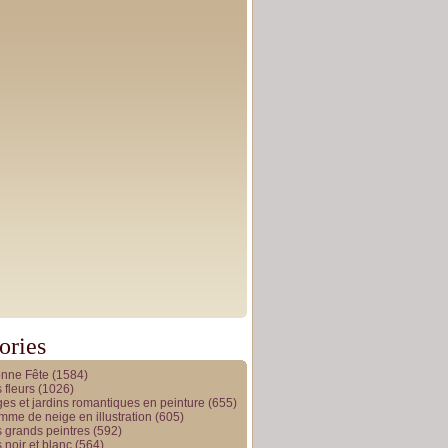
ories
onne Fête
(1584)
 fleurs
(1026)
es et jardins romantiques en peinture
(655)
me de neige en illustration
(605)
 grands peintres
(592)
 noir et blanc
(564)