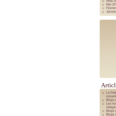
Août 
Mai 2
Févrie
Janvie
Artic
Le Pet
romant
Blogs 
Les rou
villag
Blogs 
Blogs 