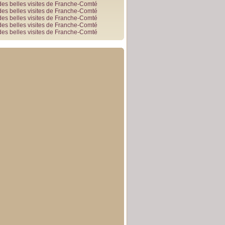
des belles visites de Franche-Comté
des belles visites de Franche-Comté
des belles visites de Franche-Comté
des belles visites de Franche-Comté
des belles visites de Franche-Comté