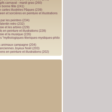
gifs carnaval - mardi gras
(260)
e bonne fête
(241)
e cartes illustrées Pâques
(239)
en et sorcières en peinture et illustrations
par les peintres
(234)
alentin retro
(232)
ie et les arbres
(229)
 en peinture et illustrations
(228)
sie et la musique
(226)
 "mythologiques-féeriques-mystiques-philo
s animaux campagne
(204)
 anciennes Joyeux Noël
(203)
ens en peinture et illustrations
(202)