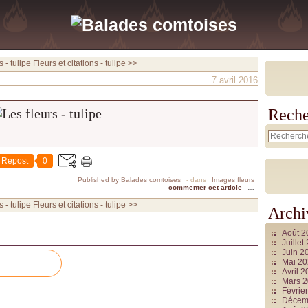
 - tulipe
Fleurs et citations - tulipe >>
7 avril 2016
Reche
Repost
0
Published by Balades comtoises
-
dans
Images fleurs
commenter cet article
…
 - tulipe
Fleurs et citations - tulipe >>
Archi
Août 
Juille
Juin 2
Mai 2
Avril 
Mars 
Févrie
Décem