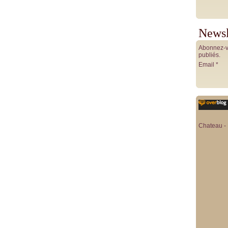
Newsl
Abonnez-vo
publiés.
Email
Chateau - 