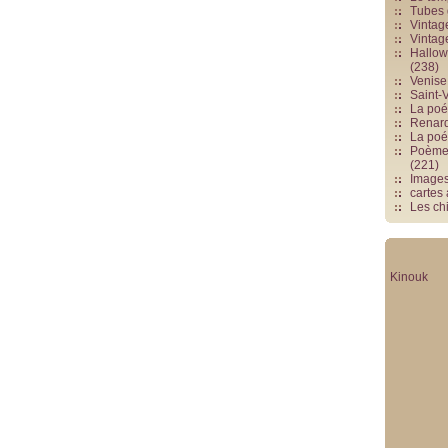
Tubes 
Vintag
Vintag
Hallowe
(238)
Venise 
Saint-V
La poés
Renards
La poé
Poèmes
(221)
Image
cartes
Les chi
Kinouk