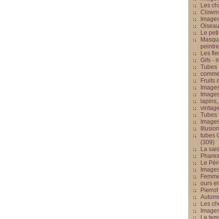
Les cha
Clowns
Images
Oiseau
Le peti
Masque
peintr
Les fle
Gifs -
Tubes -
commed
Fruits 
Images
Images
lapins,
vintage
Tubes 
Image
Illusio
tubes G
(309)
La sai
Phares
Le Père
Images
Femme 
ours et
Pierrot
Automn
Les ch
Image
Le tem