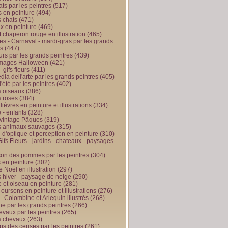
ts par les peintres
(517)
 en peinture
(494)
 chats
(471)
x en peinture
(469)
t chaperon rouge en illustration
(465)
s - Carnaval - mardi-gras par les grands
es
(447)
urs par les grands peintres
(439)
 images Halloween
(421)
 gifs fleurs
(411)
ia dell'arte par les grands peintres
(405)
d'été par les peintres
(402)
 oiseaux
(386)
 roses
(384)
 lièvres en peinture et illustrations
(334)
 - enfants
(328)
vintage Pâques
(319)
s animaux sauvages
(315)
n d'optique et perception en peinture
(310)
ifs Fleurs - jardins - chateaux - paysages
son des pommes par les peintres
(304)
 en peinture
(302)
 Noël en illustration
(297)
 hiver - paysage de neige
(290)
et oiseau en peinture
(281)
 oursons en peinture et illustrations
(276)
 - Colombine et Arlequin illustrés
(268)
e par les grands peintres
(266)
evaux par les peintres
(265)
s chevaux
(263)
ps des cerises par les peintres
(261)