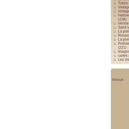
Tubes 
Vintag
Vintag
Hallowe
(238)
Venise 
Saint-V
La poés
Renards
La poé
Poèmes
(221)
Image
cartes
Les chi
Kinouk