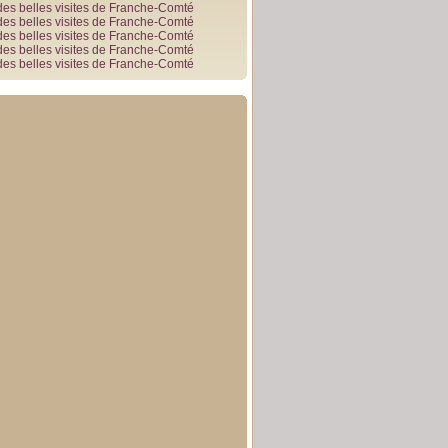
des belles visites de Franche-Comté
des belles visites de Franche-Comté
des belles visites de Franche-Comté
des belles visites de Franche-Comté
des belles visites de Franche-Comté