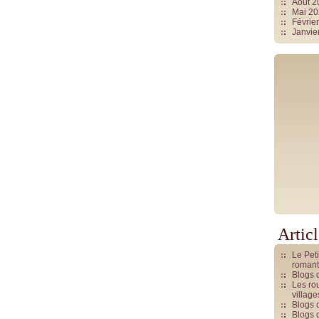
Août 
Mai 2
Févrie
Janvie
Artic
Le Pet
romant
Blogs 
Les rou
villag
Blogs 
Blogs 