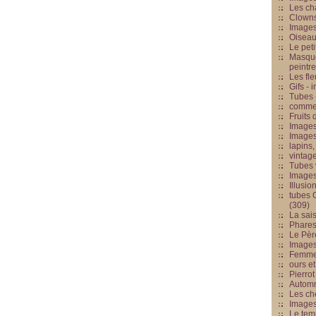
Les cha
Clowns
Images
Oiseau
Le peti
Masque
peintr
Les fle
Gifs -
Tubes -
commed
Fruits 
Images
Images
lapins,
vintage
Tubes 
Image
Illusio
tubes G
(309)
La sai
Phares
Le Père
Images
Femme 
ours et
Pierrot
Automn
Les ch
Image
Le tem