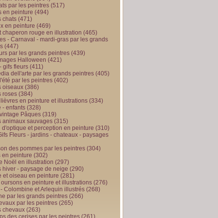
ts par les peintres
(517)
 en peinture
(494)
 chats
(471)
x en peinture
(469)
t chaperon rouge en illustration
(465)
s - Carnaval - mardi-gras par les grands
es
(447)
urs par les grands peintres
(439)
 images Halloween
(421)
 gifs fleurs
(411)
ia dell'arte par les grands peintres
(405)
d'été par les peintres
(402)
 oiseaux
(386)
 roses
(384)
 lièvres en peinture et illustrations
(334)
 - enfants
(328)
vintage Pâques
(319)
s animaux sauvages
(315)
n d'optique et perception en peinture
(310)
ifs Fleurs - jardins - chateaux - paysages
son des pommes par les peintres
(304)
 en peinture
(302)
 Noël en illustration
(297)
 hiver - paysage de neige
(290)
et oiseau en peinture
(281)
 oursons en peinture et illustrations
(276)
 - Colombine et Arlequin illustrés
(268)
e par les grands peintres
(266)
evaux par les peintres
(265)
s chevaux
(263)
ps des cerises par les peintres
(261)