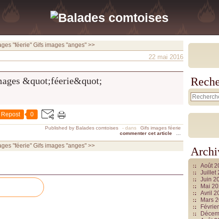
ages "féerie"
Gifs images "anges" >>
22 mai 2016
Reche
Repost
0
Published by Balades comtoises
-
dans
Gifs images féerie
commenter cet article
…
ages "féerie"
Gifs images "anges" >>
Archi
Août 
Juille
Juin 2
Mai 2
Avril 
Mars 
Févrie
Décem