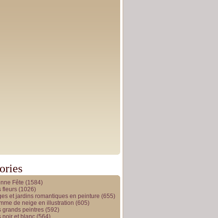
ories
onne Fête
(1584)
 fleurs
(1026)
es et jardins romantiques en peinture
(655)
me de neige en illustration
(605)
 grands peintres
(592)
 noir et blanc
(564)