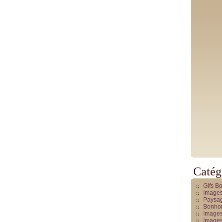
Catég
Gifs B
Images
Paysag
Bonhom
Images
Images