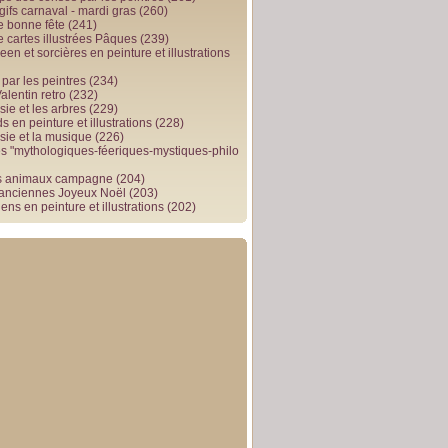
gifs carnaval - mardi gras
(260)
e bonne fête
(241)
e cartes illustrées Pâques
(239)
en et sorcières en peinture et illustrations
par les peintres
(234)
alentin retro
(232)
ie et les arbres
(229)
 en peinture et illustrations
(228)
sie et la musique
(226)
 "mythologiques-féeriques-mystiques-philo
s animaux campagne
(204)
 anciennes Joyeux Noël
(203)
ens en peinture et illustrations
(202)