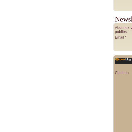
Newsl
Abonnez-vo
publiés.
Email
Chateau - 