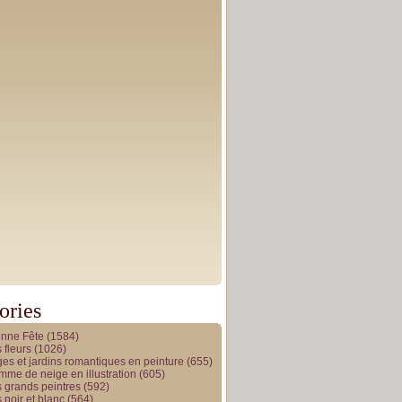
ories
onne Fête
(1584)
 fleurs
(1026)
es et jardins romantiques en peinture
(655)
me de neige en illustration
(605)
 grands peintres
(592)
 noir et blanc
(564)