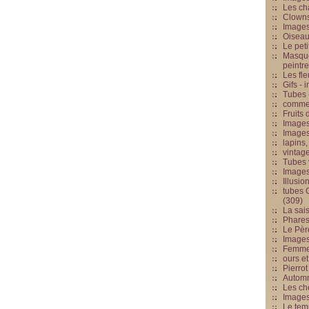
Les cha
Clowns
Images
Oiseau
Le peti
Masque
peintr
Les fle
Gifs -
Tubes -
commed
Fruits 
Images
Images
lapins,
vintage
Tubes 
Image
Illusio
tubes G
(309)
La sai
Phares
Le Père
Images
Femme 
ours et
Pierrot
Automn
Les ch
Image
Le tem