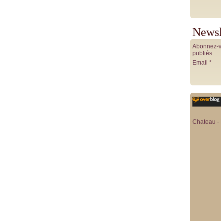
Newsl
Abonnez-vo
publiés.
Email
Chateau - 