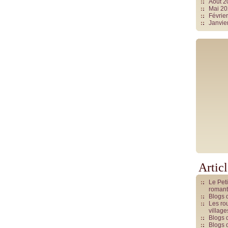
Août 
Mai 2
Févrie
Janvie
Artic
Le Pet
romant
Blogs 
Les rou
villag
Blogs 
Blogs 