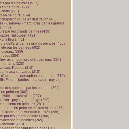
ts par les peintres
(517)
 en peinture
(494)
 chats
(471)
x en peinture
(469)
t chaperon rouge en illustration
(465)
s - Carnaval - mardi-gras par les grands
es
(447)
urs par les grands peintres
(439)
 images Halloween
(421)
 gifs fleurs
(411)
ia dell'arte par les grands peintres
(405)
d'été par les peintres
(402)
 oiseaux
(386)
 roses
(384)
 lièvres en peinture et illustrations
(334)
 - enfants
(328)
vintage Pâques
(319)
s animaux sauvages
(315)
n d'optique et perception en peinture
(310)
ifs Fleurs - jardins - chateaux - paysages
son des pommes par les peintres
(304)
 en peinture
(302)
 Noël en illustration
(297)
 hiver - paysage de neige
(290)
et oiseau en peinture
(281)
 oursons en peinture et illustrations
(276)
 - Colombine et Arlequin illustrés
(268)
e par les grands peintres
(266)
evaux par les peintres
(265)
s chevaux
(263)
ps des cerises par les peintres
(261)