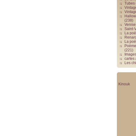
Tubes 
Vintag
Vintag
Hallowe
(238)
Venise 
Saint-V
La poés
Renards
La poé
Poèmes
(221)
Image
cartes
Les chi
Kinouk