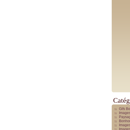
Catég
Gifs B
Images
Paysag
Bonhom
Images
Images