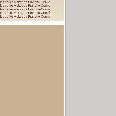
des belles visites de Franche-Comté
des belles visites de Franche-Comté
des belles visites de Franche-Comté
des belles visites de Franche-Comté
des belles visites de Franche-Comté