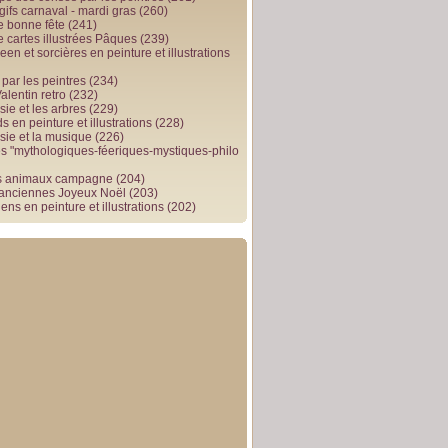
gifs carnaval - mardi gras
(260)
e bonne fête
(241)
e cartes illustrées Pâques
(239)
en et sorcières en peinture et illustrations
par les peintres
(234)
alentin retro
(232)
ie et les arbres
(229)
 en peinture et illustrations
(228)
sie et la musique
(226)
 "mythologiques-féeriques-mystiques-philo
s animaux campagne
(204)
 anciennes Joyeux Noël
(203)
ens en peinture et illustrations
(202)