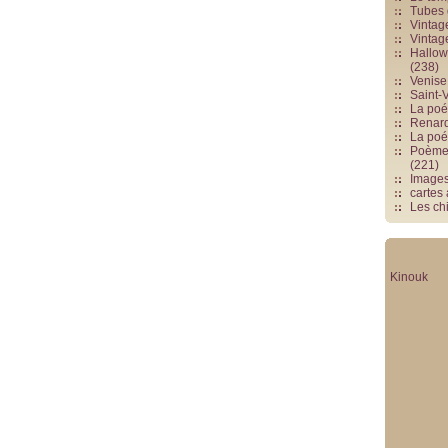
Tubes 
Vintag
Vintag
Hallowe
(238)
Venise 
Saint-V
La poés
Renards
La poé
Poèmes
(221)
Image
cartes
Les chi
Kinouk