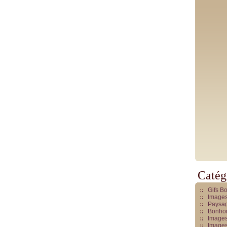
Catég
Gifs B
Images
Paysag
Bonhom
Images
Images