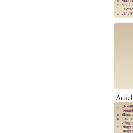
Août 
Mai 2
Févrie
Janvie
Artic
Le Pet
romant
Blogs 
Les rou
villag
Blogs 
Blogs 