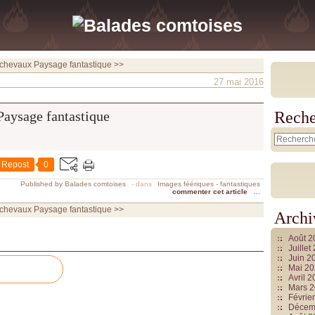
 chevaux
Paysage fantastique >>
27 mai 2016
Reche
Repost
0
Published by Balades comtoises
-
dans
Images féériques - fantastiques
commenter cet article
…
 chevaux
Paysage fantastique >>
Archi
Août 
Juille
Juin 2
Mai 2
Avril 
Mars 
Févrie
Décem