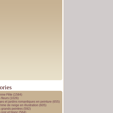
ories
onne Fête
(1584)
 fleurs
(1026)
es et jardins romantiques en peinture
(655)
me de neige en illustration
(605)
 grands peintres
(592)
 noir et blanc
(564)