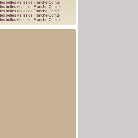
des belles visites de Franche-Comté
des belles visites de Franche-Comté
des belles visites de Franche-Comté
des belles visites de Franche-Comté
des belles visites de Franche-Comté