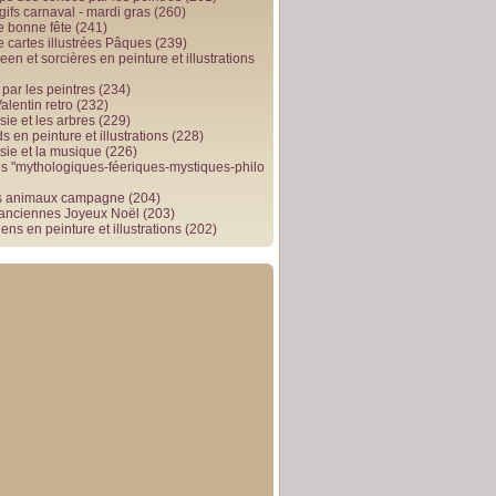
gifs carnaval - mardi gras
(260)
e bonne fête
(241)
e cartes illustrées Pâques
(239)
en et sorcières en peinture et illustrations
par les peintres
(234)
alentin retro
(232)
ie et les arbres
(229)
 en peinture et illustrations
(228)
sie et la musique
(226)
 "mythologiques-féeriques-mystiques-philo
s animaux campagne
(204)
 anciennes Joyeux Noël
(203)
ens en peinture et illustrations
(202)