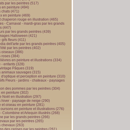
ts par les peintres
(517)
 en peinture
(494)
 chats
(471)
x en peinture
(469)
t chaperon rouge en illustration
(465)
s - Carnaval - mardi-gras par les grands
es
(447)
urs par les grands peintres
(439)
 images Halloween
(421)
 gifs fleurs
(411)
ia dell'arte par les grands peintres
(405)
d'été par les peintres
(402)
 oiseaux
(386)
 roses
(384)
 lièvres en peinture et illustrations
(334)
 - enfants
(328)
vintage Pâques
(319)
s animaux sauvages
(315)
n d'optique et perception en peinture
(310)
ifs Fleurs - jardins - chateaux - paysages
son des pommes par les peintres
(304)
 en peinture
(302)
 Noël en illustration
(297)
 hiver - paysage de neige
(290)
et oiseau en peinture
(281)
 oursons en peinture et illustrations
(276)
 - Colombine et Arlequin illustrés
(268)
e par les grands peintres
(266)
evaux par les peintres
(265)
s chevaux
(263)
ps des cerises par les peintres
(261)