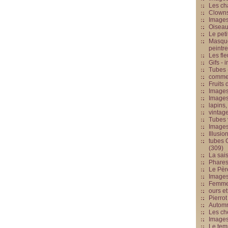
Les cha
Clowns
Images
Oiseau
Le peti
Masque
peintr
Les fle
Gifs -
Tubes -
commed
Fruits 
Images
Images
lapins,
vintage
Tubes 
Image
Illusio
tubes G
(309)
La sai
Phares
Le Père
Images
Femme 
ours et
Pierrot
Automn
Les ch
Image
Le tem