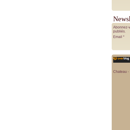
Newsl
Abonnez-vo
publiés.
Email
Chateau - 