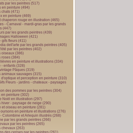
ts par les peintres
(517)
 en peinture
(494)
 chats
(471)
x en peinture
(469)
t chaperon rouge en illustration
(465)
s - Carnaval - mardi-gras par les grands
es
(447)
urs par les grands peintres
(439)
 images Halloween
(421)
 gifs fleurs
(411)
ia dell'arte par les grands peintres
(405)
d'été par les peintres
(402)
 oiseaux
(386)
 roses
(384)
 lièvres en peinture et illustrations
(334)
 - enfants
(328)
vintage Pâques
(319)
s animaux sauvages
(315)
n d'optique et perception en peinture
(310)
ifs Fleurs - jardins - chateaux - paysages
son des pommes par les peintres
(304)
 en peinture
(302)
 Noël en illustration
(297)
 hiver - paysage de neige
(290)
et oiseau en peinture
(281)
 oursons en peinture et illustrations
(276)
 - Colombine et Arlequin illustrés
(268)
e par les grands peintres
(266)
evaux par les peintres
(265)
s chevaux
(263)
ps des cerises par les peintres
(261)