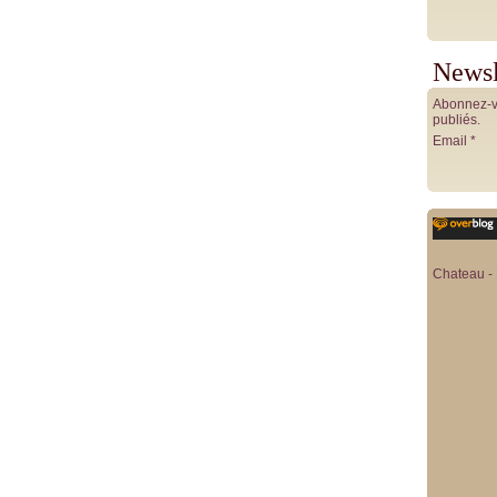
Newsl
Abonnez-vo
publiés.
Email
Chateau - 