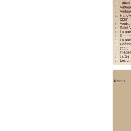
Tubes 
Vintag
Vintag
Hallowe
(238)
Venise 
Saint-V
La poés
Renards
La poé
Poèmes
(221)
Image
cartes
Les chi
Kinouk