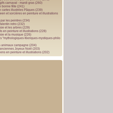
gifs carnaval - mardi gras
(260)
e bonne fête
(241)
e cartes illustrées Pâques
(239)
en et sorcières en peinture et illustrations
par les peintres
(234)
alentin retro
(232)
ie et les arbres
(229)
 en peinture et illustrations
(228)
sie et la musique
(226)
 "mythologiques-féeriques-mystiques-philo
s animaux campagne
(204)
 anciennes Joyeux Noël
(203)
ens en peinture et illustrations
(202)