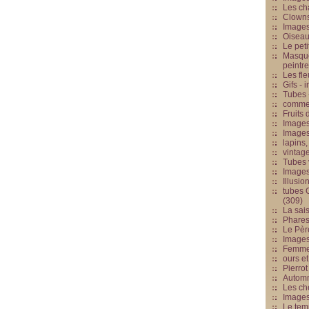
Les cha
Clowns
Images
Oiseau
Le peti
Masque
peintr
Les fle
Gifs -
Tubes -
commed
Fruits 
Images
Images
lapins,
vintage
Tubes 
Image
Illusio
tubes G
(309)
La sai
Phares
Le Père
Images
Femme 
ours et
Pierrot
Automn
Les ch
Image
Le tem