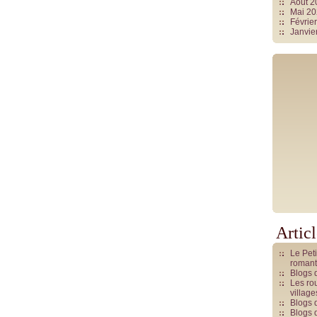
Août 
Mai 2
Févrie
Janvie
Artic
Le Pet
romant
Blogs 
Les rou
villag
Blogs 
Blogs 