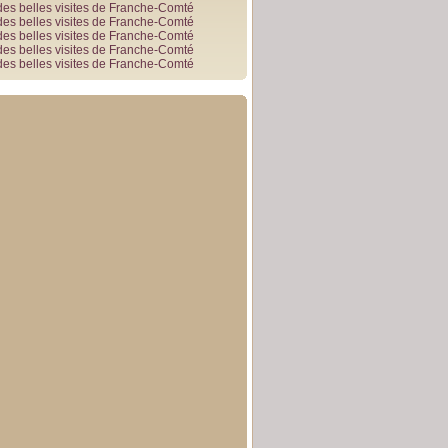
des belles visites de Franche-Comté
des belles visites de Franche-Comté
des belles visites de Franche-Comté
des belles visites de Franche-Comté
des belles visites de Franche-Comté