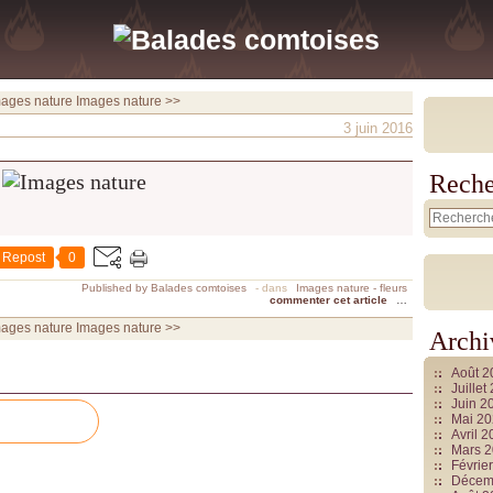
mages nature
Images nature >>
3 juin 2016
Reche
Repost
0
Published by Balades comtoises
-
dans
Images nature - fleurs
commenter cet article
…
mages nature
Images nature >>
Archi
Août 
Juille
Juin 2
Mai 2
Avril 
Mars 
Févrie
Décem