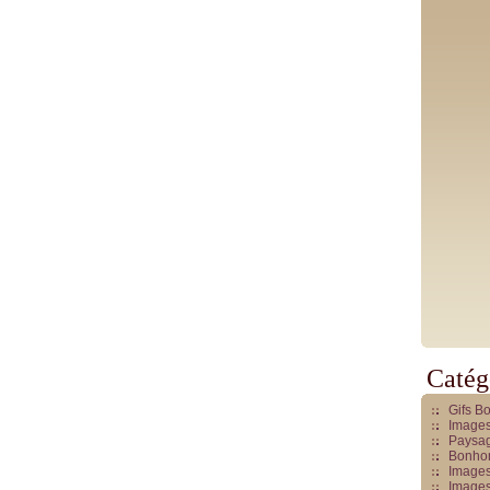
Catég
Gifs B
Images
Paysag
Bonhom
Images
Images