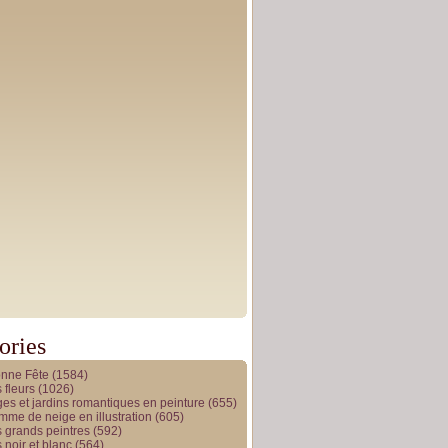
ories
onne Fête
(1584)
 fleurs
(1026)
es et jardins romantiques en peinture
(655)
me de neige en illustration
(605)
 grands peintres
(592)
 noir et blanc
(564)