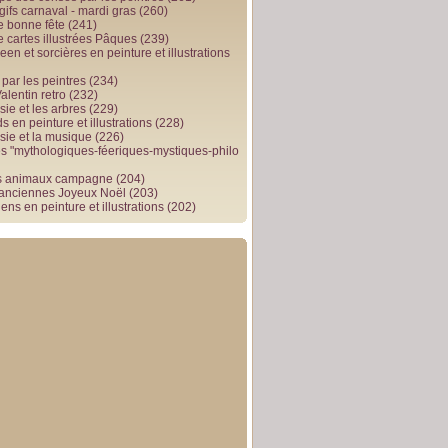
gifs carnaval - mardi gras
(260)
e bonne fête
(241)
e cartes illustrées Pâques
(239)
en et sorcières en peinture et illustrations
par les peintres
(234)
alentin retro
(232)
ie et les arbres
(229)
 en peinture et illustrations
(228)
sie et la musique
(226)
 "mythologiques-féeriques-mystiques-philo
s animaux campagne
(204)
 anciennes Joyeux Noël
(203)
ens en peinture et illustrations
(202)