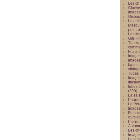
Les cha
Clowns
Images
Oiseau
Le peti
Masque
peintr
Les fle
Gifs -
Tubes -
commed
Fruits 
Images
Images
lapins,
vintage
Tubes 
Image
Illusio
tubes G
(309)
La sai
Phares
Le Père
Images
Femme 
ours et
Pierrot
Automn
Les ch
Image
Le tem