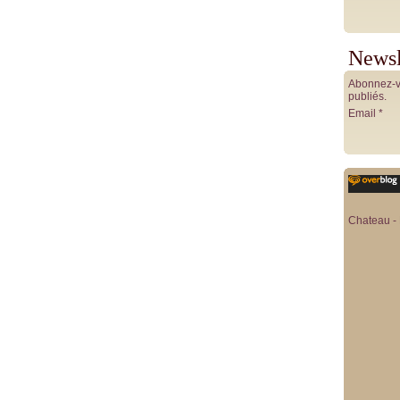
Newsl
Abonnez-vo
publiés.
Email
Chateau - 