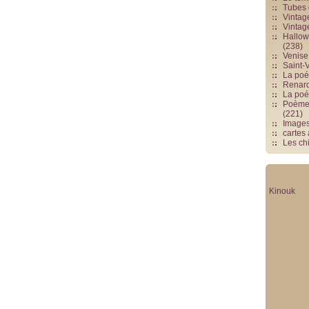
Tubes 
Vintag
Vintag
Hallowe
(238)
Venise 
Saint-V
La poés
Renards
La poé
Poèmes
(221)
Image
cartes
Les chi
Kinouk