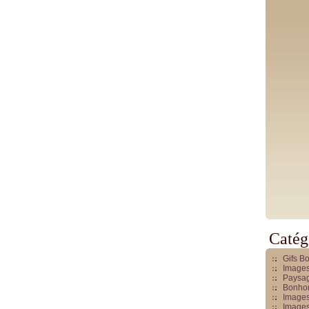
Catég
Gifs B
Images
Paysag
Bonhom
Images
Images