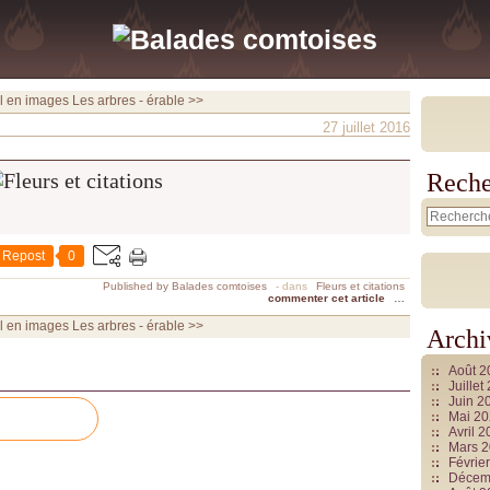
el en images
Les arbres - érable >>
27 juillet 2016
Reche
Repost
0
Published by Balades comtoises
-
dans
Fleurs et citations
commenter cet article
…
el en images
Les arbres - érable >>
Archi
Août 
Juille
Juin 2
Mai 2
Avril 
Mars 
Févrie
Décem