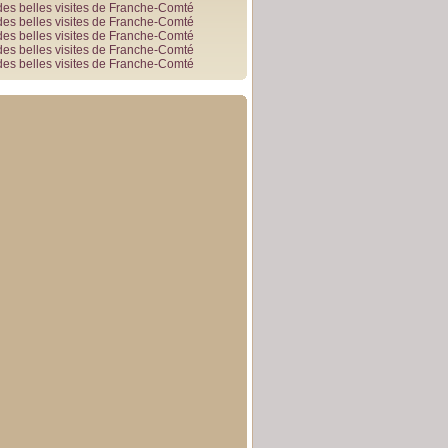
des belles visites de Franche-Comté
des belles visites de Franche-Comté
des belles visites de Franche-Comté
des belles visites de Franche-Comté
des belles visites de Franche-Comté