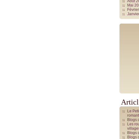
Août 
Mai 2
Févrie
Janvie
Artic
Le Pet
romant
Blogs 
Les rou
villag
Blogs 
Blogs 