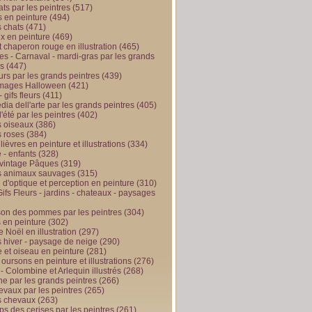
ts par les peintres
(517)
 en peinture
(494)
 chats
(471)
x en peinture
(469)
t chaperon rouge en illustration
(465)
s - Carnaval - mardi-gras par les grands
es
(447)
urs par les grands peintres
(439)
 images Halloween
(421)
 gifs fleurs
(411)
ia dell'arte par les grands peintres
(405)
d'été par les peintres
(402)
 oiseaux
(386)
 roses
(384)
 lièvres en peinture et illustrations
(334)
 - enfants
(328)
vintage Pâques
(319)
s animaux sauvages
(315)
n d'optique et perception en peinture
(310)
ifs Fleurs - jardins - chateaux - paysages
son des pommes par les peintres
(304)
 en peinture
(302)
 Noël en illustration
(297)
 hiver - paysage de neige
(290)
et oiseau en peinture
(281)
 oursons en peinture et illustrations
(276)
 - Colombine et Arlequin illustrés
(268)
e par les grands peintres
(266)
evaux par les peintres
(265)
s chevaux
(263)
ps des cerises par les peintres
(261)