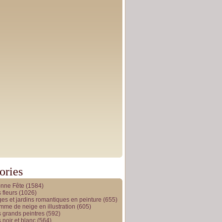
ories
onne Fête
(1584)
 fleurs
(1026)
es et jardins romantiques en peinture
(655)
me de neige en illustration
(605)
 grands peintres
(592)
 noir et blanc
(564)