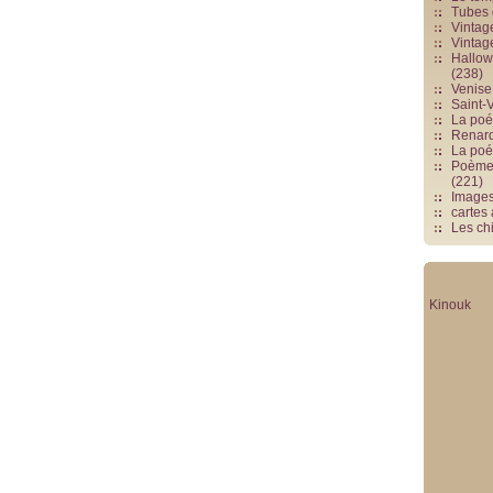
Tubes 
Vintag
Vintag
Hallowe
(238)
Venise 
Saint-V
La poés
Renards
La poé
Poèmes
(221)
Image
cartes
Les chi
Kinouk