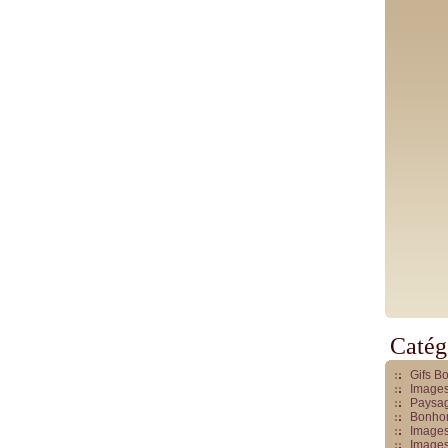
Catég
Gifs B
Images
Paysag
Bonhom
Images
Images