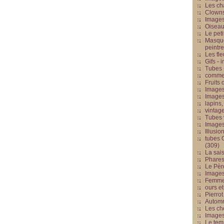
Les cha
Clowns
Images
Oiseau
Le peti
Masque
peintr
Les fle
Gifs -
Tubes -
commed
Fruits 
Images
Images
lapins,
vintage
Tubes 
Image
Illusio
tubes G
(309)
La sai
Phares
Le Père
Images
Femme 
ours et
Pierrot
Automn
Les ch
Image
Le tem