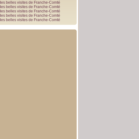
des belles visites de Franche-Comté
des belles visites de Franche-Comté
des belles visites de Franche-Comté
des belles visites de Franche-Comté
des belles visites de Franche-Comté