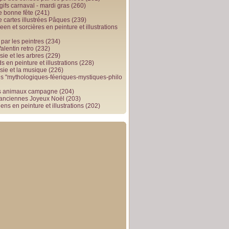
gifs carnaval - mardi gras
(260)
e bonne fête
(241)
e cartes illustrées Pâques
(239)
en et sorcières en peinture et illustrations
par les peintres
(234)
alentin retro
(232)
ie et les arbres
(229)
 en peinture et illustrations
(228)
sie et la musique
(226)
 "mythologiques-féeriques-mystiques-philo
s animaux campagne
(204)
 anciennes Joyeux Noël
(203)
ens en peinture et illustrations
(202)