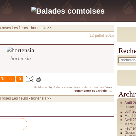
s roses
Les fleurs - hortensia >>
12 juillet 2016
Reche
hortensia
Repost
0
Published by Balades comtoises
-
dans
Images fleurs
commenter cet article
…
Archi
s roses
Les fleurs - hortensia >>
Août 
Juille
Juin 2
Mai 2
Avril 
Mars 
Févrie
Décem