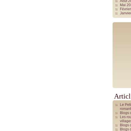
Août 
Mai 2
Févrie
Janvie
Artic
Le Pet
romant
Blogs 
Les rou
villag
Blogs 
Blogs 