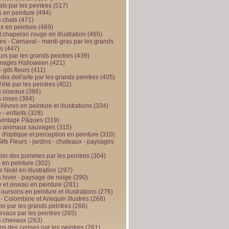
ts par les peintres
(517)
 en peinture
(494)
 chats
(471)
x en peinture
(469)
t chaperon rouge en illustration
(465)
s - Carnaval - mardi-gras par les grands
es
(447)
urs par les grands peintres
(439)
 images Halloween
(421)
 gifs fleurs
(411)
ia dell'arte par les grands peintres
(405)
d'été par les peintres
(402)
 oiseaux
(386)
 roses
(384)
 lièvres en peinture et illustrations
(334)
 - enfants
(328)
vintage Pâques
(319)
s animaux sauvages
(315)
n d'optique et perception en peinture
(310)
ifs Fleurs - jardins - chateaux - paysages
son des pommes par les peintres
(304)
 en peinture
(302)
 Noël en illustration
(297)
 hiver - paysage de neige
(290)
et oiseau en peinture
(281)
 oursons en peinture et illustrations
(276)
 - Colombine et Arlequin illustrés
(268)
e par les grands peintres
(266)
evaux par les peintres
(265)
s chevaux
(263)
ps des cerises par les peintres
(261)