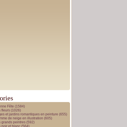
ories
onne Fête
(1584)
 fleurs
(1026)
es et jardins romantiques en peinture
(655)
me de neige en illustration
(605)
 grands peintres
(592)
 noir et blanc
(564)