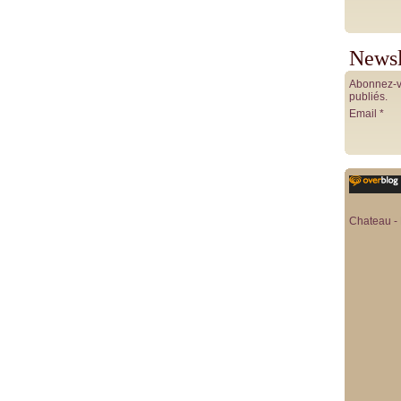
Newsl
Abonnez-vo
publiés.
Email
Chateau - 