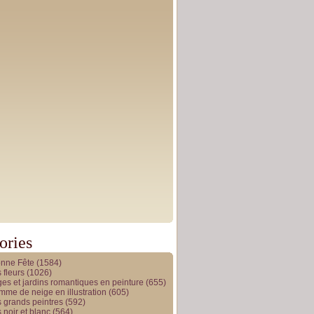
ories
onne Fête
(1584)
 fleurs
(1026)
es et jardins romantiques en peinture
(655)
me de neige en illustration
(605)
 grands peintres
(592)
 noir et blanc
(564)