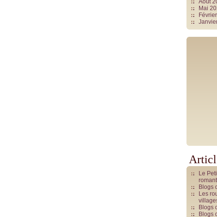
Août 
Mai 2
Févrie
Janvie
Artic
Le Pet
romant
Blogs 
Les rou
villag
Blogs 
Blogs 