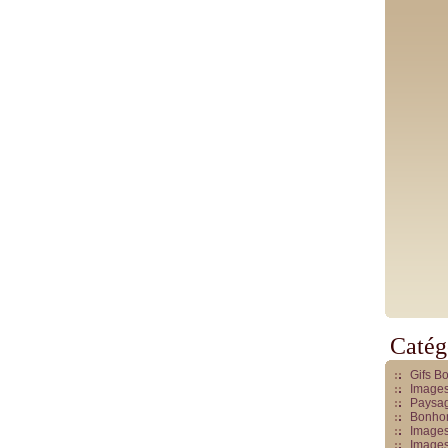
Catég
Gifs B
Images
Paysag
Bonhom
Images
Images