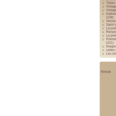
Tubes 
Vintag
Vintag
Hallowe
(238)
Venise 
Saint-V
La poés
Renards
La poé
Poèmes
(221)
Image
cartes
Les chi
Kinouk