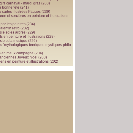
gifs carnaval - mardi gras
(260)
e bonne fête
(241)
e cartes illustrées Pâques
(239)
en et sorcières en peinture et illustrations
par les peintres
(234)
alentin retro
(232)
ie et les arbres
(229)
 en peinture et illustrations
(228)
sie et la musique
(226)
 "mythologiques-féeriques-mystiques-philo
s animaux campagne
(204)
 anciennes Joyeux Noël
(203)
ens en peinture et illustrations
(202)