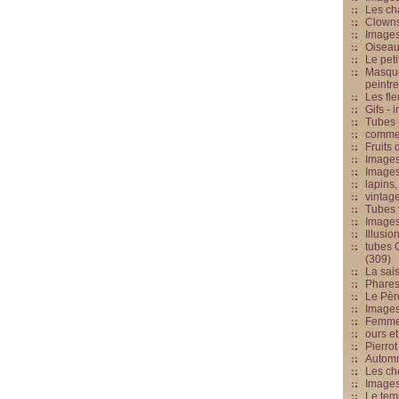
Les cha
Clowns
Images
Oiseau
Le peti
Masque
peintr
Les fle
Gifs -
Tubes -
commed
Fruits 
Images
Images
lapins,
vintage
Tubes 
Image
Illusio
tubes G
(309)
La sai
Phares
Le Père
Images
Femme 
ours et
Pierrot
Automn
Les ch
Image
Le tem