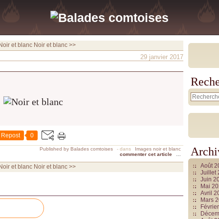
Noir et blanc
Noir et blanc >>
29 janvier 2017
Reche
Repost
0
Archi
Published by Balades comtoises
-
dans
Images noir et blanc
commenter cet article
…
Août 
Noir et blanc
Noir et blanc >>
Juille
Juin 2
Mai 2
Avril 
Mars 
Févrie
Décem