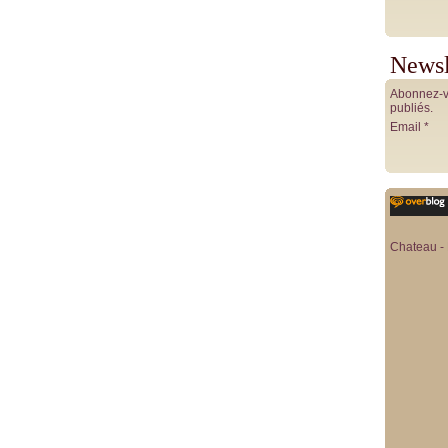
Newsl
Abonnez-vo
publiés.
Email
Chateau - 