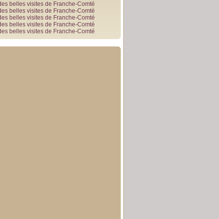
des belles visites de Franche-Comté
des belles visites de Franche-Comté
des belles visites de Franche-Comté
des belles visites de Franche-Comté
des belles visites de Franche-Comté