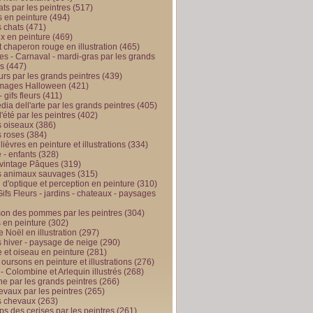
ts par les peintres
(517)
 en peinture
(494)
 chats
(471)
x en peinture
(469)
t chaperon rouge en illustration
(465)
s - Carnaval - mardi-gras par les grands
es
(447)
urs par les grands peintres
(439)
 images Halloween
(421)
 gifs fleurs
(411)
ia dell'arte par les grands peintres
(405)
d'été par les peintres
(402)
 oiseaux
(386)
 roses
(384)
 lièvres en peinture et illustrations
(334)
 - enfants
(328)
vintage Pâques
(319)
s animaux sauvages
(315)
n d'optique et perception en peinture
(310)
ifs Fleurs - jardins - chateaux - paysages
son des pommes par les peintres
(304)
 en peinture
(302)
 Noël en illustration
(297)
 hiver - paysage de neige
(290)
et oiseau en peinture
(281)
 oursons en peinture et illustrations
(276)
 - Colombine et Arlequin illustrés
(268)
e par les grands peintres
(266)
evaux par les peintres
(265)
s chevaux
(263)
ps des cerises par les peintres
(261)