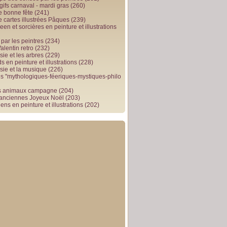
gifs carnaval - mardi gras
(260)
e bonne fête
(241)
e cartes illustrées Pâques
(239)
en et sorcières en peinture et illustrations
par les peintres
(234)
alentin retro
(232)
ie et les arbres
(229)
 en peinture et illustrations
(228)
sie et la musique
(226)
 "mythologiques-féeriques-mystiques-philo
s animaux campagne
(204)
 anciennes Joyeux Noël
(203)
ens en peinture et illustrations
(202)