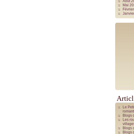
Août 
Mai 2
Févrie
Janvie
Artic
Le Pet
romant
Blogs 
Les rou
villag
Blogs 
Blogs 