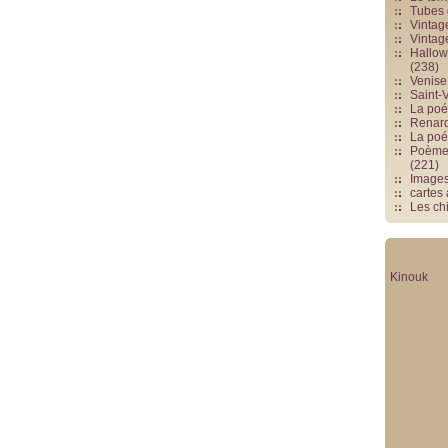
Tubes 
Vintag
Vintag
Hallowe
(238)
Venise 
Saint-V
La poés
Renards
La poé
Poèmes
(221)
Image
cartes
Les chi
Kinouk