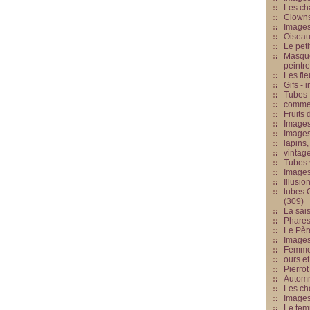
Les cha
Clowns
Images
Oiseau
Le peti
Masque
peintr
Les fle
Gifs -
Tubes -
commed
Fruits 
Images
Images
lapins,
vintage
Tubes 
Image
Illusio
tubes G
(309)
La sai
Phares
Le Père
Images
Femme 
ours et
Pierrot
Automn
Les ch
Image
Le tem