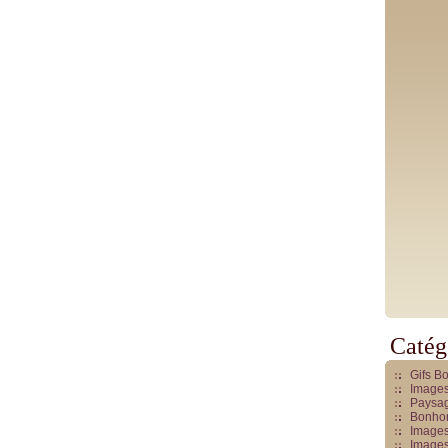
Catég
Gifs B
Images
Paysag
Bonhom
Images
Images