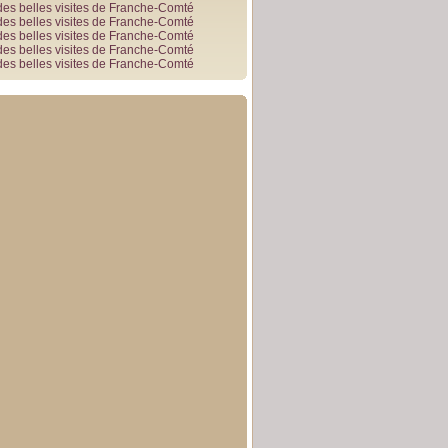
des belles visites de Franche-Comté
des belles visites de Franche-Comté
des belles visites de Franche-Comté
des belles visites de Franche-Comté
des belles visites de Franche-Comté