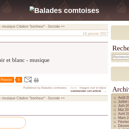
 - musique
Citation "bonheur" - Socrate >>
14 janvier 2017
Reche
Repost
0
Archi
Published by Balades comtoises
-
dans
Images noir et blanc
commenter cet article
…
Août 
 - musique
Citation "bonheur" - Socrate >>
Juille
Juin 2
Mai 2
Avril 
Mars 
Févrie
Décem