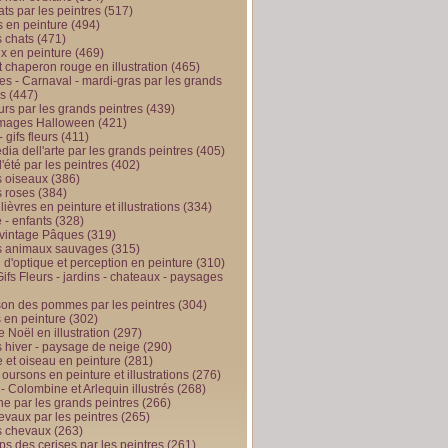
ts par les peintres
(517)
 en peinture
(494)
 chats
(471)
x en peinture
(469)
t chaperon rouge en illustration
(465)
s - Carnaval - mardi-gras par les grands
es
(447)
urs par les grands peintres
(439)
 images Halloween
(421)
 gifs fleurs
(411)
ia dell'arte par les grands peintres
(405)
d'été par les peintres
(402)
 oiseaux
(386)
 roses
(384)
 lièvres en peinture et illustrations
(334)
 - enfants
(328)
vintage Pâques
(319)
s animaux sauvages
(315)
n d'optique et perception en peinture
(310)
ifs Fleurs - jardins - chateaux - paysages
son des pommes par les peintres
(304)
 en peinture
(302)
 Noël en illustration
(297)
 hiver - paysage de neige
(290)
et oiseau en peinture
(281)
 oursons en peinture et illustrations
(276)
 - Colombine et Arlequin illustrés
(268)
e par les grands peintres
(266)
evaux par les peintres
(265)
s chevaux
(263)
ps des cerises par les peintres
(261)