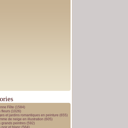
ories
onne Fête
(1584)
 fleurs
(1026)
es et jardins romantiques en peinture
(655)
me de neige en illustration
(605)
 grands peintres
(592)
 noir et blanc
(564)