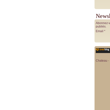
Newsl
Abonnez-vo
publiés.
Email
Chateau - 