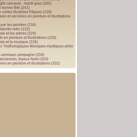
gifs carnaval - mardi gras
(260)
e bonne fête
(241)
e cartes illustrées Pâques
(239)
en et sorcières en peinture et illustrations
par les peintres
(234)
alentin retro
(232)
ie et les arbres
(229)
 en peinture et illustrations
(228)
sie et la musique
(226)
 "mythologiques-féeriques-mystiques-philo
s animaux campagne
(204)
 anciennes Joyeux Noël
(203)
ens en peinture et illustrations
(202)