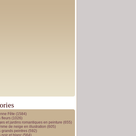
ories
onne Fête
(1584)
 fleurs
(1026)
es et jardins romantiques en peinture
(655)
me de neige en illustration
(605)
 grands peintres
(592)
 noir et blanc
(564)