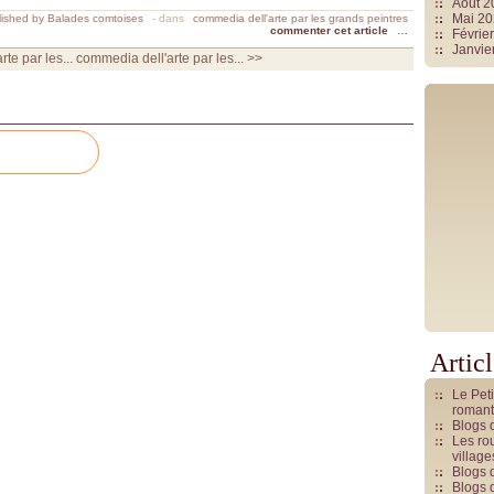
Août 
Mai 2
ished by Balades comtoises
-
dans
commedia dell'arte par les grands peintres
commenter cet article
…
Févrie
Janvie
te par les...
commedia dell'arte par les... >>
Artic
Le Pet
romant
Blogs 
Les rou
villag
Blogs 
Blogs 