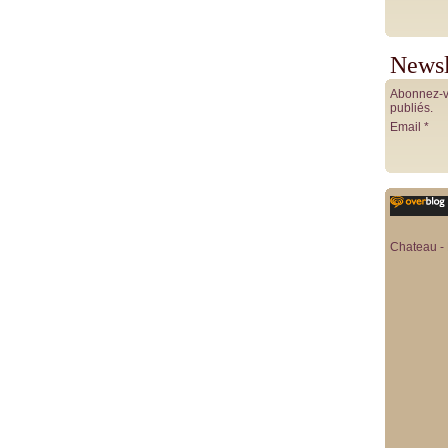
Newsl
Abonnez-vo
publiés.
Email
Chateau - 