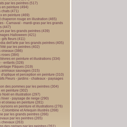
ts par les peintres
(517)
 en peinture
(494)
 chats
(471)
x en peinture
(469)
t chaperon rouge en illustration
(465)
s - Carnaval - mardi-gras par les grands
es
(447)
urs par les grands peintres
(439)
 images Halloween
(421)
 gifs fleurs
(411)
ia dell'arte par les grands peintres
(405)
d'été par les peintres
(402)
 oiseaux
(386)
 roses
(384)
 lièvres en peinture et illustrations
(334)
 - enfants
(328)
vintage Pâques
(319)
s animaux sauvages
(315)
n d'optique et perception en peinture
(310)
ifs Fleurs - jardins - chateaux - paysages
son des pommes par les peintres
(304)
 en peinture
(302)
 Noël en illustration
(297)
 hiver - paysage de neige
(290)
et oiseau en peinture
(281)
 oursons en peinture et illustrations
(276)
 - Colombine et Arlequin illustrés
(268)
e par les grands peintres
(266)
evaux par les peintres
(265)
s chevaux
(263)
ps des cerises par les peintres
(261)