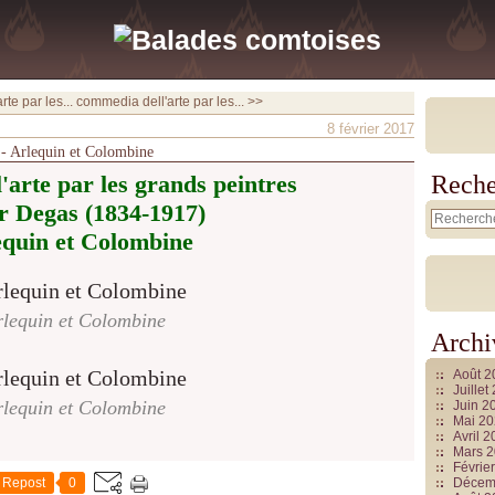
te par les...
commedia dell'arte par les... >>
8 février 2017
s - Arlequin et Colombine
'arte par les grands peintres
Reche
r Degas (1834-1917)
equin et Colombine
rlequin et Colombine
Archi
Août 
Juille
rlequin et Colombine
Juin 2
Mai 2
Avril 
Mars 
Févrie
Repost
0
Décem