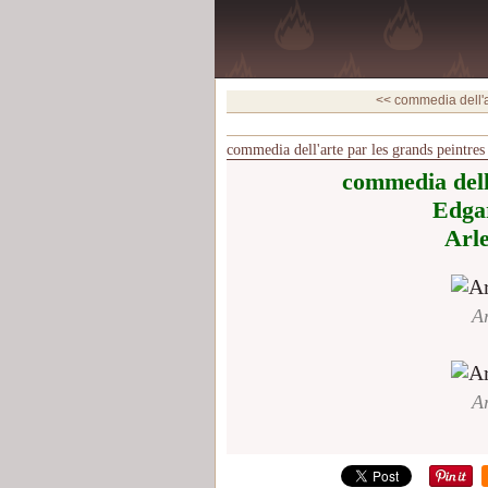
<< commedia dell'ar
commedia dell'arte par les grands peintre
commedia dell
Edga
Arl
A
A