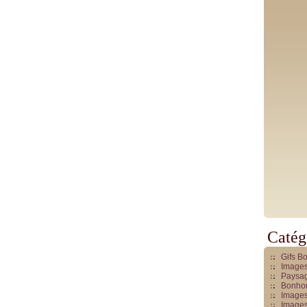
Catég
Gifs B
Images
Paysag
Bonhom
Images
Images