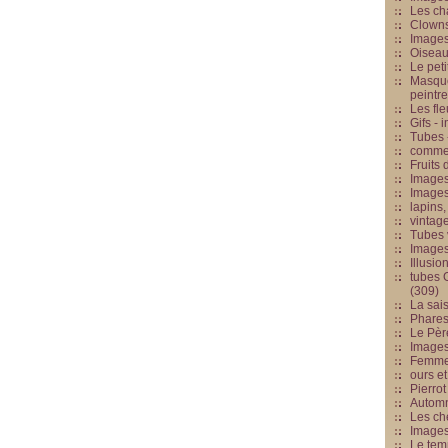
Les cha
Clowns
Images
Oiseau
Le peti
Masque
peintr
Les fle
Gifs -
Tubes -
commed
Fruits 
Images
Images
lapins,
vintage
Tubes 
Image
Illusio
tubes G
(309)
La sai
Phares
Le Père
Images
Femme 
ours et
Pierrot
Automn
Les ch
Image
Le tem