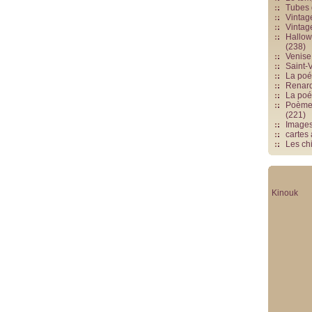
Tubes 
Vintag
Vintag
Hallowe
(238)
Venise 
Saint-V
La poés
Renards
La poé
Poèmes
(221)
Image
cartes
Les chi
Kinouk