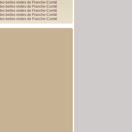
des belles visites de Franche-Comté
des belles visites de Franche-Comté
des belles visites de Franche-Comté
des belles visites de Franche-Comté
des belles visites de Franche-Comté