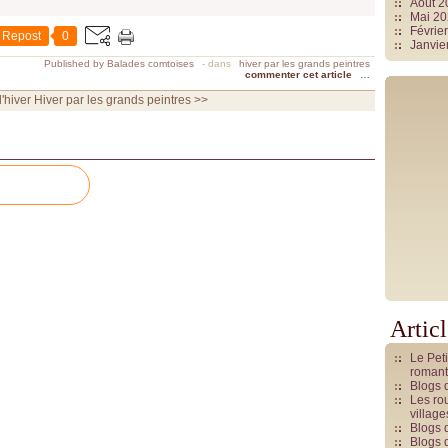
Août 
Mai 2
Févrie
Repost
0
Janvie
Published by Balades comtoises
-
dans
hiver par les grands peintres
commenter cet article
…
'hiver
Hiver par les grands peintres >>
Artic
Le Pet
romant
Blogs 
Les rou
villag
Blogs 
Blogs 