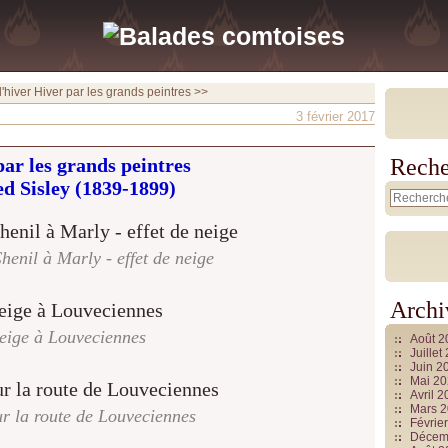
'hiver
Hiver par les grands peintres >>
3 février 2017
par les grands peintres
Reche
ed Sisley (1839-1899)
henil à Marly - effet de neige
Archi
eige à Louveciennes
Août 
Juille
Juin 2
Mai 2
Avril 
Mars 
r la route de Louveciennes
Févrie
Décem