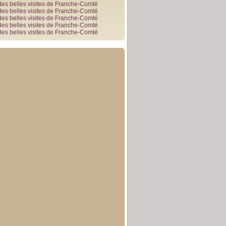
des belles visites de Franche-Comté
des belles visites de Franche-Comté
des belles visites de Franche-Comté
des belles visites de Franche-Comté
des belles visites de Franche-Comté