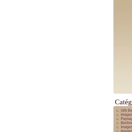
Catég
Gifs B
Images
Paysag
Bonhom
Images
Images