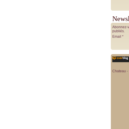
Newsl
Abonnez-vo
publiés.
Email
Chateau - 