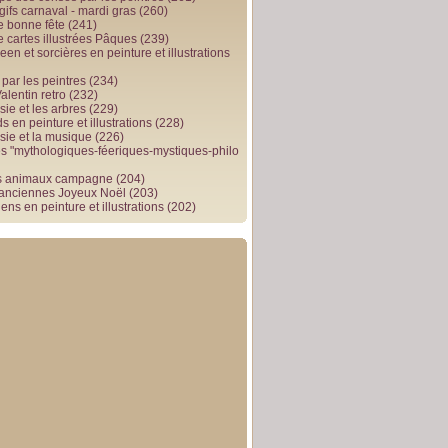
gifs carnaval - mardi gras
(260)
e bonne fête
(241)
e cartes illustrées Pâques
(239)
en et sorcières en peinture et illustrations
par les peintres
(234)
alentin retro
(232)
ie et les arbres
(229)
 en peinture et illustrations
(228)
sie et la musique
(226)
 "mythologiques-féeriques-mystiques-philo
s animaux campagne
(204)
 anciennes Joyeux Noël
(203)
ens en peinture et illustrations
(202)