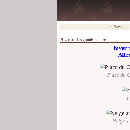
<< Paysage d
Hiver par les grands peintres
hiver 
Alfr
Place du C
n
Neige su