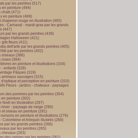
ts par les peintres
(517)
 en peinture
(494)
 chats
(471)
x en peinture
(469)
t chaperon rouge en illustration
(465)
s - Carnaval - mardi-gras par les grands
es
(447)
urs par les grands peintres
(439)
 images Halloween
(421)
 gifs fleurs
(411)
ia dell'arte par les grands peintres
(405)
d'été par les peintres
(402)
 oiseaux
(386)
 roses
(384)
 lièvres en peinture et illustrations
(334)
 - enfants
(328)
vintage Pâques
(319)
s animaux sauvages
(315)
n d'optique et perception en peinture
(310)
ifs Fleurs - jardins - chateaux - paysages
son des pommes par les peintres
(304)
 en peinture
(302)
 Noël en illustration
(297)
 hiver - paysage de neige
(290)
et oiseau en peinture
(281)
 oursons en peinture et illustrations
(276)
 - Colombine et Arlequin illustrés
(268)
e par les grands peintres
(266)
evaux par les peintres
(265)
s chevaux
(263)
ps des cerises par les peintres
(261)