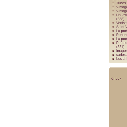
Tubes 
Vintag
Vintag
Hallowe
(238)
Venise 
Saint-V
La poés
Renards
La poé
Poèmes
(221)
Image
cartes
Les chi
Kinouk