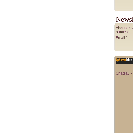
Newsl
Abonnez-vo
publiés.
Email
Chateau - 