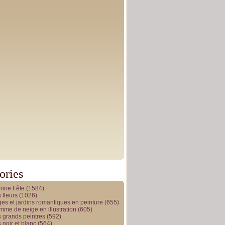
ories
onne Fête
(1584)
 fleurs
(1026)
es et jardins romantiques en peinture
(655)
me de neige en illustration
(605)
 grands peintres
(592)
 noir et blanc
(564)