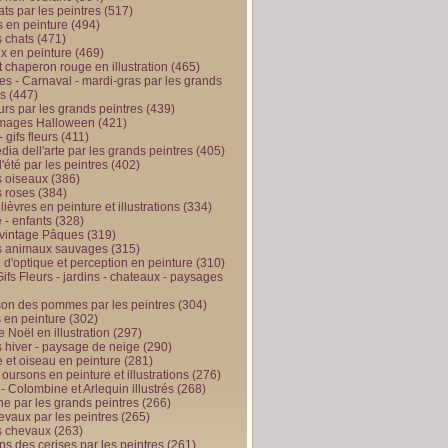
ts par les peintres
(517)
 en peinture
(494)
 chats
(471)
x en peinture
(469)
t chaperon rouge en illustration
(465)
s - Carnaval - mardi-gras par les grands
es
(447)
urs par les grands peintres
(439)
 images Halloween
(421)
 gifs fleurs
(411)
ia dell'arte par les grands peintres
(405)
d'été par les peintres
(402)
 oiseaux
(386)
 roses
(384)
 lièvres en peinture et illustrations
(334)
 - enfants
(328)
vintage Pâques
(319)
s animaux sauvages
(315)
n d'optique et perception en peinture
(310)
ifs Fleurs - jardins - chateaux - paysages
son des pommes par les peintres
(304)
 en peinture
(302)
 Noël en illustration
(297)
 hiver - paysage de neige
(290)
et oiseau en peinture
(281)
 oursons en peinture et illustrations
(276)
 - Colombine et Arlequin illustrés
(268)
e par les grands peintres
(266)
evaux par les peintres
(265)
s chevaux
(263)
ps des cerises par les peintres
(261)