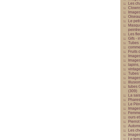
Les cha
Clowns
Images
Oiseau
Le peti
Masque
peintr
Les fle
Gifs -
Tubes -
commed
Fruits 
Images
Images
lapins,
vintage
Tubes 
Image
Illusio
tubes G
(309)
La sai
Phares
Le Père
Images
Femme 
ours et
Pierrot
Automn
Les ch
Image
Le tem