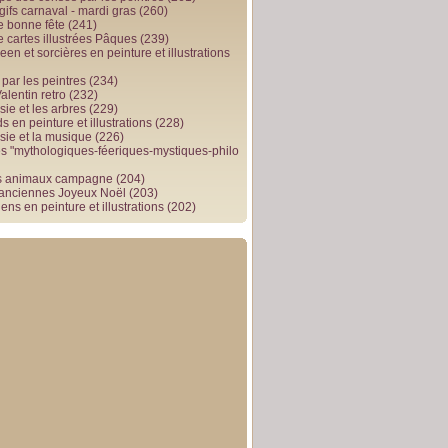
gifs carnaval - mardi gras
(260)
e bonne fête
(241)
e cartes illustrées Pâques
(239)
en et sorcières en peinture et illustrations
par les peintres
(234)
alentin retro
(232)
ie et les arbres
(229)
 en peinture et illustrations
(228)
sie et la musique
(226)
 "mythologiques-féeriques-mystiques-philo
s animaux campagne
(204)
 anciennes Joyeux Noël
(203)
ens en peinture et illustrations
(202)