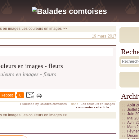
rs en images
Les couleurs en images >>
19 mars 2017
Reche
uleurs en images - fleurs
Archi
Repost
0
Published by Balades comtoises
-
dans
Les couleurs en images
Août 
commenter cet article
…
Juille
Juin 2
rs en images
Les couleurs en images >>
Mai 2
Avril 
Mars 
Févrie
Décem