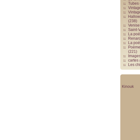
Tubes 
Vintag
Vintag
Hallowe
(238)
Venise 
Saint-V
La poés
Renards
La poé
Poèmes
(221)
Image
cartes
Les chi
Kinouk