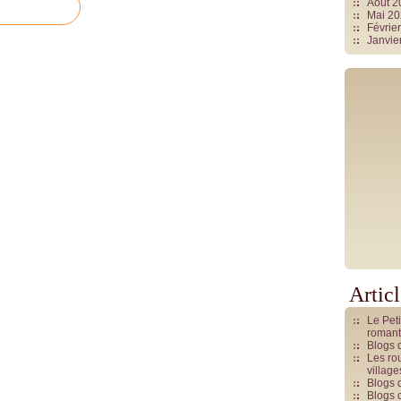
Août 
Mai 2
Févrie
Janvie
Artic
Le Pet
romant
Blogs 
Les rou
villag
Blogs 
Blogs 