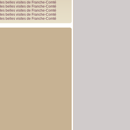
des belles visites de Franche-Comté
des belles visites de Franche-Comté
des belles visites de Franche-Comté
des belles visites de Franche-Comté
des belles visites de Franche-Comté