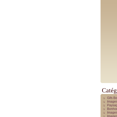
Catég
Gifs B
Images
Paysag
Bonhom
Images
Images