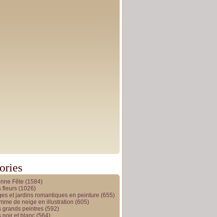
ories
onne Fête
(1584)
 fleurs
(1026)
es et jardins romantiques en peinture
(655)
me de neige en illustration
(605)
 grands peintres
(592)
 noir et blanc
(564)