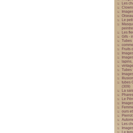
Les cha
Clowns
Images
Oiseau
Le peti
Masque
peintr
Les fle
Gifs -
Tubes -
commed
Fruits 
Images
Images
lapins,
vintage
Tubes 
Image
Illusio
tubes G
(309)
La sai
Phares
Le Père
Images
Femme 
ours et
Pierrot
Automn
Les ch
Image
Le tem