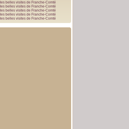
des belles visites de Franche-Comté
des belles visites de Franche-Comté
des belles visites de Franche-Comté
des belles visites de Franche-Comté
des belles visites de Franche-Comté