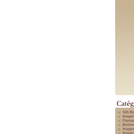
Catég
Gifs B
Images
Paysag
Bonhom
Images
Images