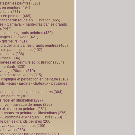
ts par les peintres
(517)
 en peinture
(494)
 chats
(471)
x en peinture
(469)
t chaperon rouge en illustration
(465)
s - Carnaval - mardi-gras par les grands
es
(447)
urs par les grands peintres
(439)
 images Halloween
(421)
 gifs fleurs
(411)
ia dell'arte par les grands peintres
(405)
d'été par les peintres
(402)
 oiseaux
(386)
 roses
(384)
 lièvres en peinture et illustrations
(334)
 - enfants
(328)
vintage Pâques
(319)
s animaux sauvages
(315)
n d'optique et perception en peinture
(310)
ifs Fleurs - jardins - chateaux - paysages
son des pommes par les peintres
(304)
 en peinture
(302)
 Noël en illustration
(297)
 hiver - paysage de neige
(290)
et oiseau en peinture
(281)
 oursons en peinture et illustrations
(276)
 - Colombine et Arlequin illustrés
(268)
e par les grands peintres
(266)
evaux par les peintres
(265)
s chevaux
(263)
ps des cerises par les peintres
(261)