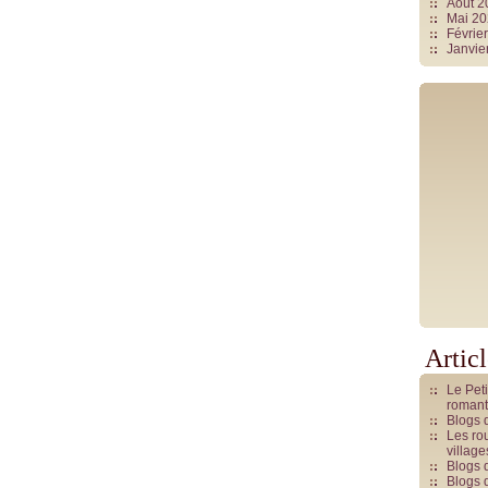
Août 
Mai 2
Févrie
Janvie
Artic
Le Pet
romant
Blogs 
Les rou
villag
Blogs 
Blogs 