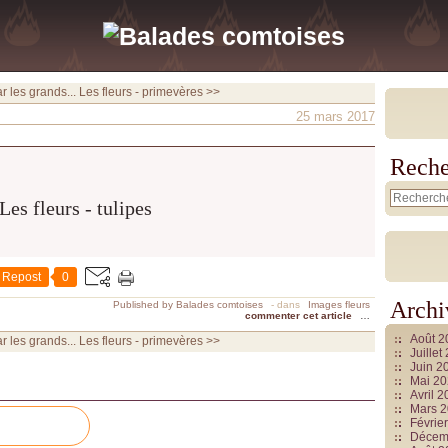
r les grands...
Les fleurs - primevères >>
25 mars 2017
Reche
Repost
0
Archi
Published by Balades comtoises
-
dans
Images fleurs
commenter cet article
…
Août 
r les grands...
Les fleurs - primevères >>
Juille
Juin 2
Mai 2
Avril 
Mars 
Févrie
Décem