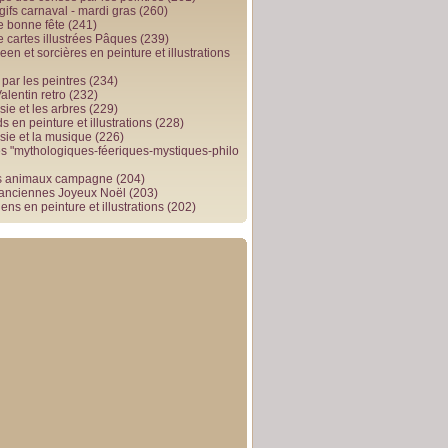
gifs carnaval - mardi gras
(260)
e bonne fête
(241)
e cartes illustrées Pâques
(239)
en et sorcières en peinture et illustrations
par les peintres
(234)
alentin retro
(232)
ie et les arbres
(229)
 en peinture et illustrations
(228)
sie et la musique
(226)
 "mythologiques-féeriques-mystiques-philo
s animaux campagne
(204)
 anciennes Joyeux Noël
(203)
ens en peinture et illustrations
(202)