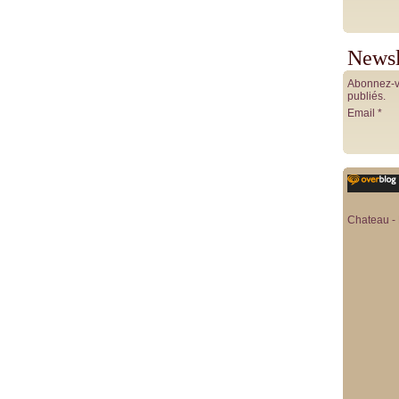
Newsl
Abonnez-vo
publiés.
Email
Chateau - 