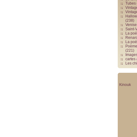
Tubes 
Vintag
Vintag
Hallowe
(238)
Venise 
Saint-V
La poés
Renards
La poé
Poèmes
(221)
Image
cartes
Les chi
Kinouk