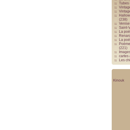
Tubes 
Vintag
Vintag
Hallowe
(238)
Venise 
Saint-V
La poés
Renards
La poé
Poèmes
(221)
Image
cartes
Les chi
Kinouk