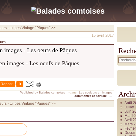
eurs - tulipes
Vintage "Pâques" >>
15 avril 2017
ques
en images - Les oeufs de Pâques
Reche
Repost
0
Archi
Published by Balades comtoises
-
dans
Les couleurs en images
commenter cet article
…
Août 
eurs - tulipes
Vintage "Pâques" >>
Juille
Juin 2
Mai 2
Avril 
Mars 
Févrie
Décem