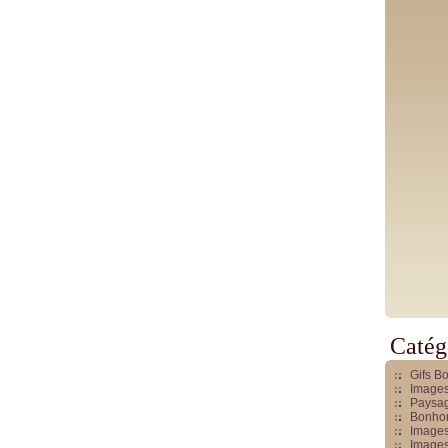
Catég
Gifs B
Images
Paysag
Bonhom
Images
Images