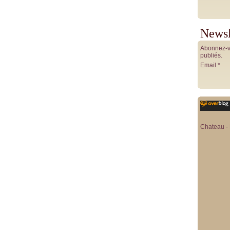
Newsl
Abonnez-vo
publiés.
Email
Chateau - 