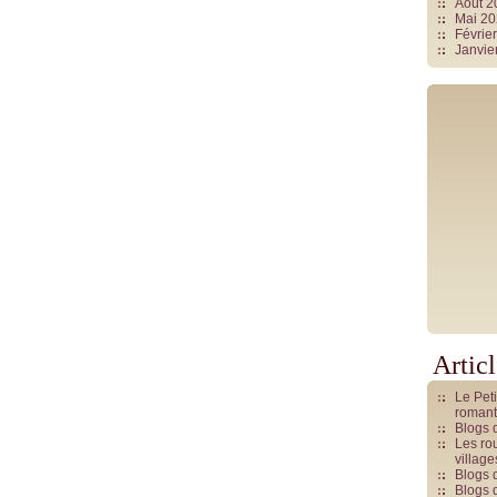
Août 
Mai 2
Févrie
Janvie
Artic
Le Pet
romant
Blogs 
Les rou
villag
Blogs 
Blogs 