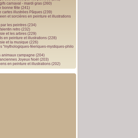
gifs carnaval - mardi gras
(260)
e bonne fête
(241)
e cartes illustrées Pâques
(239)
en et sorcières en peinture et illustrations
par les peintres
(234)
alentin retro
(232)
ie et les arbres
(229)
 en peinture et illustrations
(228)
sie et la musique
(226)
 "mythologiques-féeriques-mystiques-philo
s animaux campagne
(204)
 anciennes Joyeux Noël
(203)
ens en peinture et illustrations
(202)