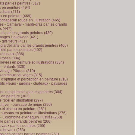
ts par les peintres
(517)
 en peinture
(494)
 chats
(471)
x en peinture
(469)
t chaperon rouge en illustration
(465)
s - Carnaval - mardi-gras par les grands
es
(447)
urs par les grands peintres
(439)
 images Halloween
(421)
 gifs fleurs
(411)
ia dell'arte par les grands peintres
(405)
d'été par les peintres
(402)
 oiseaux
(386)
 roses
(384)
 lièvres en peinture et illustrations
(334)
 - enfants
(328)
vintage Pâques
(319)
s animaux sauvages
(315)
n d'optique et perception en peinture
(310)
ifs Fleurs - jardins - chateaux - paysages
son des pommes par les peintres
(304)
 en peinture
(302)
 Noël en illustration
(297)
 hiver - paysage de neige
(290)
et oiseau en peinture
(281)
 oursons en peinture et illustrations
(276)
 - Colombine et Arlequin illustrés
(268)
e par les grands peintres
(266)
evaux par les peintres
(265)
s chevaux
(263)
ps des cerises par les peintres
(261)