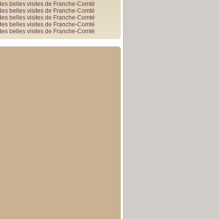
des belles visites de Franche-Comté
des belles visites de Franche-Comté
des belles visites de Franche-Comté
des belles visites de Franche-Comté
des belles visites de Franche-Comté