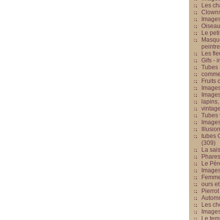
Les cha
Clowns
Images
Oiseau
Le peti
Masque
peintr
Les fle
Gifs -
Tubes -
commed
Fruits 
Images
Images
lapins,
vintage
Tubes 
Image
Illusio
tubes G
(309)
La sai
Phares
Le Père
Images
Femme 
ours et
Pierrot
Automn
Les ch
Image
Le tem