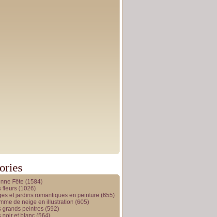
ories
onne Fête
(1584)
 fleurs
(1026)
es et jardins romantiques en peinture
(655)
me de neige en illustration
(605)
 grands peintres
(592)
 noir et blanc
(564)