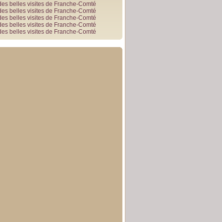
des belles visites de Franche-Comté
des belles visites de Franche-Comté
des belles visites de Franche-Comté
des belles visites de Franche-Comté
des belles visites de Franche-Comté