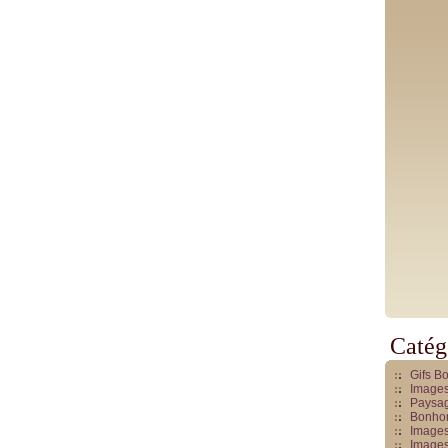
Catég
Gifs B
Images
Paysag
Bonhom
Images
Images