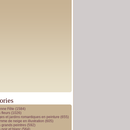
ories
onne Fête
(1584)
 fleurs
(1026)
es et jardins romantiques en peinture
(655)
me de neige en illustration
(605)
 grands peintres
(592)
 noir et blanc
(564)