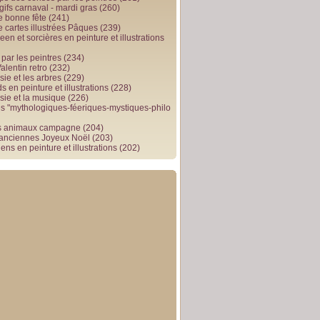
gifs carnaval - mardi gras
(260)
e bonne fête
(241)
e cartes illustrées Pâques
(239)
en et sorcières en peinture et illustrations
par les peintres
(234)
alentin retro
(232)
ie et les arbres
(229)
 en peinture et illustrations
(228)
sie et la musique
(226)
 "mythologiques-féeriques-mystiques-philo
s animaux campagne
(204)
 anciennes Joyeux Noël
(203)
ens en peinture et illustrations
(202)