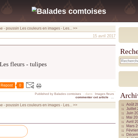
e - poussin
Les couleurs en images - Les... >>
15 avril 2017
Reche
Repost
0
Archi
Published by Balades comtoises
-
dans
Images fleurs
commenter cet article
…
Août 
e - poussin
Les couleurs en images - Les... >>
Juille
Juin 2
Mai 2
Avril 
Mars 
Févrie
Décem