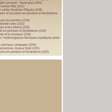
gifs carnaval - mardi gras
(260)
e bonne fête
(241)
e cartes illustrées Pâques
(239)
en et sorcières en peinture et illustrations
par les peintres
(234)
alentin retro
(232)
ie et les arbres
(229)
 en peinture et illustrations
(228)
sie et la musique
(226)
 "mythologiques-féeriques-mystiques-philo
s animaux campagne
(204)
 anciennes Joyeux Noël
(203)
ens en peinture et illustrations
(202)