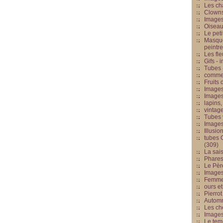
Les cha
Clowns
Images
Oiseau
Le peti
Masque
peintr
Les fle
Gifs -
Tubes -
commed
Fruits 
Images
Images
lapins,
vintage
Tubes 
Image
Illusio
tubes G
(309)
La sai
Phares
Le Père
Images
Femme 
ours et
Pierrot
Automn
Les ch
Image
Le tem