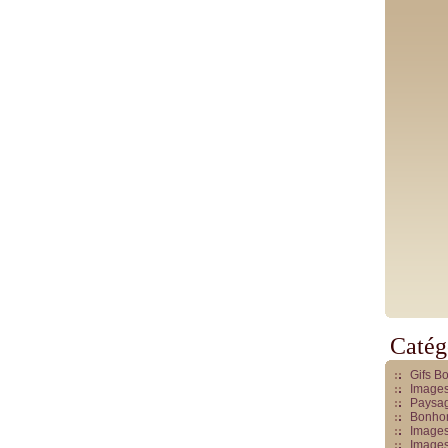
Catég
Gifs B
Images
Paysag
Bonhom
Images
Images