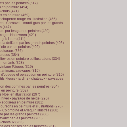
ts par les peintres
(517)
 en peinture
(494)
 chats
(471)
x en peinture
(469)
t chaperon rouge en illustration
(465)
s - Carnaval - mardi-gras par les grands
es
(447)
urs par les grands peintres
(439)
 images Halloween
(421)
 gifs fleurs
(411)
ia dell'arte par les grands peintres
(405)
d'été par les peintres
(402)
 oiseaux
(386)
 roses
(384)
 lièvres en peinture et illustrations
(334)
 - enfants
(328)
vintage Pâques
(319)
s animaux sauvages
(315)
n d'optique et perception en peinture
(310)
ifs Fleurs - jardins - chateaux - paysages
son des pommes par les peintres
(304)
 en peinture
(302)
 Noël en illustration
(297)
 hiver - paysage de neige
(290)
et oiseau en peinture
(281)
 oursons en peinture et illustrations
(276)
 - Colombine et Arlequin illustrés
(268)
e par les grands peintres
(266)
evaux par les peintres
(265)
s chevaux
(263)
ps des cerises par les peintres
(261)