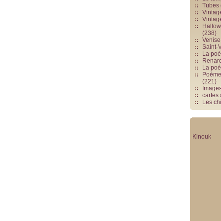
Tubes 
Vintag
Vintag
Hallowe
(238)
Venise 
Saint-V
La poés
Renards
La poé
Poèmes
(221)
Image
cartes
Les chi
Kinouk