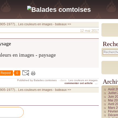
1905-1977)...
Les couleurs en images - bateaux >>
12 mai 2017
ysage
Reche
Repost
0
Archi
Published by Balades comtoises
-
dans
Les couleurs en images
commenter cet article
…
Août 
1905-1977)...
Les couleurs en images - bateaux >>
Juille
Juin 2
Mai 2
Avril 
Mars 
Févrie
Décem