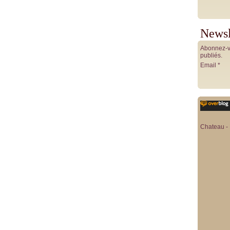
Newsl
Abonnez-vo
publiés.
Email
Chateau - 