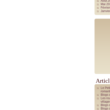
Août 
Mai 2
Févrie
Janvie
Artic
Le Pet
romant
Blogs 
Les rou
villag
Blogs 
Blogs 