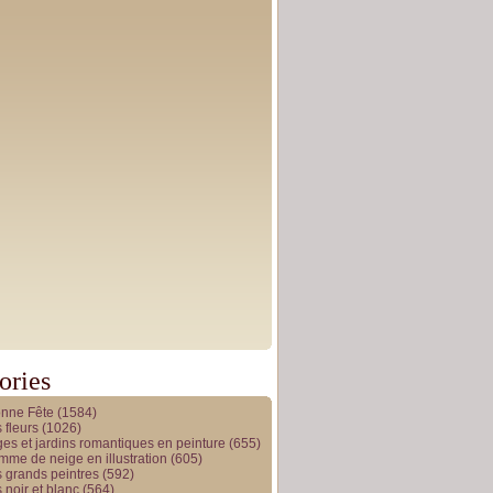
ories
onne Fête
(1584)
 fleurs
(1026)
es et jardins romantiques en peinture
(655)
me de neige en illustration
(605)
 grands peintres
(592)
 noir et blanc
(564)