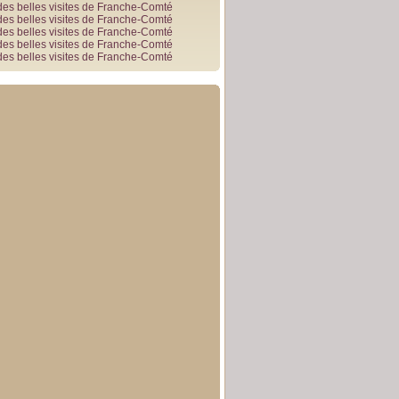
des belles visites de Franche-Comté
des belles visites de Franche-Comté
des belles visites de Franche-Comté
des belles visites de Franche-Comté
des belles visites de Franche-Comté