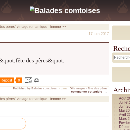
 des pères"
vintage romantique - femme >>
17 juin 2017
Reche
Repost
0
Archi
Published by Balades comtoises
-
dans
Gifs images - fête des pères
commenter cet article
…
Août 
 des pères"
vintage romantique - femme >>
Juille
Juin 2
Mai 2
Avril 
Mars 
Févrie
Décem