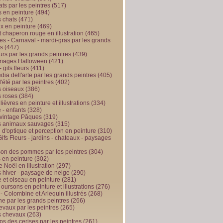
ts par les peintres
(517)
 en peinture
(494)
 chats
(471)
x en peinture
(469)
t chaperon rouge en illustration
(465)
s - Carnaval - mardi-gras par les grands
es
(447)
urs par les grands peintres
(439)
 images Halloween
(421)
 gifs fleurs
(411)
ia dell'arte par les grands peintres
(405)
d'été par les peintres
(402)
 oiseaux
(386)
 roses
(384)
 lièvres en peinture et illustrations
(334)
 - enfants
(328)
vintage Pâques
(319)
s animaux sauvages
(315)
n d'optique et perception en peinture
(310)
ifs Fleurs - jardins - chateaux - paysages
son des pommes par les peintres
(304)
 en peinture
(302)
 Noël en illustration
(297)
 hiver - paysage de neige
(290)
et oiseau en peinture
(281)
 oursons en peinture et illustrations
(276)
 - Colombine et Arlequin illustrés
(268)
e par les grands peintres
(266)
evaux par les peintres
(265)
s chevaux
(263)
ps des cerises par les peintres
(261)