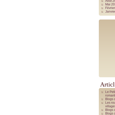
Août 
Mai 2
Févrie
Janvie
Artic
Le Pet
romant
Blogs 
Les rou
villag
Blogs 
Blogs 