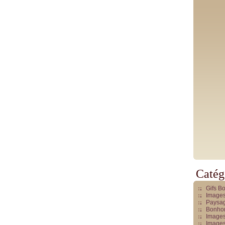
Catég
Gifs B
Images
Paysag
Bonhom
Images
Images