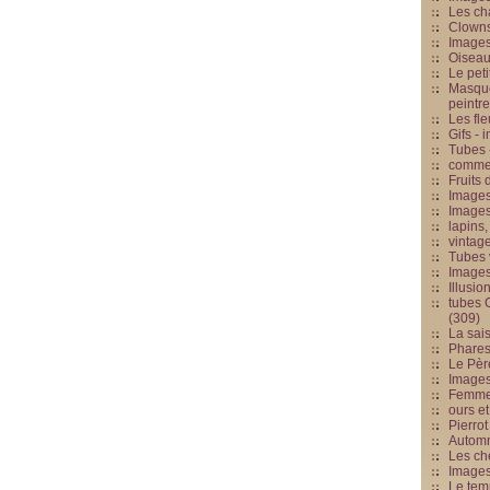
Les cha
Clowns
Images
Oiseau
Le peti
Masque
peintr
Les fle
Gifs -
Tubes -
commed
Fruits 
Images
Images
lapins,
vintage
Tubes 
Image
Illusio
tubes G
(309)
La sai
Phares
Le Père
Images
Femme 
ours et
Pierrot
Automn
Les ch
Image
Le tem