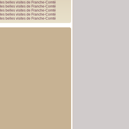
des belles visites de Franche-Comté
des belles visites de Franche-Comté
des belles visites de Franche-Comté
des belles visites de Franche-Comté
des belles visites de Franche-Comté