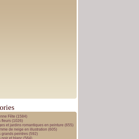
ories
onne Fête
(1584)
 fleurs
(1026)
es et jardins romantiques en peinture
(655)
me de neige en illustration
(605)
 grands peintres
(592)
 noir et blanc
(564)