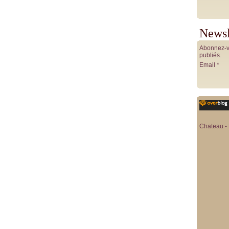
Newsl
Abonnez-vo
publiés.
Email
Chateau - 