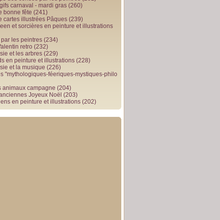
gifs carnaval - mardi gras
(260)
e bonne fête
(241)
e cartes illustrées Pâques
(239)
en et sorcières en peinture et illustrations
par les peintres
(234)
alentin retro
(232)
ie et les arbres
(229)
 en peinture et illustrations
(228)
sie et la musique
(226)
 "mythologiques-féeriques-mystiques-philo
s animaux campagne
(204)
 anciennes Joyeux Noël
(203)
ens en peinture et illustrations
(202)