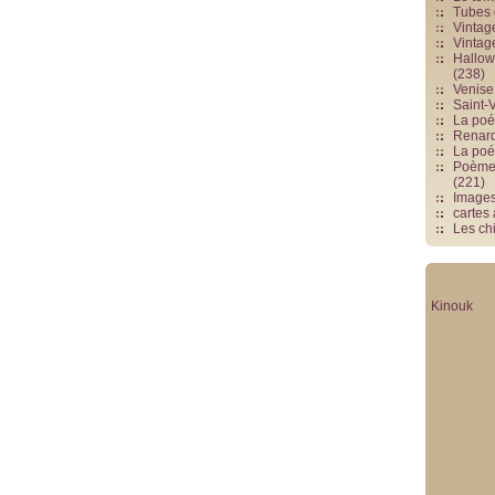
Tubes 
Vintag
Vintag
Hallowe
(238)
Venise 
Saint-V
La poés
Renards
La poé
Poèmes
(221)
Image
cartes
Les chi
Kinouk