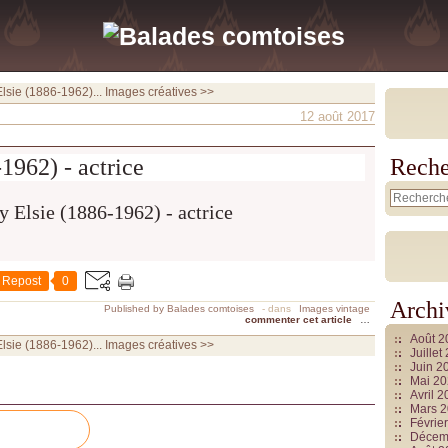
 Elsie (1886-1962)...
Images créatives >>
12 août 2017
-1962) - actrice
Reche
Repost
0
Archi
Published by Balades comtoises
-
dans
Images vintage
commenter cet article
…
Août 
 Elsie (1886-1962)...
Images créatives >>
Juille
Juin 2
Mai 2
Avril 
Mars 
Févrie
Décem