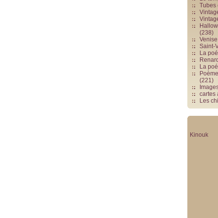
Tubes 
Vintag
Vintag
Hallowe
(238)
Venise 
Saint-V
La poés
Renards
La poé
Poèmes
(221)
Image
cartes
Les chi
Kinouk