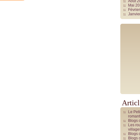
Août 
Mai 2
Févrie
Janvie
Artic
Le Pet
romant
Blogs 
Les rou
villag
Blogs 
Blogs 