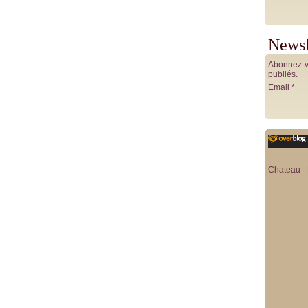
Newsl
Abonnez-vo
publiés.
Email
Chateau - 