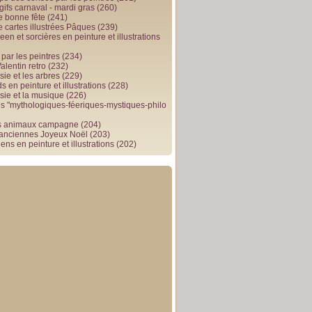
gifs carnaval - mardi gras
(260)
e bonne fête
(241)
e cartes illustrées Pâques
(239)
en et sorcières en peinture et illustrations
par les peintres
(234)
alentin retro
(232)
ie et les arbres
(229)
 en peinture et illustrations
(228)
sie et la musique
(226)
 "mythologiques-féeriques-mystiques-philo
s animaux campagne
(204)
 anciennes Joyeux Noël
(203)
ens en peinture et illustrations
(202)