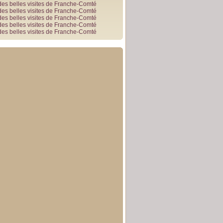
des belles visites de Franche-Comté
des belles visites de Franche-Comté
des belles visites de Franche-Comté
des belles visites de Franche-Comté
des belles visites de Franche-Comté