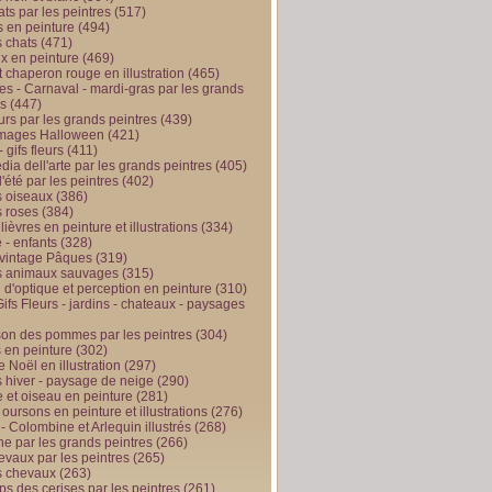
ts par les peintres
(517)
 en peinture
(494)
 chats
(471)
x en peinture
(469)
t chaperon rouge en illustration
(465)
s - Carnaval - mardi-gras par les grands
es
(447)
urs par les grands peintres
(439)
 images Halloween
(421)
 gifs fleurs
(411)
ia dell'arte par les grands peintres
(405)
d'été par les peintres
(402)
 oiseaux
(386)
 roses
(384)
 lièvres en peinture et illustrations
(334)
 - enfants
(328)
vintage Pâques
(319)
s animaux sauvages
(315)
n d'optique et perception en peinture
(310)
ifs Fleurs - jardins - chateaux - paysages
son des pommes par les peintres
(304)
 en peinture
(302)
 Noël en illustration
(297)
 hiver - paysage de neige
(290)
et oiseau en peinture
(281)
 oursons en peinture et illustrations
(276)
 - Colombine et Arlequin illustrés
(268)
e par les grands peintres
(266)
evaux par les peintres
(265)
s chevaux
(263)
ps des cerises par les peintres
(261)