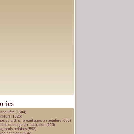
ories
onne Fête
(1584)
 fleurs
(1026)
es et jardins romantiques en peinture
(655)
me de neige en illustration
(605)
 grands peintres
(592)
 noir et blanc
(564)