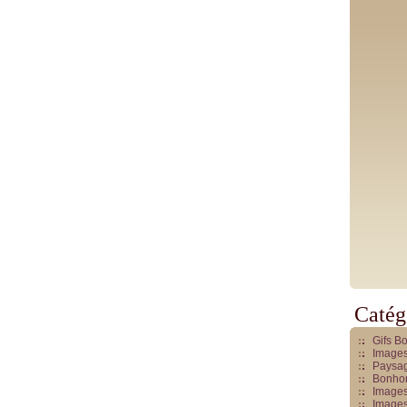
Catég
Gifs B
Images
Paysag
Bonhom
Images
Images