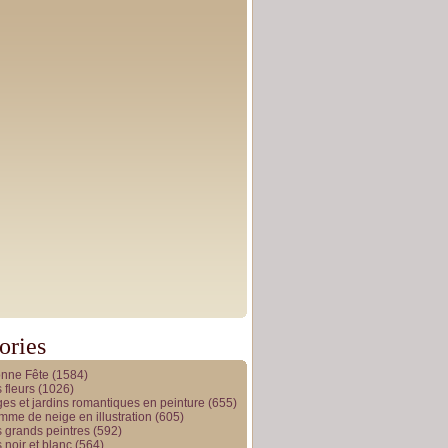
ories
onne Fête
(1584)
 fleurs
(1026)
es et jardins romantiques en peinture
(655)
me de neige en illustration
(605)
 grands peintres
(592)
 noir et blanc
(564)