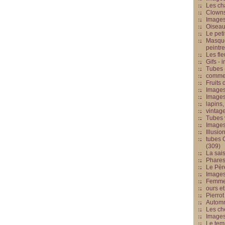
Les cha
Clowns
Images
Oiseau
Le peti
Masque
peintr
Les fle
Gifs -
Tubes -
commed
Fruits 
Images
Images
lapins,
vintage
Tubes 
Image
Illusio
tubes G
(309)
La sai
Phares
Le Père
Images
Femme 
ours et
Pierrot
Automn
Les ch
Image
Le tem