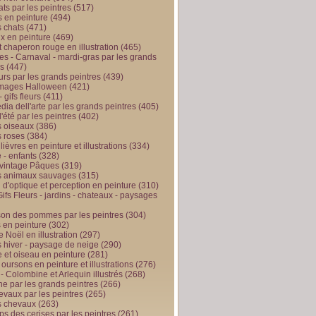
ts par les peintres
(517)
 en peinture
(494)
 chats
(471)
x en peinture
(469)
t chaperon rouge en illustration
(465)
s - Carnaval - mardi-gras par les grands
es
(447)
urs par les grands peintres
(439)
 images Halloween
(421)
 gifs fleurs
(411)
ia dell'arte par les grands peintres
(405)
d'été par les peintres
(402)
 oiseaux
(386)
 roses
(384)
 lièvres en peinture et illustrations
(334)
 - enfants
(328)
vintage Pâques
(319)
s animaux sauvages
(315)
n d'optique et perception en peinture
(310)
ifs Fleurs - jardins - chateaux - paysages
son des pommes par les peintres
(304)
 en peinture
(302)
 Noël en illustration
(297)
 hiver - paysage de neige
(290)
et oiseau en peinture
(281)
 oursons en peinture et illustrations
(276)
 - Colombine et Arlequin illustrés
(268)
e par les grands peintres
(266)
evaux par les peintres
(265)
s chevaux
(263)
ps des cerises par les peintres
(261)