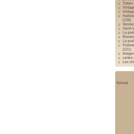
Tubes 
Vintag
Vintag
Hallowe
(238)
Venise 
Saint-V
La poés
Renards
La poé
Poèmes
(221)
Image
cartes
Les chi
Kinouk