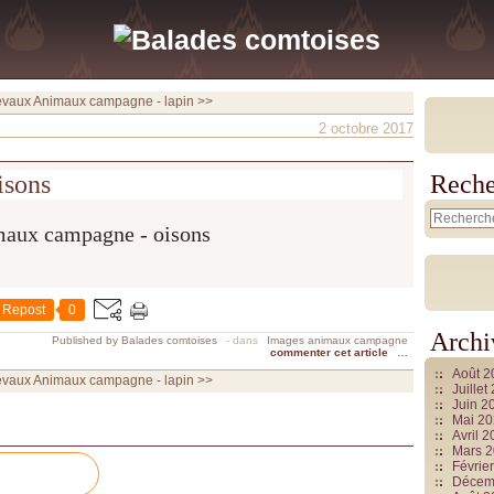
evaux
Animaux campagne - lapin >>
2 octobre 2017
isons
Reche
Repost
0
Archi
Published by Balades comtoises
-
dans
Images animaux campagne
commenter cet article
…
Août 
evaux
Animaux campagne - lapin >>
Juille
Juin 2
Mai 2
Avril 
Mars 
Févrie
Décem