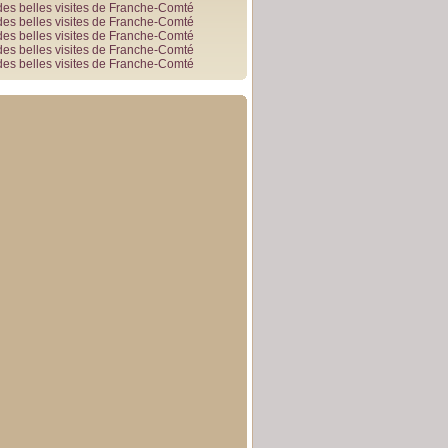
des belles visites de Franche-Comté
des belles visites de Franche-Comté
des belles visites de Franche-Comté
des belles visites de Franche-Comté
des belles visites de Franche-Comté