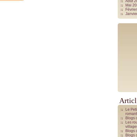
Août 
Mai 2
Févrie
Janvie
Artic
Le Pet
romant
Blogs 
Les rou
villag
Blogs 
Blogs 