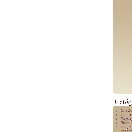
Catég
Gifs B
Images
Paysag
Bonhom
Images
Images