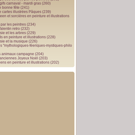
gifs carnaval - mardi gras
(260)
e bonne fête
(241)
e cartes illustrées Pâques
(239)
en et sorcières en peinture et illustrations
par les peintres
(234)
alentin retro
(232)
ie et les arbres
(229)
 en peinture et illustrations
(228)
sie et la musique
(226)
 "mythologiques-féeriques-mystiques-philo
s animaux campagne
(204)
 anciennes Joyeux Noël
(203)
ens en peinture et illustrations
(202)