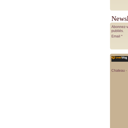
Newsl
Abonnez-vo
publiés.
Email
Chateau - 