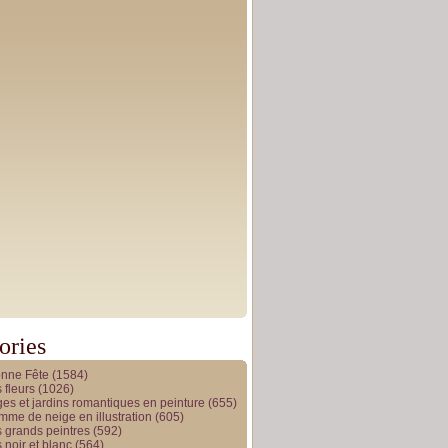
ories
onne Fête
(1584)
 fleurs
(1026)
es et jardins romantiques en peinture
(655)
me de neige en illustration
(605)
 grands peintres
(592)
 noir et blanc
(564)