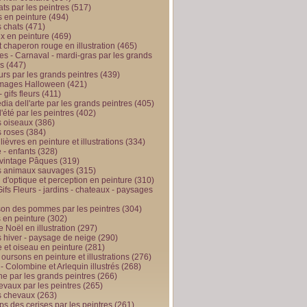
ts par les peintres
(517)
 en peinture
(494)
 chats
(471)
x en peinture
(469)
t chaperon rouge en illustration
(465)
s - Carnaval - mardi-gras par les grands
es
(447)
urs par les grands peintres
(439)
 images Halloween
(421)
 gifs fleurs
(411)
ia dell'arte par les grands peintres
(405)
d'été par les peintres
(402)
 oiseaux
(386)
 roses
(384)
 lièvres en peinture et illustrations
(334)
 - enfants
(328)
vintage Pâques
(319)
s animaux sauvages
(315)
n d'optique et perception en peinture
(310)
ifs Fleurs - jardins - chateaux - paysages
son des pommes par les peintres
(304)
 en peinture
(302)
 Noël en illustration
(297)
 hiver - paysage de neige
(290)
et oiseau en peinture
(281)
 oursons en peinture et illustrations
(276)
 - Colombine et Arlequin illustrés
(268)
e par les grands peintres
(266)
evaux par les peintres
(265)
s chevaux
(263)
ps des cerises par les peintres
(261)