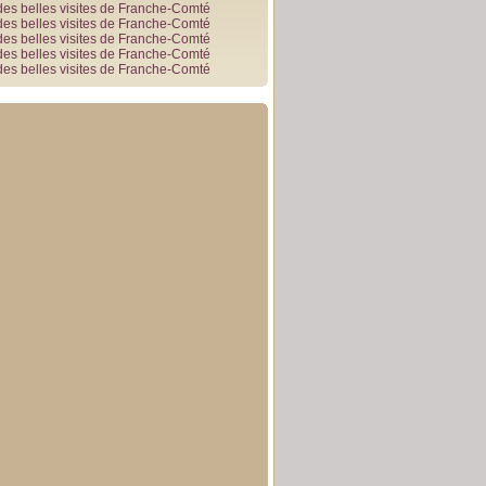
des belles visites de Franche-Comté
des belles visites de Franche-Comté
des belles visites de Franche-Comté
des belles visites de Franche-Comté
des belles visites de Franche-Comté