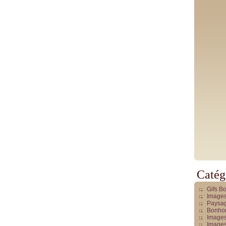
Catég
Gifs B
Images
Paysag
Bonhom
Images
Images