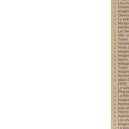
Les cha
Clowns
Images
Oiseau
Le peti
Masque
peintr
Les fle
Gifs -
Tubes -
commed
Fruits 
Images
Images
lapins,
vintage
Tubes 
Image
Illusio
tubes G
(309)
La sai
Phares
Le Père
Images
Femme 
ours et
Pierrot
Automn
Les ch
Image
Le tem