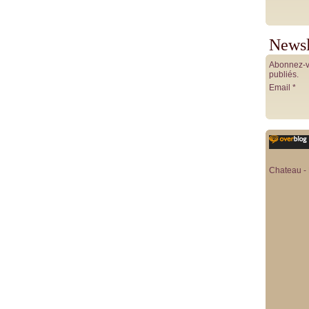
Newsl
Abonnez-vo
publiés.
Email
Chateau - 