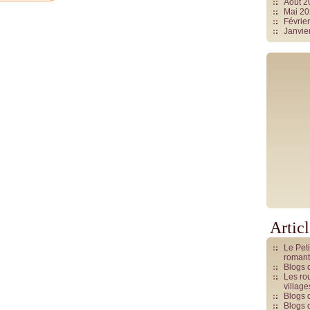
Août 
Mai 2
Févrie
Janvie
Artic
Le Pet
romant
Blogs 
Les rou
villag
Blogs 
Blogs 