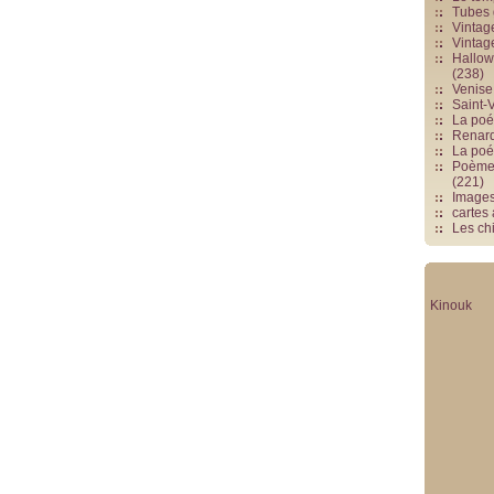
Tubes 
Vintag
Vintag
Hallowe
(238)
Venise 
Saint-V
La poés
Renards
La poé
Poèmes
(221)
Image
cartes
Les chi
Kinouk