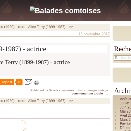
so (1920)...
retro - Alice Terry (1899-1987)... >>
13 novembre 2017
9-1987) - actrice
Reche
Repost
0
Archi
Published by Balades comtoises
-
dans
Images vintage
commenter cet article
…
Août 
so (1920)...
retro - Alice Terry (1899-1987)... >>
Juille
Juin 2
Mai 2
Avril 
Mars 
Févrie
Décem