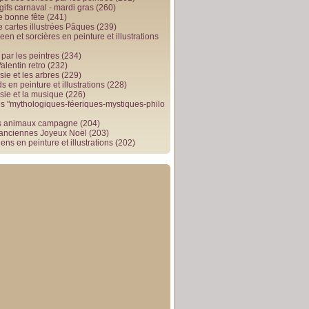
gifs carnaval - mardi gras
(260)
e bonne fête
(241)
e cartes illustrées Pâques
(239)
en et sorcières en peinture et illustrations
par les peintres
(234)
alentin retro
(232)
ie et les arbres
(229)
 en peinture et illustrations
(228)
sie et la musique
(226)
 "mythologiques-féeriques-mystiques-philo
s animaux campagne
(204)
 anciennes Joyeux Noël
(203)
ens en peinture et illustrations
(202)