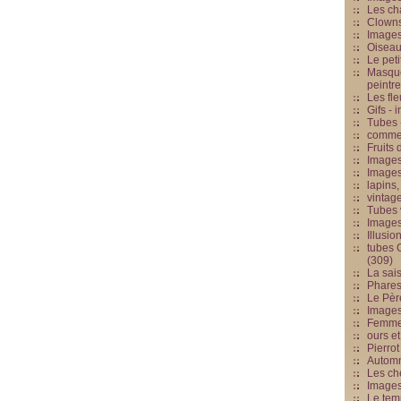
Les cha
Clowns
Images
Oiseau
Le peti
Masque
peintr
Les fle
Gifs -
Tubes -
commed
Fruits 
Images
Images
lapins,
vintage
Tubes 
Image
Illusio
tubes G
(309)
La sai
Phares
Le Père
Images
Femme 
ours et
Pierrot
Automn
Les ch
Image
Le tem