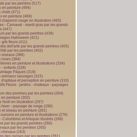
ts par les peintres
(517)
 en peinture
(494)
 chats
(471)
x en peinture
(469)
t chaperon rouge en illustration
(465)
s - Carnaval - mardi-gras par les grands
es
(447)
urs par les grands peintres
(439)
 images Halloween
(421)
 gifs fleurs
(411)
ia dell'arte par les grands peintres
(405)
d'été par les peintres
(402)
 oiseaux
(386)
 roses
(384)
 lièvres en peinture et illustrations
(334)
 - enfants
(328)
vintage Pâques
(319)
s animaux sauvages
(315)
n d'optique et perception en peinture
(310)
ifs Fleurs - jardins - chateaux - paysages
son des pommes par les peintres
(304)
 en peinture
(302)
 Noël en illustration
(297)
 hiver - paysage de neige
(290)
et oiseau en peinture
(281)
 oursons en peinture et illustrations
(276)
 - Colombine et Arlequin illustrés
(268)
e par les grands peintres
(266)
evaux par les peintres
(265)
s chevaux
(263)
ps des cerises par les peintres
(261)