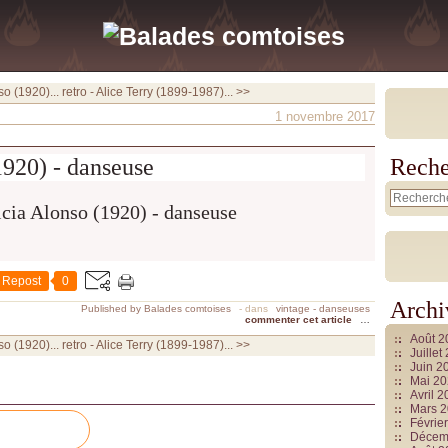
so (1920)...
retro - Alice Terry (1899-1987)... >>
1 novembre 2017
1920) - danseuse
Reche
Repost
0
Archi
Published by Balades comtoises
-
dans
vintage - danseuses
commenter cet article
…
Août 
so (1920)...
retro - Alice Terry (1899-1987)... >>
Juille
Juin 2
Mai 2
Avril 
Mars 
Févrie
Décem