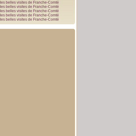
des belles visites de Franche-Comté
des belles visites de Franche-Comté
des belles visites de Franche-Comté
des belles visites de Franche-Comté
des belles visites de Franche-Comté