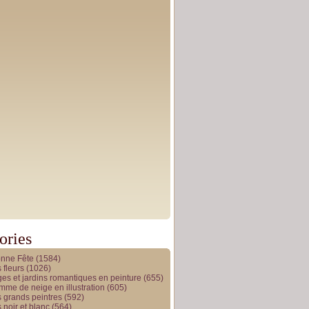
ories
onne Fête
(1584)
 fleurs
(1026)
es et jardins romantiques en peinture
(655)
me de neige en illustration
(605)
 grands peintres
(592)
 noir et blanc
(564)