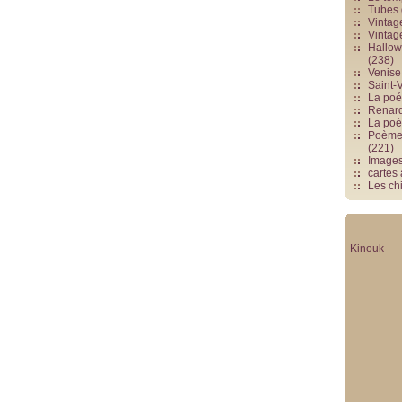
Tubes 
Vintag
Vintag
Hallowe
(238)
Venise 
Saint-V
La poés
Renards
La poé
Poèmes
(221)
Image
cartes
Les chi
Kinouk