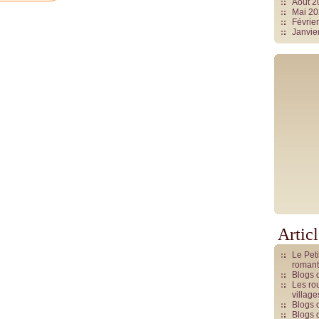
Août 
Mai 2
Févrie
Janvie
Artic
Le Pet
romant
Blogs 
Les rou
villag
Blogs 
Blogs 