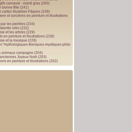
gifs carnaval - mardi gras
(260)
e bonne fête
(241)
e cartes illustrées Pâques
(239)
en et sorcières en peinture et illustrations
par les peintres
(234)
alentin retro
(232)
ie et les arbres
(229)
 en peinture et illustrations
(228)
sie et la musique
(226)
 "mythologiques-féeriques-mystiques-philo
s animaux campagne
(204)
 anciennes Joyeux Noël
(203)
ens en peinture et illustrations
(202)