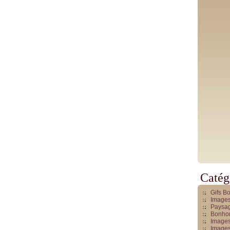
Catég
Gifs B
Images
Paysag
Bonhom
Images
Images