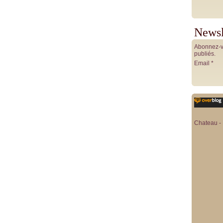
Newsl
Abonnez-vo
publiés.
Email
Chateau - 