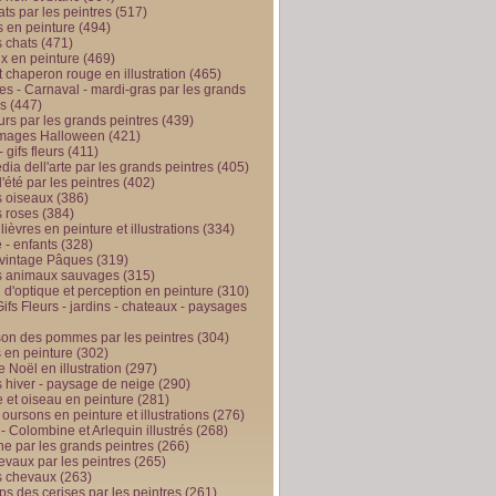
ts par les peintres
(517)
 en peinture
(494)
 chats
(471)
x en peinture
(469)
t chaperon rouge en illustration
(465)
s - Carnaval - mardi-gras par les grands
es
(447)
urs par les grands peintres
(439)
 images Halloween
(421)
 gifs fleurs
(411)
ia dell'arte par les grands peintres
(405)
d'été par les peintres
(402)
 oiseaux
(386)
 roses
(384)
 lièvres en peinture et illustrations
(334)
 - enfants
(328)
vintage Pâques
(319)
s animaux sauvages
(315)
n d'optique et perception en peinture
(310)
ifs Fleurs - jardins - chateaux - paysages
son des pommes par les peintres
(304)
 en peinture
(302)
 Noël en illustration
(297)
 hiver - paysage de neige
(290)
et oiseau en peinture
(281)
 oursons en peinture et illustrations
(276)
 - Colombine et Arlequin illustrés
(268)
e par les grands peintres
(266)
evaux par les peintres
(265)
s chevaux
(263)
ps des cerises par les peintres
(261)