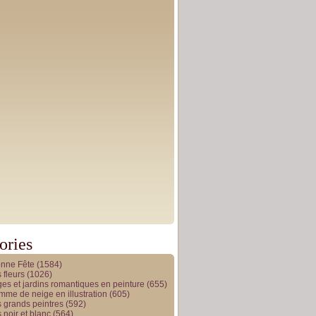
ories
onne Fête
(1584)
 fleurs
(1026)
es et jardins romantiques en peinture
(655)
me de neige en illustration
(605)
 grands peintres
(592)
 noir et blanc
(564)