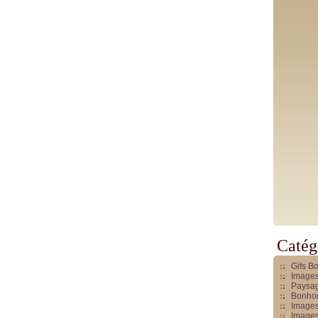
Catég
Gifs B
Images
Paysag
Bonhom
Images
Images