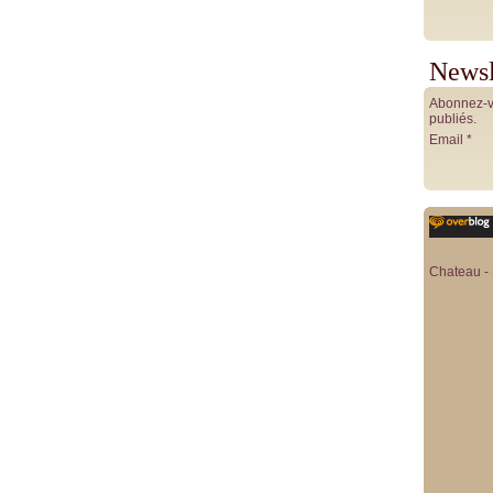
Newsl
Abonnez-vo
publiés.
Email
Chateau - 