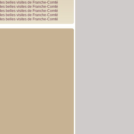
des belles visites de Franche-Comté
des belles visites de Franche-Comté
des belles visites de Franche-Comté
des belles visites de Franche-Comté
des belles visites de Franche-Comté