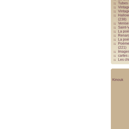
Tubes 
Vintag
Vintag
Hallowe
(238)
Venise 
Saint-V
La poés
Renards
La poé
Poèmes
(221)
Image
cartes
Les chi
Kinouk