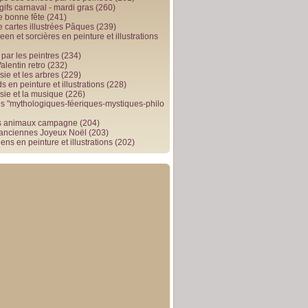
gifs carnaval - mardi gras
(260)
e bonne fête
(241)
e cartes illustrées Pâques
(239)
en et sorcières en peinture et illustrations
par les peintres
(234)
alentin retro
(232)
ie et les arbres
(229)
 en peinture et illustrations
(228)
sie et la musique
(226)
 "mythologiques-féeriques-mystiques-philo
s animaux campagne
(204)
 anciennes Joyeux Noël
(203)
ens en peinture et illustrations
(202)