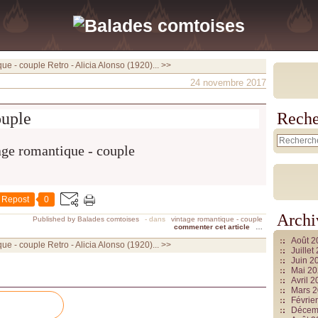
que - couple
Retro - Alicia Alonso (1920)... >>
24 novembre 2017
ouple
Reche
Repost
0
Archi
Published by Balades comtoises
-
dans
vintage romantique - couple
commenter cet article
…
Août 
que - couple
Retro - Alicia Alonso (1920)... >>
Juille
Juin 2
Mai 2
Avril 
Mars 
Févrie
Décem