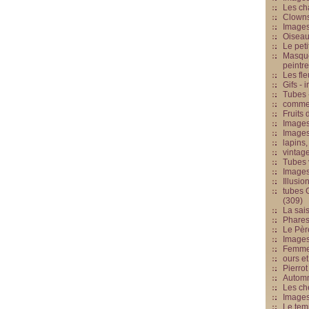
Les cha
Clowns
Images
Oiseau
Le peti
Masque
peintr
Les fle
Gifs -
Tubes -
commed
Fruits 
Images
Images
lapins,
vintage
Tubes 
Image
Illusio
tubes G
(309)
La sai
Phares
Le Père
Images
Femme 
ours et
Pierrot
Automn
Les ch
Image
Le tem