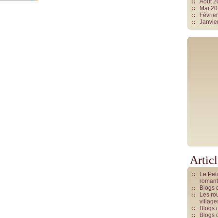
Août 
Mai 2
Févrie
Janvie
Artic
Le Pet
romant
Blogs 
Les rou
villag
Blogs 
Blogs 