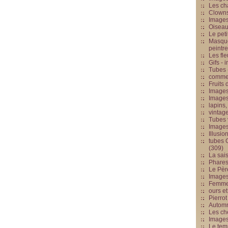
Les cha
Clowns
Images
Oiseau
Le peti
Masque
peintr
Les fle
Gifs -
Tubes -
commed
Fruits 
Images
Images
lapins,
vintage
Tubes 
Image
Illusio
tubes G
(309)
La sai
Phares
Le Père
Images
Femme 
ours et
Pierrot
Automn
Les ch
Image
Le tem