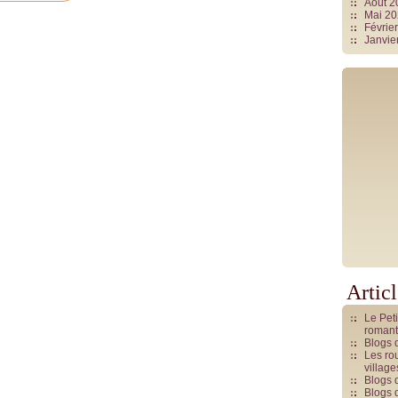
Août 
Mai 2
Févrie
Janvie
Artic
Le Pet
romant
Blogs 
Les rou
villag
Blogs 
Blogs 