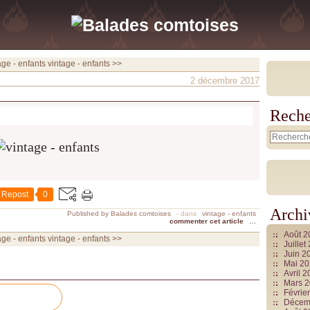
age - enfants
vintage - enfants >>
2 décembre 2017
Reche
Repost
0
Archi
Published by Balades comtoises
-
dans
vintage - enfants
commenter cet article
…
Août 
age - enfants
vintage - enfants >>
Juille
Juin 2
Mai 2
Avril 
Mars 
Févrie
Décem