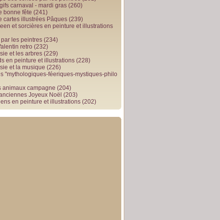
gifs carnaval - mardi gras
(260)
e bonne fête
(241)
e cartes illustrées Pâques
(239)
en et sorcières en peinture et illustrations
par les peintres
(234)
alentin retro
(232)
ie et les arbres
(229)
 en peinture et illustrations
(228)
sie et la musique
(226)
 "mythologiques-féeriques-mystiques-philo
s animaux campagne
(204)
 anciennes Joyeux Noël
(203)
ens en peinture et illustrations
(202)