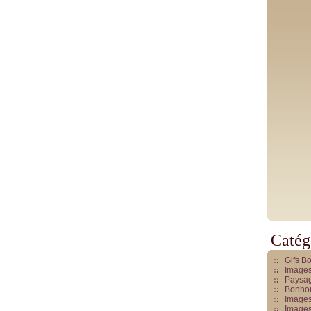
Catég
Gifs B
Images
Paysag
Bonhom
Images
Images