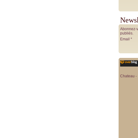
Newsl
Abonnez-vo
publiés.
Email
Chateau - 