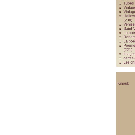
Tubes 
Vintag
Vintag
Hallowe
(238)
Venise 
Saint-V
La poés
Renards
La poé
Poèmes
(221)
Image
cartes
Les chi
Kinouk