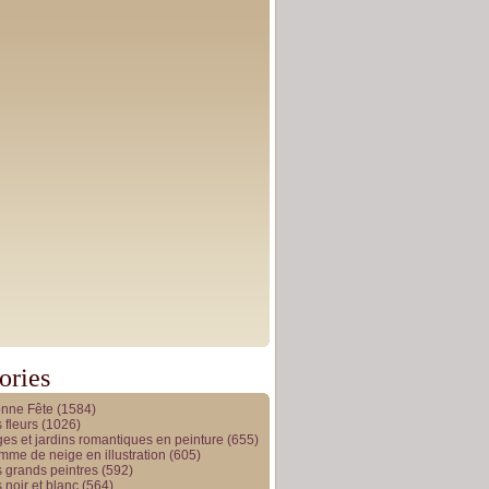
ories
onne Fête
(1584)
 fleurs
(1026)
es et jardins romantiques en peinture
(655)
me de neige en illustration
(605)
 grands peintres
(592)
 noir et blanc
(564)