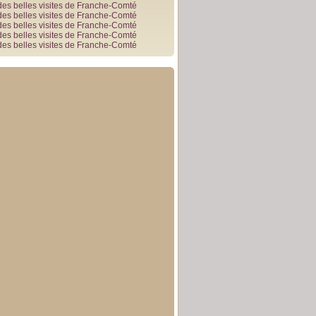
des belles visites de Franche-Comté
des belles visites de Franche-Comté
des belles visites de Franche-Comté
des belles visites de Franche-Comté
des belles visites de Franche-Comté