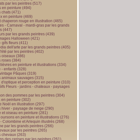
ts par les peintres
(517)
 en peinture
(494)
 chats
(471)
x en peinture
(469)
t chaperon rouge en illustration
(465)
s - Carnaval - mardi-gras par les grands
es
(447)
urs par les grands peintres
(439)
 images Halloween
(421)
 gifs fleurs
(411)
ia dell'arte par les grands peintres
(405)
d'été par les peintres
(402)
 oiseaux
(386)
 roses
(384)
 lièvres en peinture et illustrations
(334)
 - enfants
(328)
vintage Pâques
(319)
s animaux sauvages
(315)
n d'optique et perception en peinture
(310)
ifs Fleurs - jardins - chateaux - paysages
son des pommes par les peintres
(304)
 en peinture
(302)
 Noël en illustration
(297)
 hiver - paysage de neige
(290)
et oiseau en peinture
(281)
 oursons en peinture et illustrations
(276)
 - Colombine et Arlequin illustrés
(268)
e par les grands peintres
(266)
evaux par les peintres
(265)
s chevaux
(263)
ps des cerises par les peintres
(261)