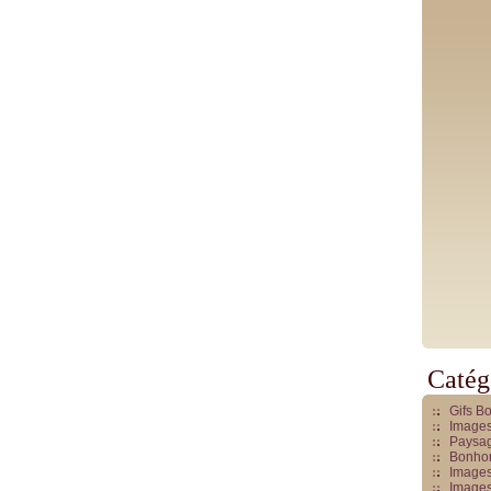
Catég
Gifs B
Images
Paysag
Bonhom
Images
Images