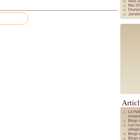
Août 
Mai 2
Févrie
Janvie
Artic
Le Pet
romant
Blogs 
Les rou
villag
Blogs 
Blogs 