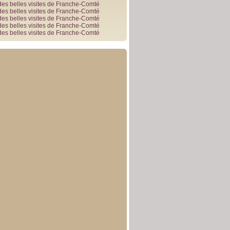
des belles visites de Franche-Comté
des belles visites de Franche-Comté
des belles visites de Franche-Comté
des belles visites de Franche-Comté
des belles visites de Franche-Comté