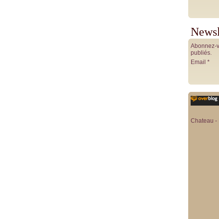
Newsl
Abonnez-vo
publiés.
Email
Chateau - 