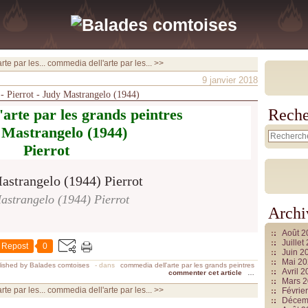
te par les...
commedia dell'arte par les... >>
9 janvier 2018
 - Pierrot - Judy Mastrangelo (1944)
arte par les grands peintres
Reche
 Mastrangelo (1944)
Pierrot
astrangelo (1944) Pierrot
Archi
Août 
Juille
Repost
0
Juin 2
Mai 2
ished by Balades comtoises
-
dans
commedia dell'arte par les grands peintres
Avril 
commenter cet article
…
Mars 
te par les...
commedia dell'arte par les... >>
Févrie
Décem