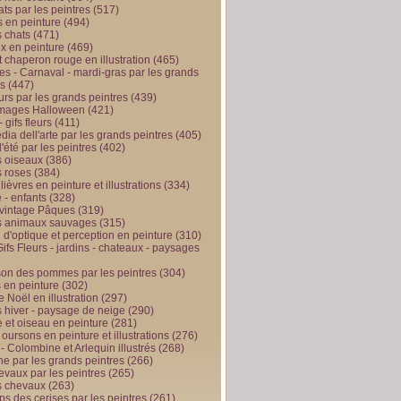
ts par les peintres
(517)
 en peinture
(494)
 chats
(471)
x en peinture
(469)
t chaperon rouge en illustration
(465)
s - Carnaval - mardi-gras par les grands
es
(447)
urs par les grands peintres
(439)
 images Halloween
(421)
 gifs fleurs
(411)
ia dell'arte par les grands peintres
(405)
d'été par les peintres
(402)
 oiseaux
(386)
 roses
(384)
 lièvres en peinture et illustrations
(334)
 - enfants
(328)
vintage Pâques
(319)
s animaux sauvages
(315)
n d'optique et perception en peinture
(310)
ifs Fleurs - jardins - chateaux - paysages
son des pommes par les peintres
(304)
 en peinture
(302)
 Noël en illustration
(297)
 hiver - paysage de neige
(290)
et oiseau en peinture
(281)
 oursons en peinture et illustrations
(276)
 - Colombine et Arlequin illustrés
(268)
e par les grands peintres
(266)
evaux par les peintres
(265)
s chevaux
(263)
ps des cerises par les peintres
(261)