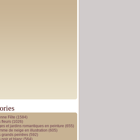
ories
onne Fête
(1584)
 fleurs
(1026)
es et jardins romantiques en peinture
(655)
me de neige en illustration
(605)
 grands peintres
(592)
 noir et blanc
(564)