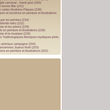
gifs carnaval - mardi gras
(260)
e bonne fête
(241)
e cartes illustrées Pâques
(239)
en et sorcières en peinture et illustrations
par les peintres
(234)
alentin retro
(232)
ie et les arbres
(229)
 en peinture et illustrations
(228)
sie et la musique
(226)
 "mythologiques-féeriques-mystiques-philo
s animaux campagne
(204)
 anciennes Joyeux Noël
(203)
ens en peinture et illustrations
(202)