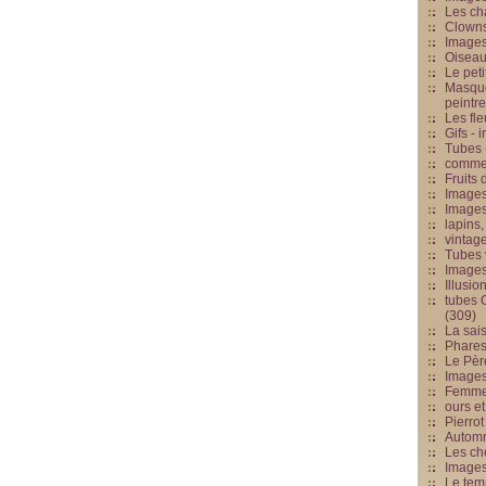
Les cha
Clowns
Images
Oiseau
Le peti
Masque
peintr
Les fle
Gifs -
Tubes -
commed
Fruits 
Images
Images
lapins,
vintage
Tubes 
Image
Illusio
tubes G
(309)
La sai
Phares
Le Père
Images
Femme 
ours et
Pierrot
Automn
Les ch
Image
Le tem