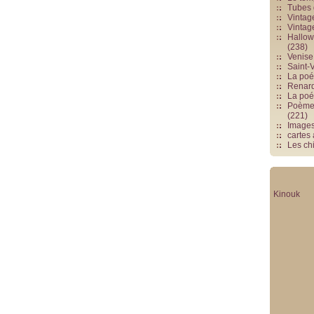
Tubes 
Vintag
Vintag
Hallowe
(238)
Venise 
Saint-V
La poés
Renards
La poé
Poèmes
(221)
Image
cartes
Les chi
Kinouk