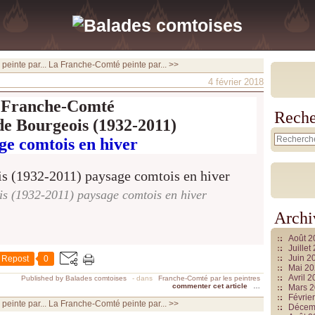
einte par...
La Franche-Comté peinte par... >>
4 février 2018
 Franche-Comté
Reche
e Bourgeois (1932-2011)
ge comtois en hiver
s (1932-2011) paysage comtois en hiver
Archi
Août 
Juille
Juin 2
Repost
0
Mai 2
Avril 
Published by Balades comtoises
-
dans
Franche-Comté par les peintres
commenter cet article
…
Mars 
Févrie
einte par...
La Franche-Comté peinte par... >>
Décem