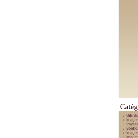
Catég
Gifs B
Images
Paysag
Bonhom
Images
Images