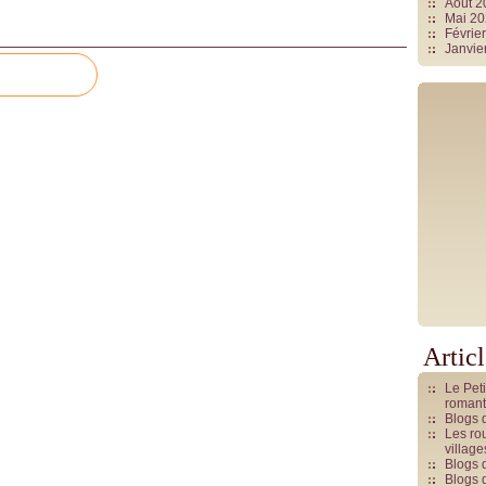
Août 
Mai 2
Févrie
Janvie
Artic
Le Pet
romant
Blogs 
Les rou
villag
Blogs 
Blogs 