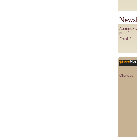
Newsl
Abonnez-vo
publiés.
Email
Chateau - 