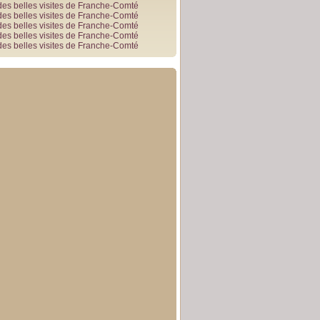
des belles visites de Franche-Comté
des belles visites de Franche-Comté
des belles visites de Franche-Comté
des belles visites de Franche-Comté
des belles visites de Franche-Comté