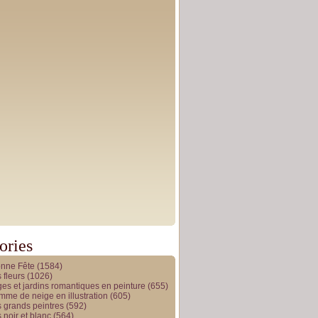
ories
onne Fête
(1584)
 fleurs
(1026)
es et jardins romantiques en peinture
(655)
me de neige en illustration
(605)
 grands peintres
(592)
 noir et blanc
(564)