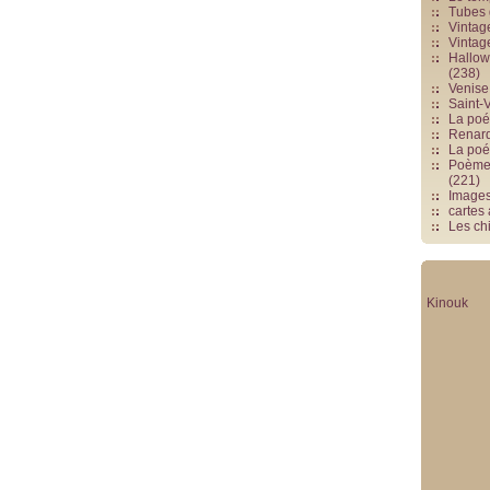
Tubes 
Vintag
Vintag
Hallowe
(238)
Venise 
Saint-V
La poés
Renards
La poé
Poèmes
(221)
Image
cartes
Les chi
Kinouk