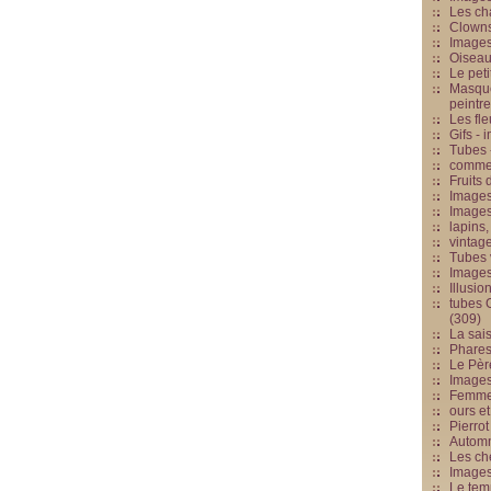
Les cha
Clowns
Images
Oiseau
Le peti
Masque
peintr
Les fle
Gifs -
Tubes -
commed
Fruits 
Images
Images
lapins,
vintage
Tubes 
Image
Illusio
tubes G
(309)
La sai
Phares
Le Père
Images
Femme 
ours et
Pierrot
Automn
Les ch
Image
Le tem