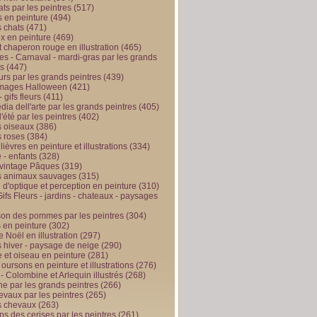
ts par les peintres
(517)
 en peinture
(494)
 chats
(471)
x en peinture
(469)
t chaperon rouge en illustration
(465)
s - Carnaval - mardi-gras par les grands
es
(447)
urs par les grands peintres
(439)
 images Halloween
(421)
 gifs fleurs
(411)
ia dell'arte par les grands peintres
(405)
d'été par les peintres
(402)
 oiseaux
(386)
 roses
(384)
 lièvres en peinture et illustrations
(334)
 - enfants
(328)
vintage Pâques
(319)
s animaux sauvages
(315)
n d'optique et perception en peinture
(310)
ifs Fleurs - jardins - chateaux - paysages
son des pommes par les peintres
(304)
 en peinture
(302)
 Noël en illustration
(297)
 hiver - paysage de neige
(290)
et oiseau en peinture
(281)
 oursons en peinture et illustrations
(276)
 - Colombine et Arlequin illustrés
(268)
e par les grands peintres
(266)
evaux par les peintres
(265)
s chevaux
(263)
ps des cerises par les peintres
(261)