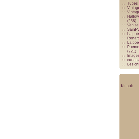
Tubes 
Vintag
Vintag
Hallowe
(238)
Venise 
Saint-V
La poés
Renards
La poé
Poèmes
(221)
Image
cartes
Les chi
Kinouk