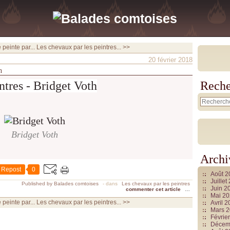
peinte par...
Les chevaux par les peintres... >>
20 février 2018
h
ntres - Bridget Voth
Reche
Bridget Voth
Archi
Repost
0
Août 
Juille
Published by Balades comtoises
-
dans
Les chevaux par les peintres
Juin 2
commenter cet article
…
Mai 2
peinte par...
Les chevaux par les peintres... >>
Avril 
Mars 
Févrie
Décem