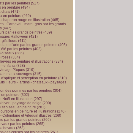
ts par les peintres
(517)
 en peinture
(494)
 chats
(471)
x en peinture
(469)
t chaperon rouge en illustration
(465)
s - Carnaval - mardi-gras par les grands
es
(447)
urs par les grands peintres
(439)
 images Halloween
(421)
 gifs fleurs
(411)
ia dell'arte par les grands peintres
(405)
d'été par les peintres
(402)
 oiseaux
(386)
 roses
(384)
 lièvres en peinture et illustrations
(334)
 - enfants
(328)
vintage Pâques
(319)
s animaux sauvages
(315)
n d'optique et perception en peinture
(310)
ifs Fleurs - jardins - chateaux - paysages
son des pommes par les peintres
(304)
 en peinture
(302)
 Noël en illustration
(297)
 hiver - paysage de neige
(290)
et oiseau en peinture
(281)
 oursons en peinture et illustrations
(276)
 - Colombine et Arlequin illustrés
(268)
e par les grands peintres
(266)
evaux par les peintres
(265)
s chevaux
(263)
ps des cerises par les peintres
(261)