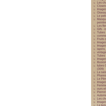
Les cha
Clowns
Images
Oiseau
Le peti
Masque
peintr
Les fle
Gifs -
Tubes -
commed
Fruits 
Images
Images
lapins,
vintage
Tubes 
Image
Illusio
tubes G
(309)
La sai
Phares
Le Père
Images
Femme 
ours et
Pierrot
Automn
Les ch
Image
Le tem