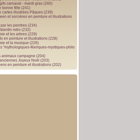
gifs carnaval - mardi gras
(260)
e bonne fête
(241)
e cartes illustrées Pâques
(239)
en et sorcières en peinture et illustrations
par les peintres
(234)
alentin retro
(232)
ie et les arbres
(229)
 en peinture et illustrations
(228)
sie et la musique
(226)
 "mythologiques-féeriques-mystiques-philo
s animaux campagne
(204)
 anciennes Joyeux Noël
(203)
ens en peinture et illustrations
(202)