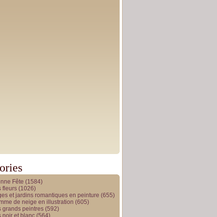
ories
onne Fête
(1584)
 fleurs
(1026)
es et jardins romantiques en peinture
(655)
me de neige en illustration
(605)
 grands peintres
(592)
 noir et blanc
(564)