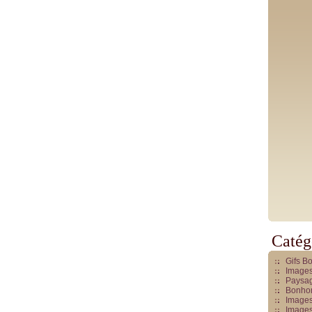
Catég
Gifs B
Images
Paysag
Bonhom
Images
Images