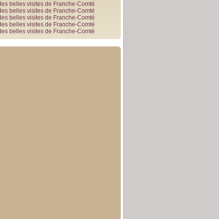
des belles visites de Franche-Comté
des belles visites de Franche-Comté
des belles visites de Franche-Comté
des belles visites de Franche-Comté
des belles visites de Franche-Comté