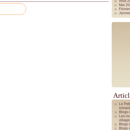
Août 
Mai 2
Févrie
Janvie
Artic
Le Pet
romant
Blogs 
Les rou
villag
Blogs 
Blogs 