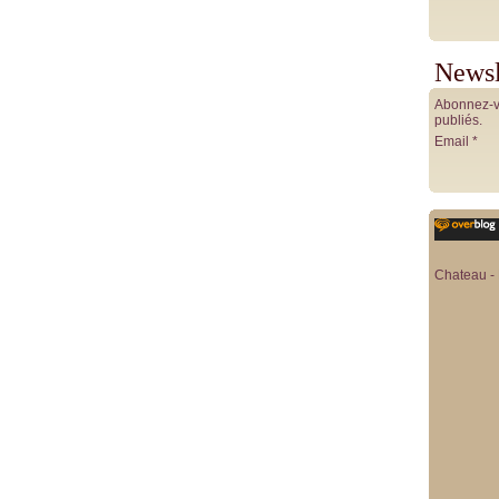
Newsl
Abonnez-vo
publiés.
Email
Chateau - 