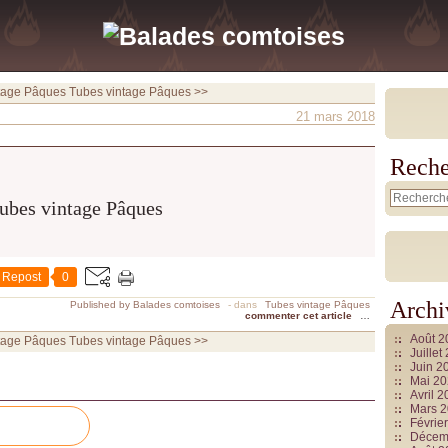
tage Pâques
Tubes vintage Pâques >>
21 mars 2018
Reche
Repost
0
Archi
Published by Balades comtoises
-
dans
Tubes vintage Pâques
commenter cet article
…
Août 
tage Pâques
Tubes vintage Pâques >>
Juille
Juin 2
Mai 2
Avril 
Mars 
Févrie
Décem