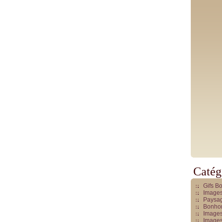
Catég
Gifs B
Images
Paysag
Bonhom
Images
Images