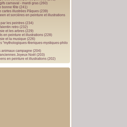
gifs carnaval - mardi gras
(260)
e bonne fête
(241)
e cartes illustrées Pâques
(239)
en et sorcières en peinture et illustrations
par les peintres
(234)
alentin retro
(232)
ie et les arbres
(229)
 en peinture et illustrations
(228)
sie et la musique
(226)
 "mythologiques-féeriques-mystiques-philo
s animaux campagne
(204)
 anciennes Joyeux Noël
(203)
ens en peinture et illustrations
(202)