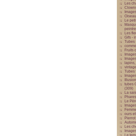
Les cha
Clowns
Images
Oiseau
Le peti
Masque
peintr
Les fle
Gifs -
Tubes -
commed
Fruits 
Images
Images
lapins,
vintage
Tubes 
Image
Illusio
tubes G
(309)
La sai
Phares
Le Père
Images
Femme 
ours et
Pierrot
Automn
Les ch
Image
Le tem