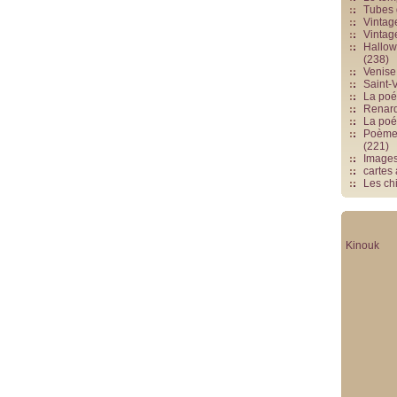
Tubes 
Vintag
Vintag
Hallowe
(238)
Venise 
Saint-V
La poés
Renards
La poé
Poèmes
(221)
Image
cartes
Les chi
Kinouk