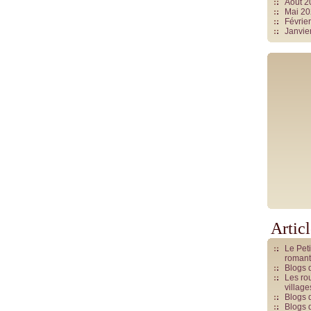
Août 
Mai 2
Févrie
Janvie
Artic
Le Pet
romant
Blogs 
Les rou
villag
Blogs 
Blogs 