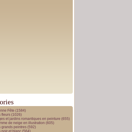
ories
onne Fête
(1584)
 fleurs
(1026)
es et jardins romantiques en peinture
(655)
me de neige en illustration
(605)
 grands peintres
(592)
 noir et blanc
(564)