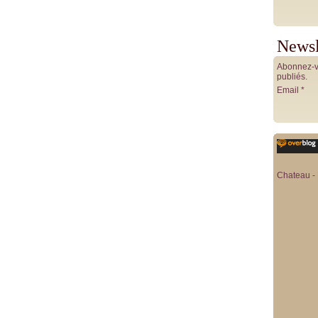
Newsl
Abonnez-vo
publiés.
Email
Chateau - 