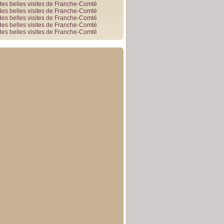
des belles visites de Franche-Comté
des belles visites de Franche-Comté
des belles visites de Franche-Comté
des belles visites de Franche-Comté
des belles visites de Franche-Comté