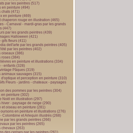
ts par les peintres
(517)
 en peinture
(494)
 chats
(471)
x en peinture
(469)
t chaperon rouge en illustration
(465)
s - Carnaval - mardi-gras par les grands
es
(447)
urs par les grands peintres
(439)
 images Halloween
(421)
 gifs fleurs
(411)
ia dell'arte par les grands peintres
(405)
d'été par les peintres
(402)
 oiseaux
(386)
 roses
(384)
 lièvres en peinture et illustrations
(334)
 - enfants
(328)
vintage Pâques
(319)
s animaux sauvages
(315)
n d'optique et perception en peinture
(310)
ifs Fleurs - jardins - chateaux - paysages
son des pommes par les peintres
(304)
 en peinture
(302)
 Noël en illustration
(297)
 hiver - paysage de neige
(290)
et oiseau en peinture
(281)
 oursons en peinture et illustrations
(276)
 - Colombine et Arlequin illustrés
(268)
e par les grands peintres
(266)
evaux par les peintres
(265)
s chevaux
(263)
ps des cerises par les peintres
(261)