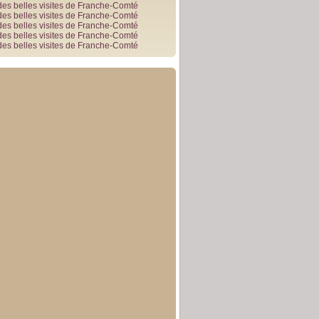
des belles visites de Franche-Comté
des belles visites de Franche-Comté
des belles visites de Franche-Comté
des belles visites de Franche-Comté
des belles visites de Franche-Comté