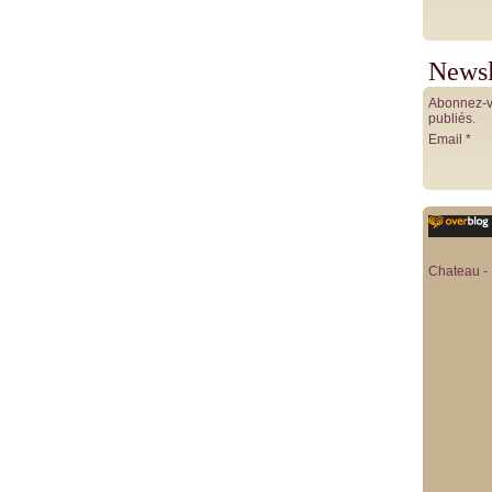
Newsl
Abonnez-vo
publiés.
Email
Chateau - 