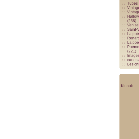
Tubes 
Vintag
Vintag
Hallowe
(238)
Venise 
Saint-V
La poés
Renards
La poé
Poèmes
(221)
Image
cartes
Les chi
Kinouk