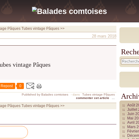
tage Pâques
Tubes vintage Pâques >>
28 mars 2018
Reche
Repost
0
Archi
Published by Balades comtoises
-
dans
Tubes vintage Pâques
commenter cet article
…
Août 
tage Pâques
Tubes vintage Pâques >>
Juille
Juin 2
Mai 2
Avril 
Mars 
Févrie
Décem