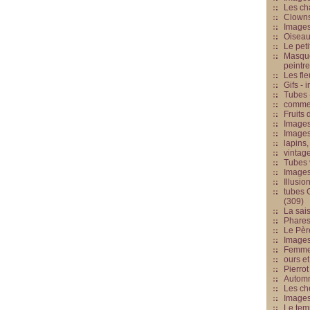
Les cha
Clowns
Images
Oiseau
Le peti
Masque
peintr
Les fle
Gifs -
Tubes -
commed
Fruits 
Images
Images
lapins,
vintage
Tubes 
Image
Illusio
tubes G
(309)
La sai
Phares
Le Père
Images
Femme 
ours et
Pierrot
Automn
Les ch
Image
Le tem