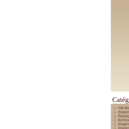
Catég
Gifs B
Images
Paysag
Bonhom
Images
Images