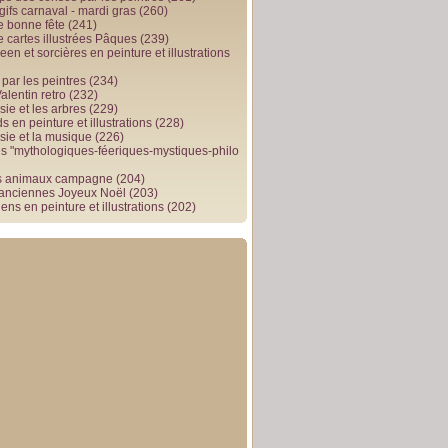
gifs carnaval - mardi gras
(260)
e bonne fête
(241)
e cartes illustrées Pâques
(239)
en et sorcières en peinture et illustrations
par les peintres
(234)
alentin retro
(232)
ie et les arbres
(229)
 en peinture et illustrations
(228)
sie et la musique
(226)
 "mythologiques-féeriques-mystiques-philo
s animaux campagne
(204)
 anciennes Joyeux Noël
(203)
ens en peinture et illustrations
(202)