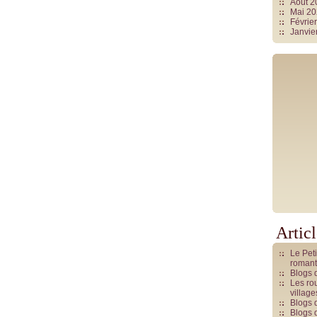
Août 
Mai 2
Févrie
Janvie
Artic
Le Pet
romant
Blogs 
Les rou
villag
Blogs 
Blogs 