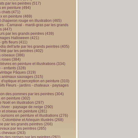
ts par les peintres
(517)
 en peinture
(494)
 chats
(471)
x en peinture
(469)
t chaperon rouge en illustration
(465)
s - Carnaval - mardi-gras par les grands
es
(447)
urs par les grands peintres
(439)
 images Halloween
(421)
 gifs fleurs
(411)
ia dell'arte par les grands peintres
(405)
d'été par les peintres
(402)
 oiseaux
(386)
 roses
(384)
 lièvres en peinture et illustrations
(334)
 - enfants
(328)
vintage Pâques
(319)
s animaux sauvages
(315)
n d'optique et perception en peinture
(310)
ifs Fleurs - jardins - chateaux - paysages
son des pommes par les peintres
(304)
 en peinture
(302)
 Noël en illustration
(297)
 hiver - paysage de neige
(290)
et oiseau en peinture
(281)
 oursons en peinture et illustrations
(276)
 - Colombine et Arlequin illustrés
(268)
e par les grands peintres
(266)
evaux par les peintres
(265)
s chevaux
(263)
ps des cerises par les peintres
(261)