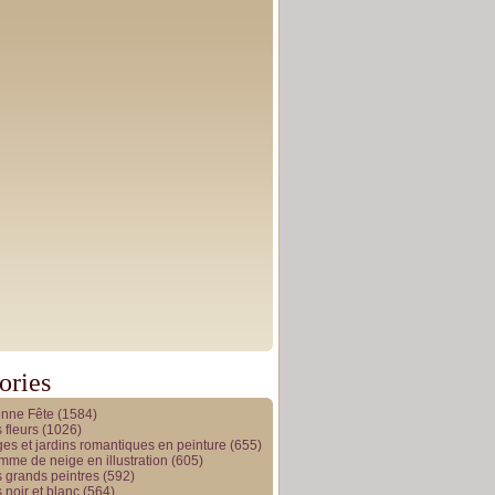
ories
onne Fête
(1584)
 fleurs
(1026)
es et jardins romantiques en peinture
(655)
me de neige en illustration
(605)
 grands peintres
(592)
 noir et blanc
(564)