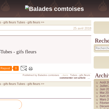
- gifs fleurs
Tubes - gifs fleurs >>
25 avril 2018
Reche
Repost
0
Archi
Published by Balades comtoises
-
dans
Tubes - gifs fleurs
commenter cet article
…
Août 
- gifs fleurs
Tubes - gifs fleurs >>
Juille
Juin 2
Mai 2
Avril 
Mars 
Févrie
Décem