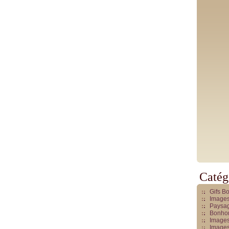
Catég
Gifs B
Images
Paysag
Bonhom
Images
Images