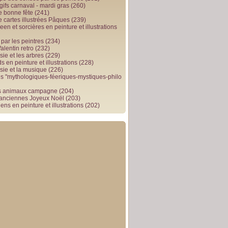
gifs carnaval - mardi gras
(260)
e bonne fête
(241)
e cartes illustrées Pâques
(239)
en et sorcières en peinture et illustrations
par les peintres
(234)
alentin retro
(232)
ie et les arbres
(229)
 en peinture et illustrations
(228)
sie et la musique
(226)
 "mythologiques-féeriques-mystiques-philo
s animaux campagne
(204)
 anciennes Joyeux Noël
(203)
ens en peinture et illustrations
(202)