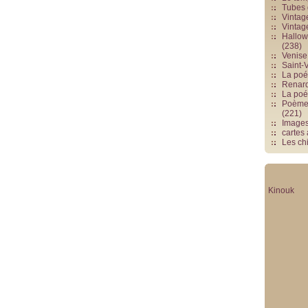
Tubes 
Vintag
Vintag
Hallowe
(238)
Venise 
Saint-V
La poés
Renards
La poé
Poèmes
(221)
Image
cartes
Les chi
Kinouk