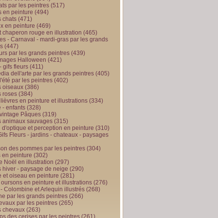
ts par les peintres
(517)
 en peinture
(494)
 chats
(471)
x en peinture
(469)
t chaperon rouge en illustration
(465)
s - Carnaval - mardi-gras par les grands
es
(447)
urs par les grands peintres
(439)
 images Halloween
(421)
 gifs fleurs
(411)
ia dell'arte par les grands peintres
(405)
d'été par les peintres
(402)
 oiseaux
(386)
 roses
(384)
 lièvres en peinture et illustrations
(334)
 - enfants
(328)
vintage Pâques
(319)
s animaux sauvages
(315)
n d'optique et perception en peinture
(310)
ifs Fleurs - jardins - chateaux - paysages
son des pommes par les peintres
(304)
 en peinture
(302)
 Noël en illustration
(297)
 hiver - paysage de neige
(290)
et oiseau en peinture
(281)
 oursons en peinture et illustrations
(276)
 - Colombine et Arlequin illustrés
(268)
e par les grands peintres
(266)
evaux par les peintres
(265)
s chevaux
(263)
ps des cerises par les peintres
(261)