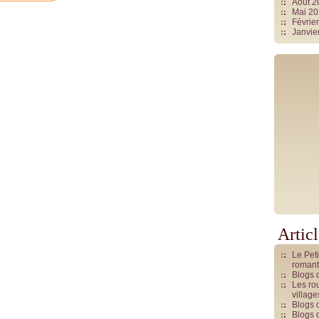
Août 
Mai 2
Févrie
Janvie
Artic
Le Pet
romant
Blogs 
Les rou
villag
Blogs 
Blogs 