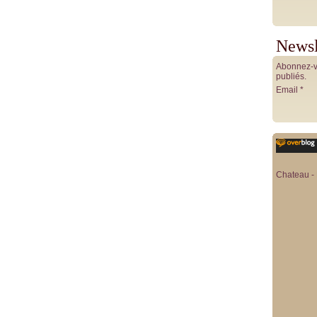
Newsl
Abonnez-vo
publiés.
Email
Chateau - 