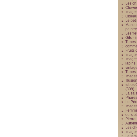
Les cha
Clowns
Images
Oiseau
Le peti
Masque
peintr
Les fle
Gifs -
Tubes -
commed
Fruits 
Images
Images
lapins,
vintage
Tubes 
Image
Illusio
tubes G
(309)
La sai
Phares
Le Père
Images
Femme 
ours et
Pierrot
Automn
Les ch
Image
Le tem