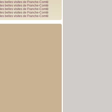
des belles visites de Franche-Comté
des belles visites de Franche-Comté
des belles visites de Franche-Comté
des belles visites de Franche-Comté
des belles visites de Franche-Comté