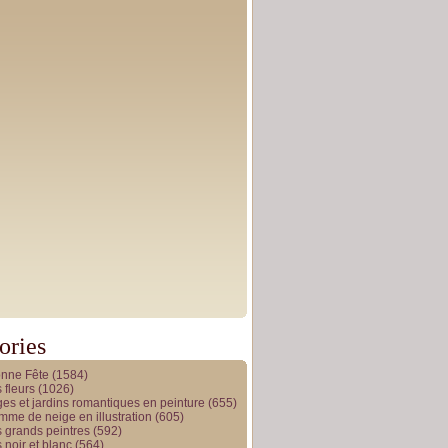
ories
onne Fête
(1584)
 fleurs
(1026)
es et jardins romantiques en peinture
(655)
me de neige en illustration
(605)
 grands peintres
(592)
 noir et blanc
(564)