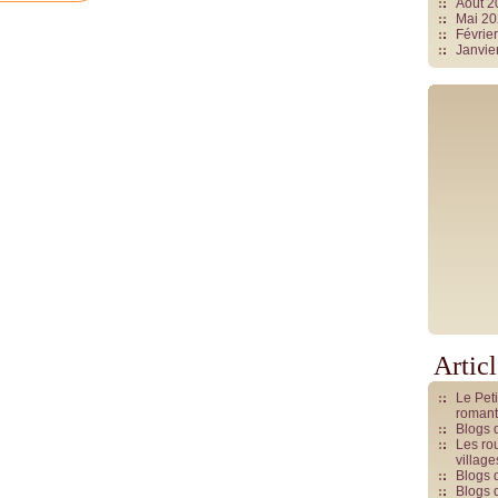
Août 
Mai 2
Févrie
Janvie
Artic
Le Pet
romant
Blogs 
Les rou
villag
Blogs 
Blogs 