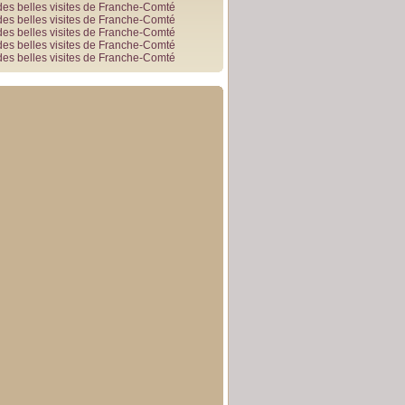
des belles visites de Franche-Comté
des belles visites de Franche-Comté
des belles visites de Franche-Comté
des belles visites de Franche-Comté
des belles visites de Franche-Comté