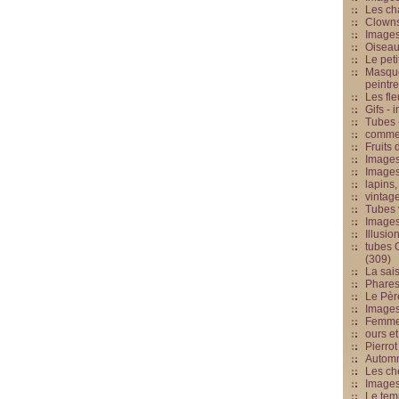
Les cha
Clowns
Images
Oiseau
Le peti
Masque
peintr
Les fle
Gifs -
Tubes -
commed
Fruits 
Images
Images
lapins,
vintage
Tubes 
Image
Illusio
tubes G
(309)
La sai
Phares
Le Père
Images
Femme 
ours et
Pierrot
Automn
Les ch
Image
Le tem