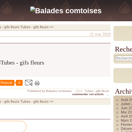
- gifs fleurs
Tubes - gifs fleurs >>
21 mai 2018
Reche
Repost
0
Archi
Published by Balades comtoises
-
dans
Tubes - gifs fleurs
commenter cet article
…
Août 
- gifs fleurs
Tubes - gifs fleurs >>
Juille
Juin 2
Mai 2
Avril 
Mars 
Févrie
Décem