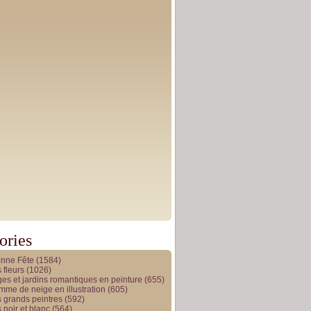
ories
onne Fête
(1584)
 fleurs
(1026)
es et jardins romantiques en peinture
(655)
me de neige en illustration
(605)
 grands peintres
(592)
 noir et blanc
(564)