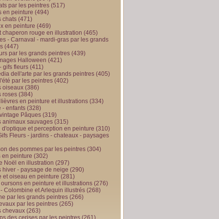
ts par les peintres
(517)
 en peinture
(494)
 chats
(471)
x en peinture
(469)
t chaperon rouge en illustration
(465)
s - Carnaval - mardi-gras par les grands
es
(447)
urs par les grands peintres
(439)
 images Halloween
(421)
 gifs fleurs
(411)
ia dell'arte par les grands peintres
(405)
d'été par les peintres
(402)
 oiseaux
(386)
 roses
(384)
 lièvres en peinture et illustrations
(334)
 - enfants
(328)
vintage Pâques
(319)
s animaux sauvages
(315)
n d'optique et perception en peinture
(310)
ifs Fleurs - jardins - chateaux - paysages
son des pommes par les peintres
(304)
 en peinture
(302)
 Noël en illustration
(297)
 hiver - paysage de neige
(290)
et oiseau en peinture
(281)
 oursons en peinture et illustrations
(276)
 - Colombine et Arlequin illustrés
(268)
e par les grands peintres
(266)
evaux par les peintres
(265)
s chevaux
(263)
ps des cerises par les peintres
(261)