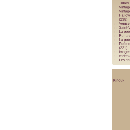
Tubes 
Vintag
Vintag
Hallowe
(238)
Venise 
Saint-V
La poés
Renards
La poé
Poèmes
(221)
Image
cartes
Les chi
Kinouk