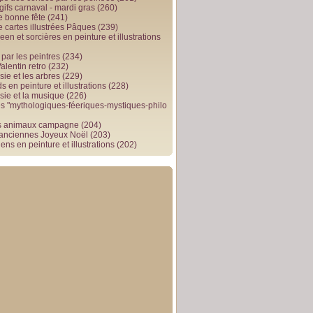
gifs carnaval - mardi gras
(260)
e bonne fête
(241)
e cartes illustrées Pâques
(239)
en et sorcières en peinture et illustrations
par les peintres
(234)
alentin retro
(232)
ie et les arbres
(229)
 en peinture et illustrations
(228)
sie et la musique
(226)
 "mythologiques-féeriques-mystiques-philo
s animaux campagne
(204)
 anciennes Joyeux Noël
(203)
ens en peinture et illustrations
(202)