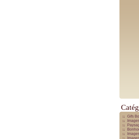
Catég
Gifs B
Images
Paysag
Bonhom
Images
Images