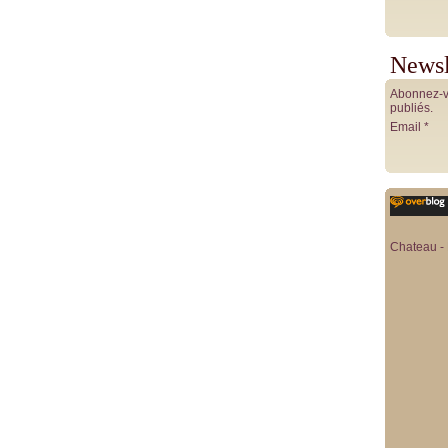
Newsl
Abonnez-vo
publiés.
Email
Chateau - 