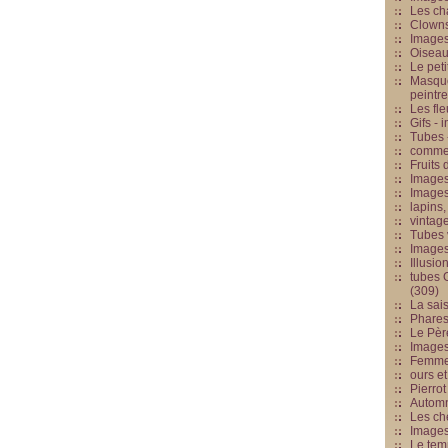
Les cha
Clowns
Images
Oiseau
Le peti
Masque
peintr
Les fle
Gifs -
Tubes -
commed
Fruits 
Images
Images
lapins,
vintage
Tubes 
Image
Illusio
tubes G
(309)
La sai
Phares
Le Père
Images
Femme 
ours et
Pierrot
Automn
Les ch
Image
Le tem