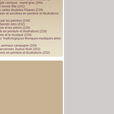
gifs carnaval - mardi gras
(260)
e bonne fête
(241)
e cartes illustrées Pâques
(239)
en et sorcières en peinture et illustrations
par les peintres
(234)
alentin retro
(232)
ie et les arbres
(229)
 en peinture et illustrations
(228)
sie et la musique
(226)
 "mythologiques-féeriques-mystiques-philo
s animaux campagne
(204)
 anciennes Joyeux Noël
(203)
ens en peinture et illustrations
(202)