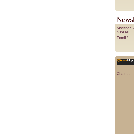
Newsl
Abonnez-vo
publiés.
Email
Chateau - 