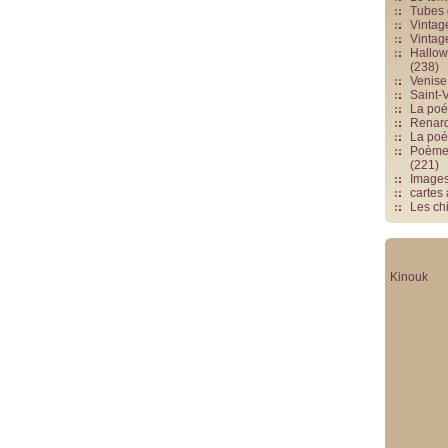
Tubes 
Vintag
Vintag
Hallowe
(238)
Venise 
Saint-V
La poés
Renards
La poé
Poèmes
(221)
Image
cartes
Les chi
Kinouk