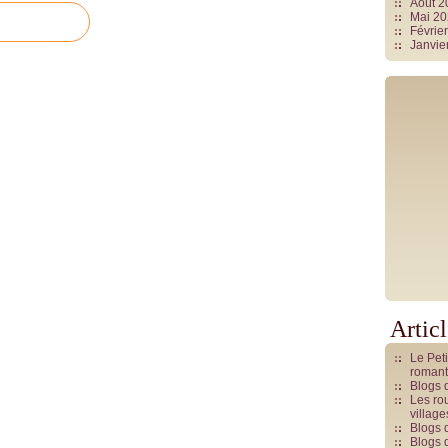
Août 
Mai 2
Févrie
Janvie
Artic
Le Pet
romant
Blogs 
Les rou
villag
Blogs 
Blogs 