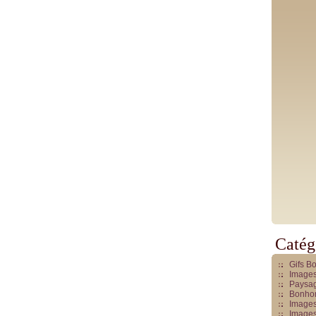
Catég
Gifs B
Images
Paysag
Bonhom
Images
Images