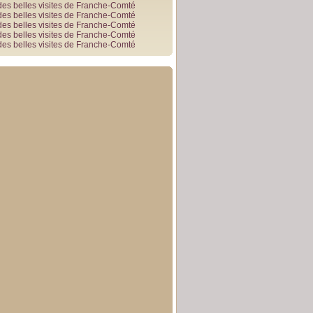
des belles visites de Franche-Comté
des belles visites de Franche-Comté
des belles visites de Franche-Comté
des belles visites de Franche-Comté
des belles visites de Franche-Comté