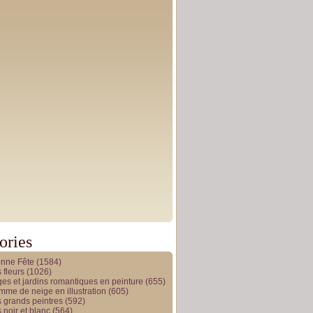
ories
onne Fête
(1584)
 fleurs
(1026)
es et jardins romantiques en peinture
(655)
me de neige en illustration
(605)
 grands peintres
(592)
 noir et blanc
(564)