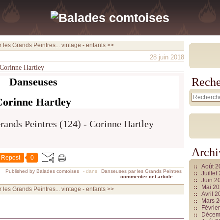
les Grands Peintres...
vintage - enfants >>
28 juin 2018
 Corinne Hartley
Danseuses
Reche
Corinne Hartley
Archi
Repost
0
Août 
Published by Balades comtoises
-
dans
Danseuses par les Grands Peintres
Juille
commenter cet article
…
Juin 2
Mai 2
les Grands Peintres...
vintage - enfants >>
Avril 
Mars 
Févrie
Décem