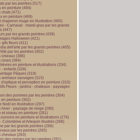
ts par les peintres
(517)
 en peinture
(494)
 chats
(471)
x en peinture
(469)
t chaperon rouge en illustration
(465)
s - Carnaval - mardi-gras par les grands
es
(447)
urs par les grands peintres
(439)
 images Halloween
(421)
 gifs fleurs
(411)
ia dell'arte par les grands peintres
(405)
d'été par les peintres
(402)
 oiseaux
(386)
 roses
(384)
 lièvres en peinture et illustrations
(334)
 - enfants
(328)
vintage Pâques
(319)
s animaux sauvages
(315)
n d'optique et perception en peinture
(310)
ifs Fleurs - jardins - chateaux - paysages
son des pommes par les peintres
(304)
 en peinture
(302)
 Noël en illustration
(297)
 hiver - paysage de neige
(290)
et oiseau en peinture
(281)
 oursons en peinture et illustrations
(276)
 - Colombine et Arlequin illustrés
(268)
e par les grands peintres
(266)
evaux par les peintres
(265)
s chevaux
(263)
ps des cerises par les peintres
(261)