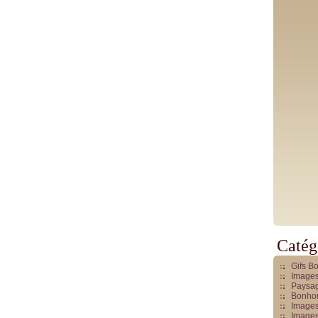
Catég
Gifs B
Images
Paysag
Bonhom
Images
Images