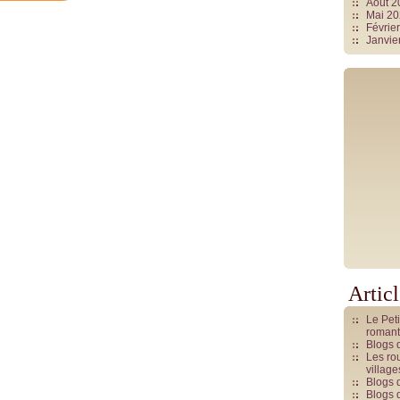
Août 
Mai 2
Févrie
Janvie
Artic
Le Pet
romant
Blogs 
Les rou
villag
Blogs 
Blogs 