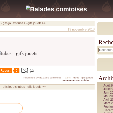
- gifs jouets
tubes - gifs jouets >>
19 novembre 2018
Reche
Repost
0
Archi
Published by Balades comtoises
-
dans
tubes - gifs jouets
commenter cet article
…
Août 
- gifs jouets
tubes - gifs jouets >>
Juille
Juin 2
Mai 2
Avril 
Mars 
Févrie
Décem