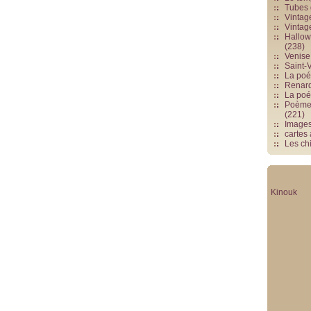
Tubes 
Vintag
Vintag
Hallowe
(238)
Venise 
Saint-V
La poés
Renards
La poé
Poèmes
(221)
Image
cartes
Les chi
Kinouk