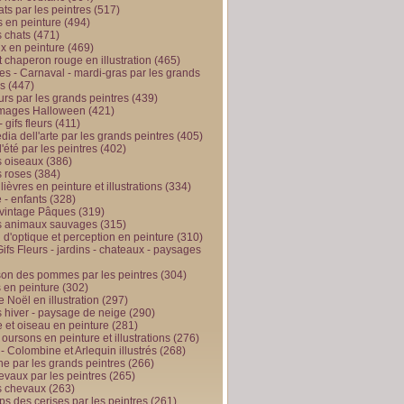
ts par les peintres
(517)
 en peinture
(494)
 chats
(471)
x en peinture
(469)
t chaperon rouge en illustration
(465)
s - Carnaval - mardi-gras par les grands
es
(447)
urs par les grands peintres
(439)
 images Halloween
(421)
 gifs fleurs
(411)
ia dell'arte par les grands peintres
(405)
d'été par les peintres
(402)
 oiseaux
(386)
 roses
(384)
 lièvres en peinture et illustrations
(334)
 - enfants
(328)
vintage Pâques
(319)
s animaux sauvages
(315)
n d'optique et perception en peinture
(310)
ifs Fleurs - jardins - chateaux - paysages
son des pommes par les peintres
(304)
 en peinture
(302)
 Noël en illustration
(297)
 hiver - paysage de neige
(290)
et oiseau en peinture
(281)
 oursons en peinture et illustrations
(276)
 - Colombine et Arlequin illustrés
(268)
e par les grands peintres
(266)
evaux par les peintres
(265)
s chevaux
(263)
ps des cerises par les peintres
(261)