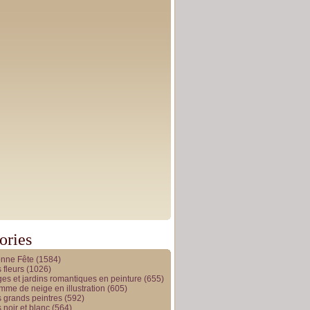
ories
onne Fête
(1584)
 fleurs
(1026)
es et jardins romantiques en peinture
(655)
me de neige en illustration
(605)
 grands peintres
(592)
 noir et blanc
(564)