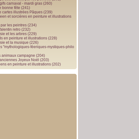
gifs carnaval - mardi gras
(260)
e bonne fête
(241)
e cartes illustrées Pâques
(239)
en et sorcières en peinture et illustrations
par les peintres
(234)
alentin retro
(232)
ie et les arbres
(229)
 en peinture et illustrations
(228)
sie et la musique
(226)
 "mythologiques-féeriques-mystiques-philo
s animaux campagne
(204)
 anciennes Joyeux Noël
(203)
ens en peinture et illustrations
(202)