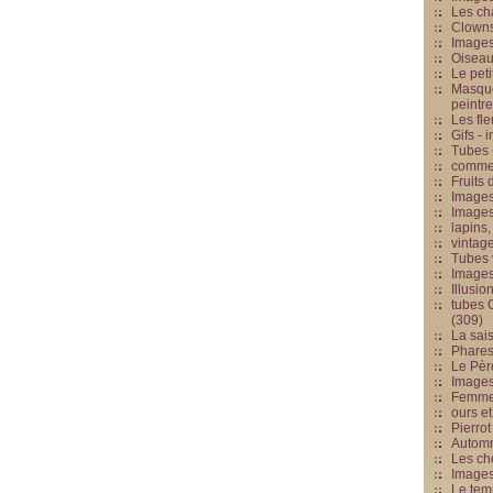
Les cha
Clowns
Images
Oiseau
Le peti
Masque
peintr
Les fle
Gifs -
Tubes -
commed
Fruits 
Images
Images
lapins,
vintage
Tubes 
Image
Illusio
tubes G
(309)
La sai
Phares
Le Père
Images
Femme 
ours et
Pierrot
Automn
Les ch
Image
Le tem