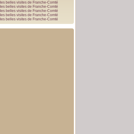
des belles visites de Franche-Comté
des belles visites de Franche-Comté
des belles visites de Franche-Comté
des belles visites de Franche-Comté
des belles visites de Franche-Comté