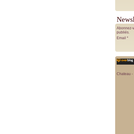
Newsl
Abonnez-vo
publiés.
Email
Chateau - 