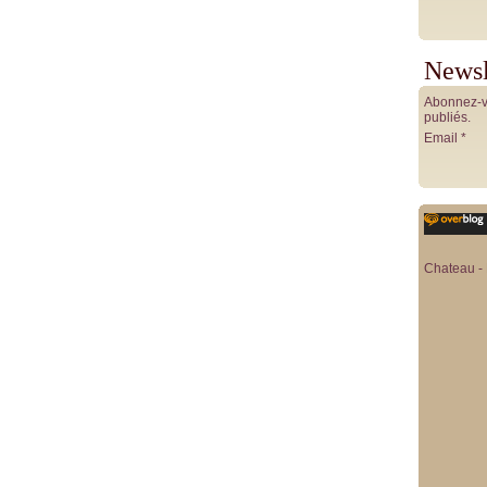
Newsl
Abonnez-vo
publiés.
Email
Chateau - 