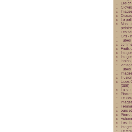
Les cha
Clowns
Images
Oiseau
Le peti
Masque
peintr
Les fle
Gifs -
Tubes -
commed
Fruits 
Images
Images
lapins,
vintage
Tubes 
Image
Illusio
tubes G
(309)
La sai
Phares
Le Père
Images
Femme 
ours et
Pierrot
Automn
Les ch
Image
Le tem