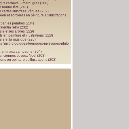
gifs carnaval - mardi gras
(260)
e bonne fête
(241)
e cartes illustrées Pâques
(239)
en et sorcières en peinture et illustrations
par les peintres
(234)
alentin retro
(232)
ie et les arbres
(229)
 en peinture et illustrations
(228)
sie et la musique
(226)
 "mythologiques-féeriques-mystiques-philo
s animaux campagne
(204)
 anciennes Joyeux Noël
(203)
ens en peinture et illustrations
(202)