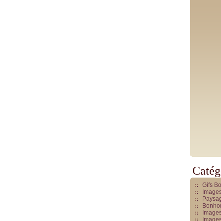
Catég
Gifs B
Images
Paysag
Bonhom
Images
Images