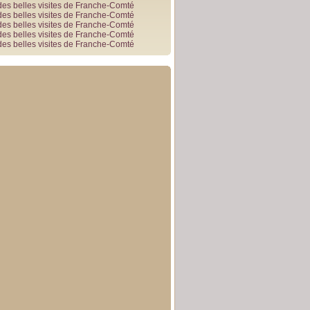
des belles visites de Franche-Comté
des belles visites de Franche-Comté
des belles visites de Franche-Comté
des belles visites de Franche-Comté
des belles visites de Franche-Comté