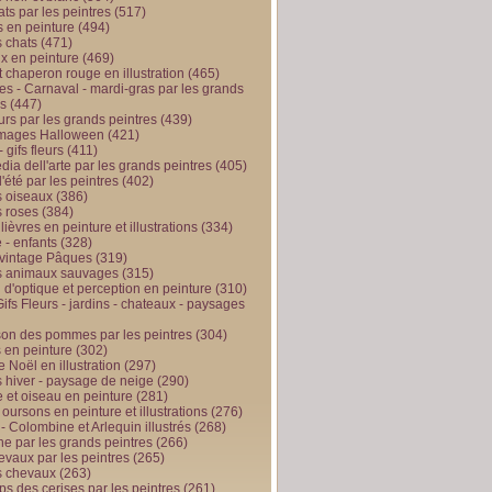
ts par les peintres
(517)
 en peinture
(494)
 chats
(471)
x en peinture
(469)
t chaperon rouge en illustration
(465)
s - Carnaval - mardi-gras par les grands
es
(447)
urs par les grands peintres
(439)
 images Halloween
(421)
 gifs fleurs
(411)
ia dell'arte par les grands peintres
(405)
d'été par les peintres
(402)
 oiseaux
(386)
 roses
(384)
 lièvres en peinture et illustrations
(334)
 - enfants
(328)
vintage Pâques
(319)
s animaux sauvages
(315)
n d'optique et perception en peinture
(310)
ifs Fleurs - jardins - chateaux - paysages
son des pommes par les peintres
(304)
 en peinture
(302)
 Noël en illustration
(297)
 hiver - paysage de neige
(290)
et oiseau en peinture
(281)
 oursons en peinture et illustrations
(276)
 - Colombine et Arlequin illustrés
(268)
e par les grands peintres
(266)
evaux par les peintres
(265)
s chevaux
(263)
ps des cerises par les peintres
(261)