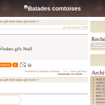
bes gifs Noël
tubes gifs Noël >>
20 novembre 2018
Reche
Repost
0
Archi
Published by Balades comtoises
-
dans
tubes gifs Noël
commenter cet article
…
Août 
bes gifs Noël
tubes gifs Noël >>
Juille
Juin 2
Mai 2
Avril 
Mars 
Févrie
Décem