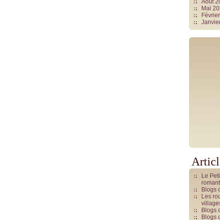
Août 
Mai 2
Févrie
Janvie
Artic
Le Pet
romant
Blogs 
Les rou
villag
Blogs 
Blogs 