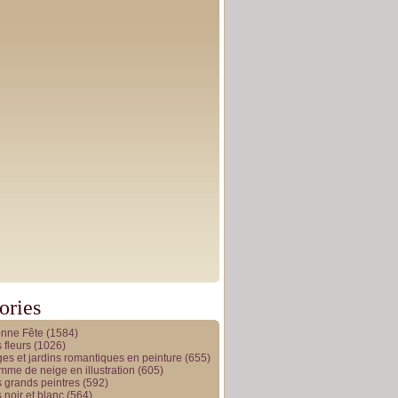
ories
onne Fête
(1584)
 fleurs
(1026)
es et jardins romantiques en peinture
(655)
me de neige en illustration
(605)
 grands peintres
(592)
 noir et blanc
(564)