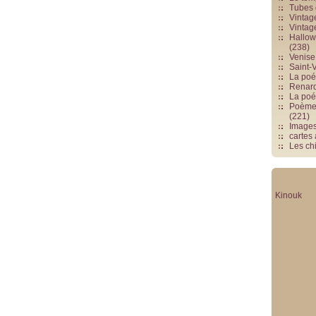
Tubes 
Vintag
Vintag
Hallowe
(238)
Venise 
Saint-V
La poés
Renards
La poé
Poèmes
(221)
Image
cartes
Les chi
Kinouk