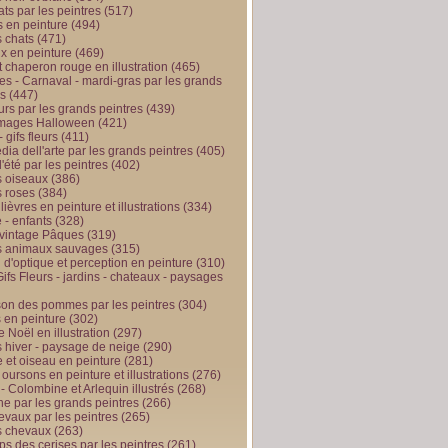
ts par les peintres
(517)
 en peinture
(494)
 chats
(471)
x en peinture
(469)
t chaperon rouge en illustration
(465)
s - Carnaval - mardi-gras par les grands
es
(447)
urs par les grands peintres
(439)
 images Halloween
(421)
 gifs fleurs
(411)
ia dell'arte par les grands peintres
(405)
d'été par les peintres
(402)
 oiseaux
(386)
 roses
(384)
 lièvres en peinture et illustrations
(334)
 - enfants
(328)
vintage Pâques
(319)
s animaux sauvages
(315)
n d'optique et perception en peinture
(310)
ifs Fleurs - jardins - chateaux - paysages
son des pommes par les peintres
(304)
 en peinture
(302)
 Noël en illustration
(297)
 hiver - paysage de neige
(290)
et oiseau en peinture
(281)
 oursons en peinture et illustrations
(276)
 - Colombine et Arlequin illustrés
(268)
e par les grands peintres
(266)
evaux par les peintres
(265)
s chevaux
(263)
ps des cerises par les peintres
(261)