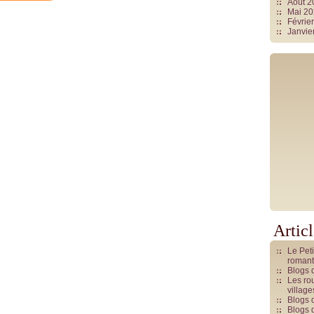
Août 
Mai 2
Févrie
Janvie
Artic
Le Pet
romant
Blogs 
Les rou
villag
Blogs 
Blogs 