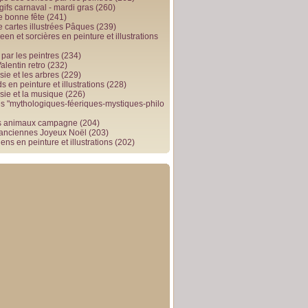
gifs carnaval - mardi gras
(260)
e bonne fête
(241)
e cartes illustrées Pâques
(239)
en et sorcières en peinture et illustrations
par les peintres
(234)
alentin retro
(232)
ie et les arbres
(229)
 en peinture et illustrations
(228)
sie et la musique
(226)
 "mythologiques-féeriques-mystiques-philo
s animaux campagne
(204)
 anciennes Joyeux Noël
(203)
ens en peinture et illustrations
(202)