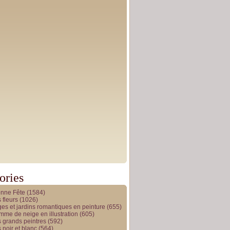
ories
onne Fête
(1584)
 fleurs
(1026)
es et jardins romantiques en peinture
(655)
me de neige en illustration
(605)
 grands peintres
(592)
 noir et blanc
(564)