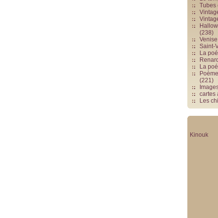
Tubes 
Vintag
Vintag
Hallowe
(238)
Venise 
Saint-V
La poés
Renards
La poé
Poèmes
(221)
Image
cartes
Les chi
Kinouk