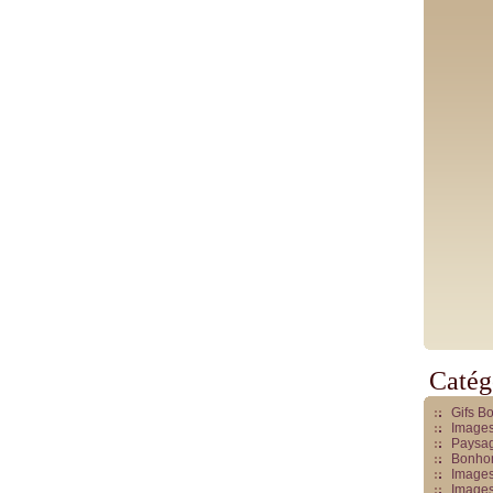
Catég
Gifs B
Images
Paysag
Bonhom
Images
Images