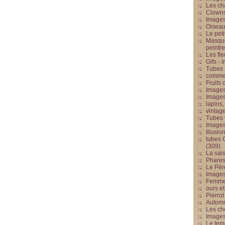
Les cha
Clowns
Images
Oiseau
Le peti
Masque
peintr
Les fle
Gifs -
Tubes -
commed
Fruits 
Images
Images
lapins,
vintage
Tubes 
Image
Illusio
tubes G
(309)
La sai
Phares
Le Père
Images
Femme 
ours et
Pierrot
Automn
Les ch
Image
Le tem