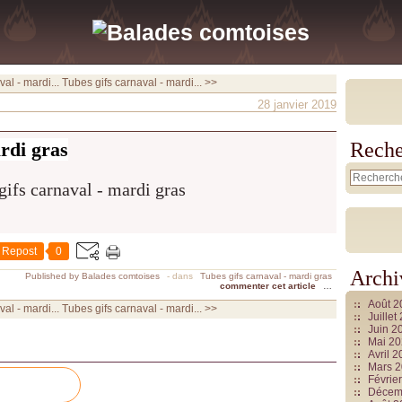
al - mardi...
Tubes gifs carnaval - mardi... >>
28 janvier 2019
rdi gras
Reche
Repost
0
Archi
Published by Balades comtoises
-
dans
Tubes gifs carnaval - mardi gras
commenter cet article
…
Août 
al - mardi...
Tubes gifs carnaval - mardi... >>
Juille
Juin 2
Mai 2
Avril 
Mars 
Févrie
Décem