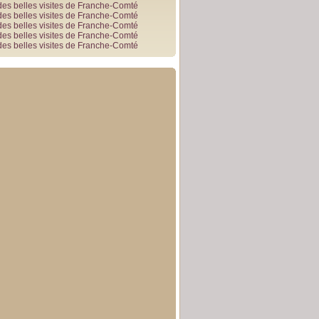
des belles visites de Franche-Comté
des belles visites de Franche-Comté
des belles visites de Franche-Comté
des belles visites de Franche-Comté
des belles visites de Franche-Comté