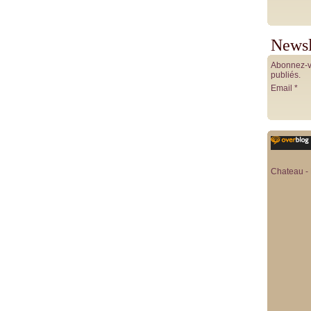
Newsl
Abonnez-vo
publiés.
Email
Chateau - 