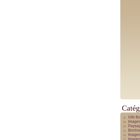
Catég
Gifs B
Images
Paysag
Bonhom
Images
Images