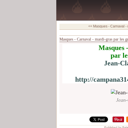
<< Masques - Carnaval - m
Masques - Carnaval - mardi-gras par les 
Masques -
par l
Jean-Cl
http://campana31
Jean-
Published by Bal