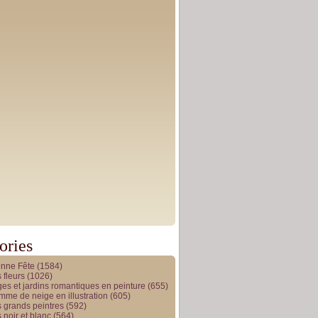
ories
onne Fête
(1584)
 fleurs
(1026)
es et jardins romantiques en peinture
(655)
me de neige en illustration
(605)
 grands peintres
(592)
 noir et blanc
(564)