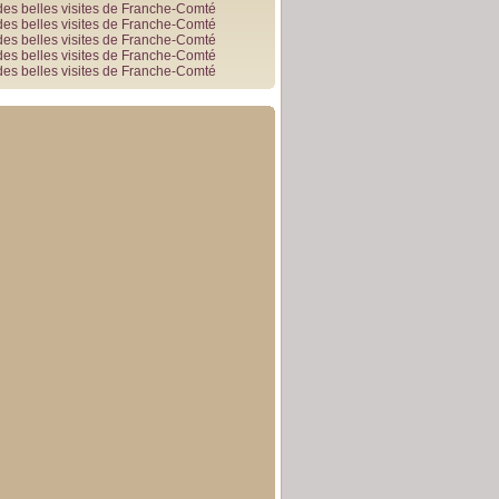
des belles visites de Franche-Comté
des belles visites de Franche-Comté
des belles visites de Franche-Comté
des belles visites de Franche-Comté
des belles visites de Franche-Comté