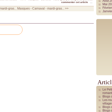
Août 
commenter cet article
…
Mai 2
Févrie
ardi-gras...
Masques - Carnaval - mardi-gras... >>
Janvie
Artic
Le Pet
romant
Blogs 
Les rou
villag
Blogs 
Blogs 