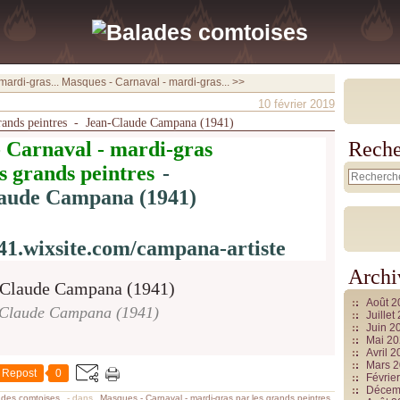
ardi-gras...
Masques - Carnaval - mardi-gras... >>
10 février 2019
grands peintres - Jean-Claude Campana (1941)
 Carnaval - mardi-gras
Reche
es grands peintres
-
aude Campana (1941)
41.wixsite.com/campana-artiste
Archi
Août 
Claude Campana (1941)
Juille
Juin 2
Mai 2
Avril 
Mars 
Repost
0
Févrie
Décem
ades comtoises
-
dans
Masques - Carnaval - mardi-gras par les grands peintres