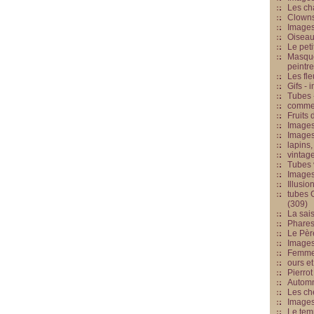
Les cha
Clowns
Images
Oiseau
Le peti
Masque
peintr
Les fle
Gifs -
Tubes -
commed
Fruits 
Images
Images
lapins,
vintage
Tubes 
Image
Illusio
tubes G
(309)
La sai
Phares
Le Père
Images
Femme 
ours et
Pierrot
Automn
Les ch
Image
Le tem