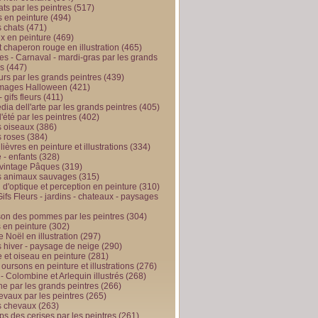
ts par les peintres
(517)
 en peinture
(494)
 chats
(471)
x en peinture
(469)
t chaperon rouge en illustration
(465)
s - Carnaval - mardi-gras par les grands
es
(447)
urs par les grands peintres
(439)
 images Halloween
(421)
 gifs fleurs
(411)
ia dell'arte par les grands peintres
(405)
d'été par les peintres
(402)
 oiseaux
(386)
 roses
(384)
 lièvres en peinture et illustrations
(334)
 - enfants
(328)
vintage Pâques
(319)
s animaux sauvages
(315)
n d'optique et perception en peinture
(310)
ifs Fleurs - jardins - chateaux - paysages
son des pommes par les peintres
(304)
 en peinture
(302)
 Noël en illustration
(297)
 hiver - paysage de neige
(290)
et oiseau en peinture
(281)
 oursons en peinture et illustrations
(276)
 - Colombine et Arlequin illustrés
(268)
e par les grands peintres
(266)
evaux par les peintres
(265)
s chevaux
(263)
ps des cerises par les peintres
(261)