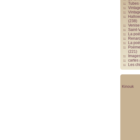
Tubes 
Vintag
Vintag
Hallowe
(238)
Venise 
Saint-V
La poés
Renards
La poé
Poèmes
(221)
Image
cartes
Les chi
Kinouk