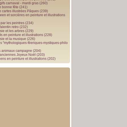
gifs carnaval - mardi gras
(260)
e bonne fête
(241)
e cartes illustrées Pâques
(239)
en et sorcières en peinture et illustrations
par les peintres
(234)
alentin retro
(232)
ie et les arbres
(229)
 en peinture et illustrations
(228)
sie et la musique
(226)
 "mythologiques-féeriques-mystiques-philo
s animaux campagne
(204)
 anciennes Joyeux Noël
(203)
ens en peinture et illustrations
(202)